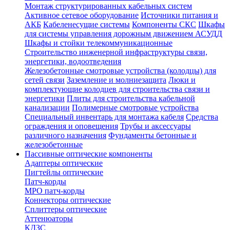
Монтаж структурированных кабельных систем
Активное сетевое оборудование
Источники питания и
АКБ
Кабеленесущие системы
Компоненты СКС
Шкафы
для системы управления дорожным движением АСУДД
Шкафы и стойки телекоммуникационные
Строительство инженерной инфраструктуры связи,
энергетики, водоотведения
Железобетонные смотровые устройства (колодцы) для
сетей связи
Заземление и молниезащита
Люки и
комплектующие колодцев для строительства связи и
энергетики
Плиты для строительства кабельной
канализации
Полимерные смотровые устройства
Специальный инвентарь для монтажа кабеля
Средства
ограждения и оповещения
Трубы и аксессуары
различного назначения
Фундаменты бетонные и
железобетонные
Пассивные оптические компоненты
Адаптеры оптические
Пигтейлы оптические
Патч-корды
MPO патч-корды
Коннекторы оптические
Сплиттеры оптические
Аттенюаторы
КДЗС