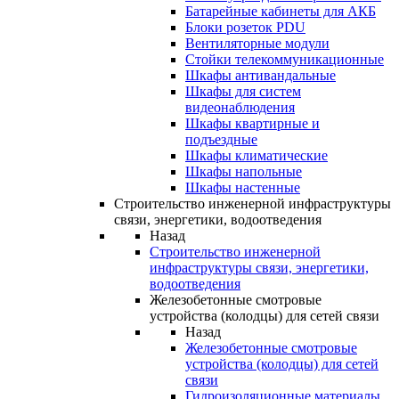
Батарейные кабинеты для АКБ
Блоки розеток PDU
Вентиляторные модули
Стойки телекоммуникационные
Шкафы антивандальные
Шкафы для систем
видеонаблюдения
Шкафы квартирные и
подъездные
Шкафы климатические
Шкафы напольные
Шкафы настенные
Строительство инженерной инфраструктуры
связи, энергетики, водоотведения
Назад
Строительство инженерной
инфраструктуры связи, энергетики,
водоотведения
Железобетонные смотровые
устройства (колодцы) для сетей связи
Назад
Железобетонные смотровые
устройства (колодцы) для сетей
связи
Гидроизоляционные материалы