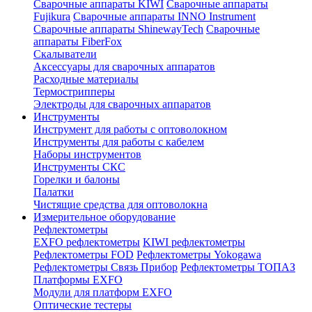
Сварочные аппараты KIWI
Сварочные аппараты
Fujikura
Сварочные аппараты INNO Instrument
Сварочные аппараты ShinewayTech
Cварочные
аппараты FiberFox
Скалыватели
Аксессуары для сварочных аппаратов
Расходные материалы
Термострипперы
Электроды для сварочных аппаратов
Инструменты
Инструмент для работы с оптоволокном
Инструменты для работы с кабелем
Наборы инструментов
Инструменты СКС
Горелки и балоны
Палатки
Чистящие средства для оптоволокна
Измерительное оборудование
Рефлектометры
EXFO рефлектометры
KIWI рефлектометры
Рефлектометры FOD
Рефлектометры Yokogawa
Рефлектометры Связь Прибор
Рефлектометры ТОПАЗ
Платформы EXFO
Модули для платформ EXFO
Оптические тестеры