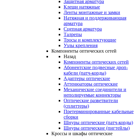
Защитная арматура
Клещи натяжные
Ленты монтажные и замки
Натяжная и поддерживающая
арматура
Сцепная арматура
Талрепы
Тросы и комплектующие
Узлы крепления
Компоненты оптических сетей
Назад
Компоненты оптических сетей
Абонентские подвесные дроп-
кабели (патч-корды)
Адаптеры оптические
Аттенюаторы оптические
Механические соединители и
неполируемые коннекторы
Оптические разветвители
(сплиттеры)
Претерминированные кабельные
сборки
Шнуры оптические (патч-корды)
Шнуры оптические (пигтейлы)
Кроссы и шкафы оптические