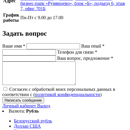
Адрес
бизнес-парк «Румянцево», блок «Б», подъезд 6, этаж
7, офис 701Б
График
Пн-Пт с 9.00 до 17.00
работы
Задать вопрос
Ваше имя
*
Ваш email
*
Телефон для связи
*
Ваш вопрос, предложение
*
Согласен с обработкой моих персональных данных в
соответствии с (
политикой конфиденциальности
)
Написать сообщение
Личный кабинет
Выход
Валюта:
Рубль
Белорусский рубль
Доллар США