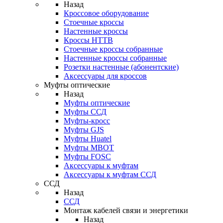
Назад
Кроссовое оборудование
Стоечные кроссы
Настенные кроссы
Кроссы HTTB
Стоечные кроссы собранные
Настенные кроссы собранные
Розетки настенные (абонентские)
Аксессуары для кроссов
Муфты оптические
Назад
Муфты оптические
Муфты ССД
Муфты-кросс
Муфты GJS
Муфты Huatel
Муфты МВОТ
Муфты FOSC
Аксессуары к муфтам
Аксессуары к муфтам ССД
ССД
Назад
ССД
Монтаж кабелей связи и энергетики
Назад