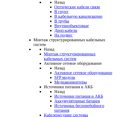
Назад
Оптические кабели связи
В грунт
В кабельную канализацию
В трубы
Внутриобъектовые
Дроп-кабели
На подвес
Монтаж структурированных кабельных
систем
Назад
Монтаж структурированных
кабельных систем
Активное сетевое оборудование
Назад
Активное сетевое оборудование
SFP модули
Медиаконвертеры
Источники питания и АКБ
Назад
Источники питания и АКБ
Аккумуляторные батареи
Источники бесперебойного
питания
Кабеленесущие системы