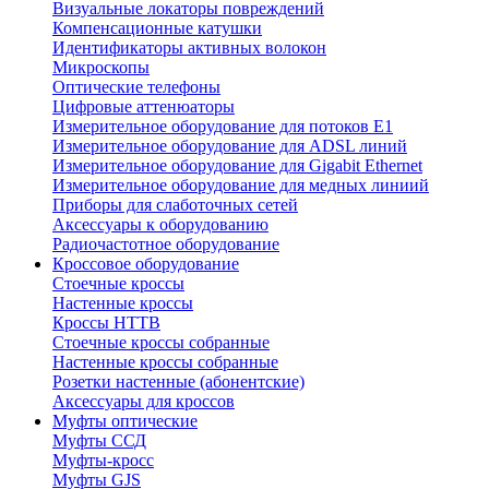
Визуальные локаторы повреждений
Компенсационные катушки
Идентификаторы активных волокон
Микроскопы
Оптические телефоны
Цифровые аттенюаторы
Измерительное оборудование для потоков Е1
Измерительное оборудование для ADSL линий
Измерительное оборудование для Gigabit Ethernet
Измерительное оборудование для медных линиий
Приборы для слаботочных сетей
Аксессуары к оборудованию
Радиочастотное оборудование
Кроссовое оборудование
Стоечные кроссы
Настенные кроссы
Кроссы HTTB
Стоечные кроссы собранные
Настенные кроссы собранные
Розетки настенные (абонентские)
Аксессуары для кроссов
Муфты оптические
Муфты ССД
Муфты-кросс
Муфты GJS