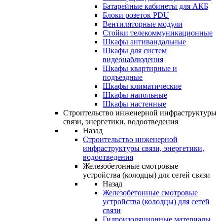
Батарейные кабинеты для АКБ
Блоки розеток PDU
Вентиляторные модули
Стойки телекоммуникационные
Шкафы антивандальные
Шкафы для систем
видеонаблюдения
Шкафы квартирные и
подъездные
Шкафы климатические
Шкафы напольные
Шкафы настенные
Строительство инженерной инфраструктуры
связи, энергетики, водоотведения
Назад
Строительство инженерной
инфраструктуры связи, энергетики,
водоотведения
Железобетонные смотровые
устройства (колодцы) для сетей связи
Назад
Железобетонные смотровые
устройства (колодцы) для сетей
связи
Гидроизоляционные материалы