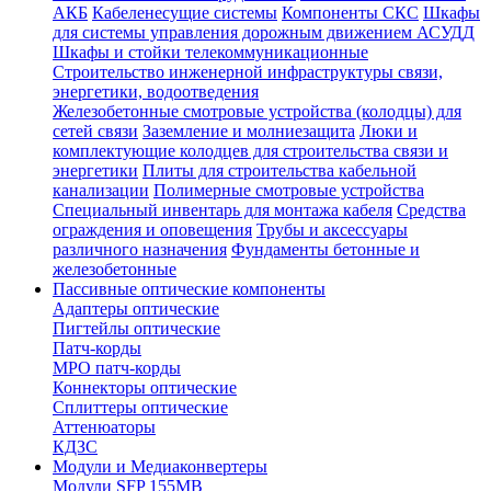
АКБ
Кабеленесущие системы
Компоненты СКС
Шкафы
для системы управления дорожным движением АСУДД
Шкафы и стойки телекоммуникационные
Строительство инженерной инфраструктуры связи,
энергетики, водоотведения
Железобетонные смотровые устройства (колодцы) для
сетей связи
Заземление и молниезащита
Люки и
комплектующие колодцев для строительства связи и
энергетики
Плиты для строительства кабельной
канализации
Полимерные смотровые устройства
Специальный инвентарь для монтажа кабеля
Средства
ограждения и оповещения
Трубы и аксессуары
различного назначения
Фундаменты бетонные и
железобетонные
Пассивные оптические компоненты
Адаптеры оптические
Пигтейлы оптические
Патч-корды
MPO патч-корды
Коннекторы оптические
Сплиттеры оптические
Аттенюаторы
КДЗС
Модули и Медиаконвертеры
Модули SFP 155MB