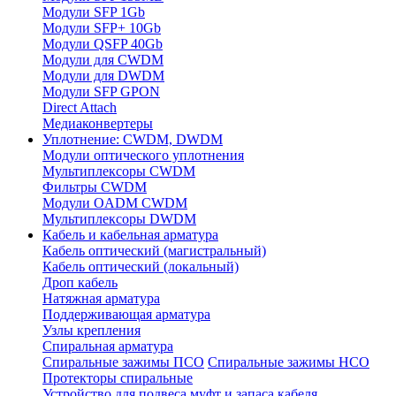
Модули SFP 1Gb
Модули SFP+ 10Gb
Модули QSFP 40Gb
Модули для CWDM
Модули для DWDM
Модули SFP GPON
Direct Attach
Медиаконвертеры
Уплотнение: CWDM, DWDM
Модули оптического уплотнения
Мультиплексоры CWDM
Фильтры CWDM
Модули OADM CWDM
Мультиплексоры DWDM
Кабель и кабельная арматура
Кабель оптический (магистральный)
Кабель оптический (локальный)
Дроп кабель
Натяжная арматура
Поддерживающая арматура
Узлы крепления
Спиральная арматура
Спиральные зажимы ПСО
Спиральные зажимы НСО
Протекторы спиральные
Устройство для подвеса муфт и запаса кабеля