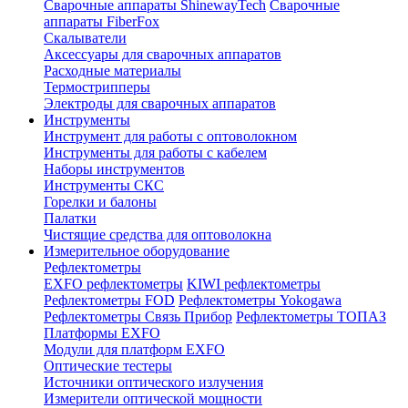
Сварочные аппараты ShinewayTech
Cварочные
аппараты FiberFox
Скалыватели
Аксессуары для сварочных аппаратов
Расходные материалы
Термострипперы
Электроды для сварочных аппаратов
Инструменты
Инструмент для работы с оптоволокном
Инструменты для работы с кабелем
Наборы инструментов
Инструменты СКС
Горелки и балоны
Палатки
Чистящие средства для оптоволокна
Измерительное оборудование
Рефлектометры
EXFO рефлектометры
KIWI рефлектометры
Рефлектометры FOD
Рефлектометры Yokogawa
Рефлектометры Связь Прибор
Рефлектометры ТОПАЗ
Платформы EXFO
Модули для платформ EXFO
Оптические тестеры
Источники оптического излучения
Измерители оптической мощности