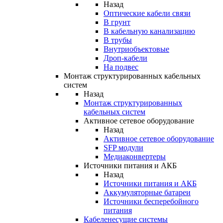
Назад
Оптические кабели связи
В грунт
В кабельную канализацию
В трубы
Внутриобъектовые
Дроп-кабели
На подвес
Монтаж структурированных кабельных
систем
Назад
Монтаж структурированных
кабельных систем
Активное сетевое оборудование
Назад
Активное сетевое оборудование
SFP модули
Медиаконвертеры
Источники питания и АКБ
Назад
Источники питания и АКБ
Аккумуляторные батареи
Источники бесперебойного
питания
Кабеленесущие системы