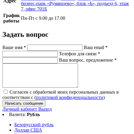
Адрес
бизнес-парк «Румянцево», блок «Б», подъезд 6, этаж
7, офис 701Б
График
Пн-Пт с 9.00 до 17.00
работы
Задать вопрос
Ваше имя
*
Ваш email
*
Телефон для связи
*
Ваш вопрос, предложение
*
Согласен с обработкой моих персональных данных в
соответствии с (
политикой конфиденциальности
)
Написать сообщение
Личный кабинет
Выход
Валюта:
Рубль
Белорусский рубль
Доллар США