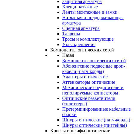
Защитная арматура
Клещи натяжные
Ленты монтажные и замки
Натяжная и поддерживающая
арматура
Сцепная арматура
Талрепы
Тросы и комплектующие
Узлы крепления
Компоненты оптических сетей
Назад
Компоненты оптических сетей
Абонентские подвесные дроп-
кабели (патч-корды)
Адаптеры оптические
Аттенюаторы оптические
Механические соединители и
неполируемые коннекторы
Оптические разветвители
(сплиттеры)
Претерминированные кабельные
сборки
Шнуры оптические (патч-корды)
Шнуры оптические (пигтейлы)
Кроссы и шкафы оптические