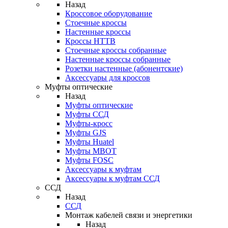
Назад
Кроссовое оборудование
Стоечные кроссы
Настенные кроссы
Кроссы HTTB
Стоечные кроссы собранные
Настенные кроссы собранные
Розетки настенные (абонентские)
Аксессуары для кроссов
Муфты оптические
Назад
Муфты оптические
Муфты ССД
Муфты-кросс
Муфты GJS
Муфты Huatel
Муфты МВОТ
Муфты FOSC
Аксессуары к муфтам
Аксессуары к муфтам ССД
ССД
Назад
ССД
Монтаж кабелей связи и энергетики
Назад