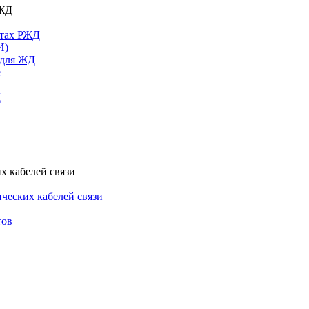
РЖД
ктах РЖД
И)
 для ЖД
е
Д
х кабелей связи
ческих кабелей связи
тов