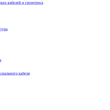
ких кабелей и грозотроса
тура
м
ксиального кабеля