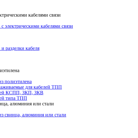
ктрическими кабелями связи
с электрическими кабелями связи
 и разделки кабеля
лиэтилена
из полиэтилена
саживаемые для кабелей ТПП
лей КСПП, ЗКП, ЗКВ
ей типа ТПП
инца, алюминия или стали
из свинца, алюминия или стали