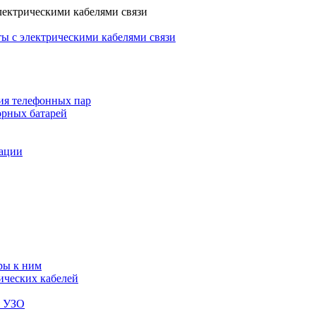
лектрическими кабелями связи
ы с электрическими кабелями связи
ия телефонных пар
орных батарей
зации
ры к ним
ических кабелей
я УЗО