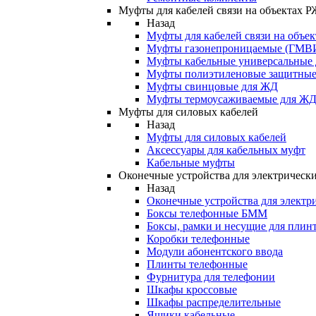
Муфты для кабелей связи на объектах 
Назад
Муфты для кабелей связи на объе
Муфты газонепроницаемые (ГМВ
Муфты кабельные универсальные
Муфты полиэтиленовые защитны
Муфты свинцовые для ЖД
Муфты термоусаживаемые для Ж
Муфты для силовых кабелей
Назад
Муфты для силовых кабелей
Аксессуары для кабельных муфт
Кабельные муфты
Оконечные устройства для электрически
Назад
Оконечные устройства для электри
Боксы телефонные БММ
Боксы, рамки и несущие для плин
Коробки телефонные
Модули абонентского ввода
Плинты телефонные
Фурнитура для телефонии
Шкафы кроссовые
Шкафы распределительные
Ящики кабельные