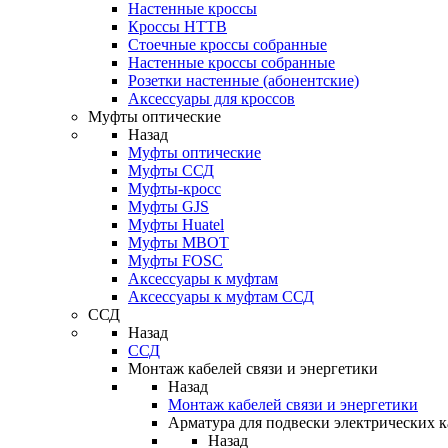
Настенные кроссы
Кроссы HTTB
Стоечные кроссы собранные
Настенные кроссы собранные
Розетки настенные (абонентские)
Аксессуары для кроссов
Муфты оптические
Назад
Муфты оптические
Муфты ССД
Муфты-кросс
Муфты GJS
Муфты Huatel
Муфты МВОТ
Муфты FOSC
Аксессуары к муфтам
Аксессуары к муфтам ССД
ССД
Назад
ССД
Монтаж кабелей связи и энергетики
Назад
Монтаж кабелей связи и энергетики
Арматура для подвески электрических к
Назад