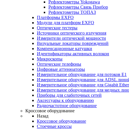
Рефлектометры Yokogawa
Рефлектометры Связь Прибор
Рефлектометры ТОПАЗ
Платформы EXFO
Модули для платформ EXFO
Оптические тестеры
Источники оптического излучения
Измерители оптической мощности
Визуальные локаторы повреждений
Компенсационные катушки
Идентификаторы активных волокон
Микроскопы
Оптические телефоны
Цифровые аттенюаторы
Измерительное оборудование для потоков Е1
Измерительное оборудование для ADSL лини
Измерительное оборудование для Gigabit Ether
Измерительное оборудование для медных ли
Приборы для слаботочных сетей
Аксессуары к оборудованию
Радиочастотное оборудование
Кроссовое оборудование
Назад
Кроссовое оборудование
Стоечные кроссы