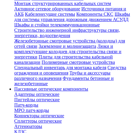
Монтаж структурированных кабельных систем
Активное сетевое оборудование
Источники питания и
АКБ
Кабеленесущие системы
Компоненты СКС
Шкафы
для системы управления дорожным движением АСУДД
Шкафы и стойки телекоммуникационные
Строительство инженерной инфраструктуры связи,
энергетики, водоотведения
Железобетонные смотровые устройства (колодцы) для
сетей связи
Заземление и молниезащита
Люки и
комплектующие колодцев для строительства связи и
энергетики
Плиты для строительства кабельной
канализации
Полимерные смотровые устройства
Специальный инвентарь для монтажа кабеля
Средства
ограждения и оповещения
Трубы и аксессуары
различного назначения
Фундаменты бетонные и
железобетонные
Пассивные оптические компоненты
Адаптеры оптические
Пигтейлы оптические
Патч-корды
MPO патч-корды
Коннекторы оптические
Сплиттеры оптические
Аттенюаторы
КДЗС