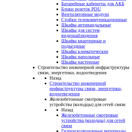
Батарейные кабинеты для АКБ
Блоки розеток PDU
Вентиляторные модули
Стойки телекоммуникационные
Шкафы антивандальные
Шкафы для систем
видеонаблюдения
Шкафы квартирные и
подъездные
Шкафы климатические
Шкафы напольные
Шкафы настенные
Строительство инженерной инфраструктуры
связи, энергетики, водоотведения
Назад
Строительство инженерной
инфраструктуры связи, энергетики,
водоотведения
Железобетонные смотровые
устройства (колодцы) для сетей связи
Назад
Железобетонные смотровые
устройства (колодцы) для сетей
связи
Гидроизоляционные материалы