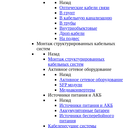
Назад
Оптические кабели связи
В грунт
В кабельную канализацию
В трубы
Внутриобъектовые
Дроп-кабели
На подвес
Монтаж структурированных кабельных
систем
Назад
Монтаж структурированных
кабельных систем
Активное сетевое оборудование
Назад
Активное сетевое оборудование
SFP модули
Медиаконвертеры
Источники питания и АКБ
Назад
Источники питания и АКБ
Аккумуляторные батареи
Источники бесперебойного
питания
Кабеленесущие системы