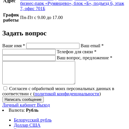
Адрес
бизнес-парк «Румянцево», блок «Б», подъезд 6, этаж
7, офис 701Б
График
Пн-Пт с 9.00 до 17.00
работы
Задать вопрос
Ваше имя
*
Ваш email
*
Телефон для связи
*
Ваш вопрос, предложение
*
Согласен с обработкой моих персональных данных в
соответствии с (
политикой конфиденциальности
)
Написать сообщение
Личный кабинет
Выход
Валюта:
Рубль
Белорусский рубль
Доллар США