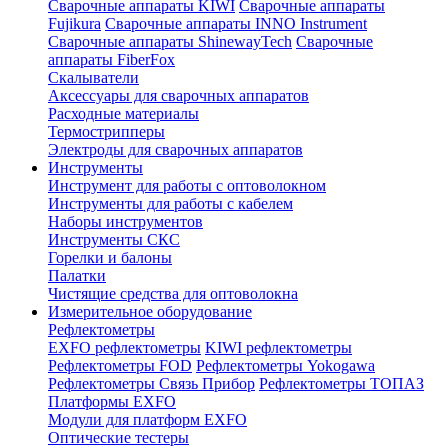
Сварочные аппараты KIWI
Сварочные аппараты
Fujikura
Сварочные аппараты INNO Instrument
Сварочные аппараты ShinewayTech
Cварочные
аппараты FiberFox
Скалыватели
Аксессуары для сварочных аппаратов
Расходные материалы
Термострипперы
Электроды для сварочных аппаратов
Инструменты
Инструмент для работы с оптоволокном
Инструменты для работы с кабелем
Наборы инструментов
Инструменты СКС
Горелки и балоны
Палатки
Чистящие средства для оптоволокна
Измерительное оборудование
Рефлектометры
EXFO рефлектометры
KIWI рефлектометры
Рефлектометры FOD
Рефлектометры Yokogawa
Рефлектометры Связь Прибор
Рефлектометры ТОПАЗ
Платформы EXFO
Модули для платформ EXFO
Оптические тестеры