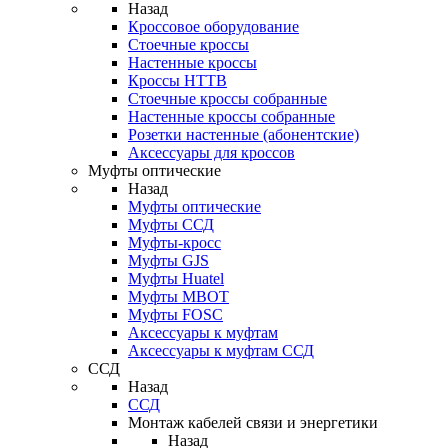
Назад
Кроссовое оборудование
Стоечные кроссы
Настенные кроссы
Кроссы HTTB
Стоечные кроссы собранные
Настенные кроссы собранные
Розетки настенные (абонентские)
Аксессуары для кроссов
Муфты оптические
Назад
Муфты оптические
Муфты ССД
Муфты-кросс
Муфты GJS
Муфты Huatel
Муфты МВОТ
Муфты FOSC
Аксессуары к муфтам
Аксессуары к муфтам ССД
ССД
Назад
ССД
Монтаж кабелей связи и энергетики
Назад