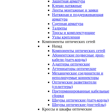
Защитная арматура
Клещи натяжные
Ленты монтажные и замки
Натяжная и поддерживающая
арматура
Сцепная арматура
Талрепы
Тросы и комплектующие
Узлы крепления
Компоненты оптических сетей
Назад
Компоненты оптических сетей
Абонентские подвесные дроп-
кабели (патч-корды)
Адаптеры оптические
Аттенюаторы оптические
Механические соединители и
неполируемые коннекторы
Оптические разветвители
(сплиттеры)
Претерминированные кабельные
сборки
Шнуры оптические (патч-корды)
Шнуры оптические (пигтейлы)
Кроссы и шкафы оптические