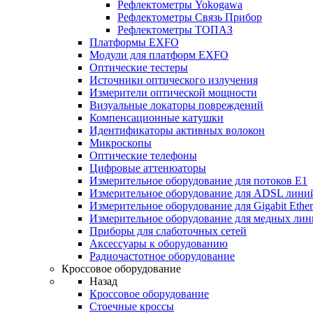
Рефлектометры Yokogawa
Рефлектометры Связь Прибор
Рефлектометры ТОПАЗ
Платформы EXFO
Модули для платформ EXFO
Оптические тестеры
Источники оптического излучения
Измерители оптической мощности
Визуальные локаторы повреждений
Компенсационные катушки
Идентификаторы активных волокон
Микроскопы
Оптические телефоны
Цифровые аттенюаторы
Измерительное оборудование для потоков Е1
Измерительное оборудование для ADSL лини
Измерительное оборудование для Gigabit Ether
Измерительное оборудование для медных ли
Приборы для слаботочных сетей
Аксессуары к оборудованию
Радиочастотное оборудование
Кроссовое оборудование
Назад
Кроссовое оборудование
Стоечные кроссы