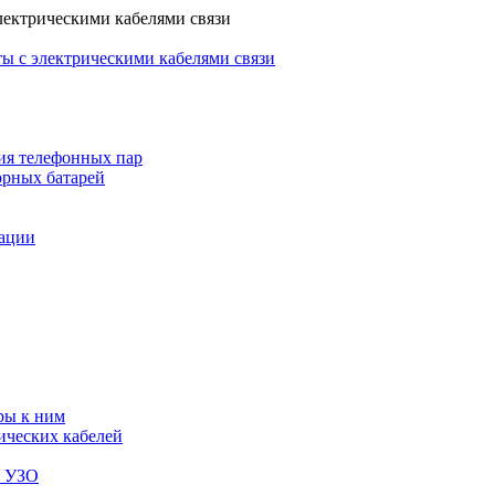
лектрическими кабелями связи
ы с электрическими кабелями связи
ия телефонных пар
орных батарей
зации
ры к ним
ических кабелей
я УЗО