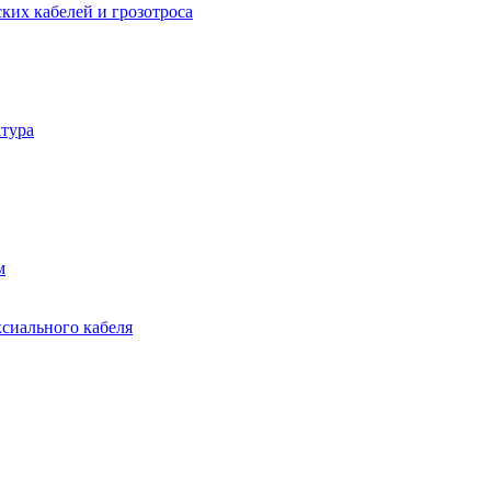
ких кабелей и грозотроса
тура
м
ксиального кабеля