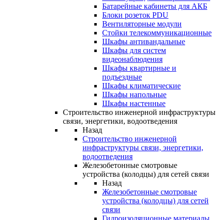
Батарейные кабинеты для АКБ
Блоки розеток PDU
Вентиляторные модули
Стойки телекоммуникационные
Шкафы антивандальные
Шкафы для систем
видеонаблюдения
Шкафы квартирные и
подъездные
Шкафы климатические
Шкафы напольные
Шкафы настенные
Строительство инженерной инфраструктуры
связи, энергетики, водоотведения
Назад
Строительство инженерной
инфраструктуры связи, энергетики,
водоотведения
Железобетонные смотровые
устройства (колодцы) для сетей связи
Назад
Железобетонные смотровые
устройства (колодцы) для сетей
связи
Гидроизоляционные материалы