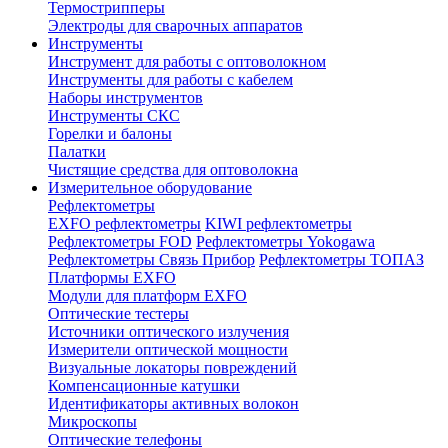
Термострипперы
Электроды для сварочных аппаратов
Инструменты
Инструмент для работы с оптоволокном
Инструменты для работы с кабелем
Наборы инструментов
Инструменты СКС
Горелки и балоны
Палатки
Чистящие средства для оптоволокна
Измерительное оборудование
Рефлектометры
EXFO рефлектометры
KIWI рефлектометры
Рефлектометры FOD
Рефлектометры Yokogawa
Рефлектометры Связь Прибор
Рефлектометры ТОПАЗ
Платформы EXFO
Модули для платформ EXFO
Оптические тестеры
Источники оптического излучения
Измерители оптической мощности
Визуальные локаторы повреждений
Компенсационные катушки
Идентификаторы активных волокон
Микроскопы
Оптические телефоны