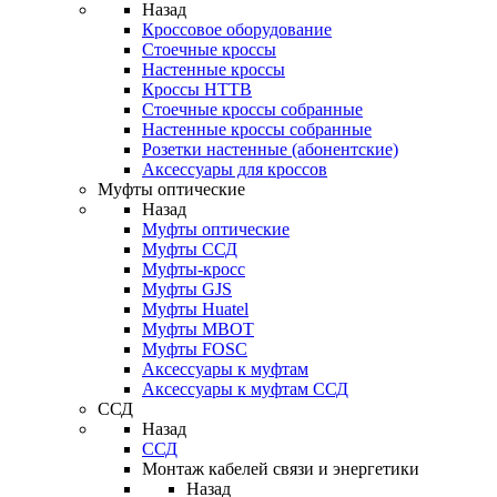
Назад
Кроссовое оборудование
Стоечные кроссы
Настенные кроссы
Кроссы HTTB
Стоечные кроссы собранные
Настенные кроссы собранные
Розетки настенные (абонентские)
Аксессуары для кроссов
Муфты оптические
Назад
Муфты оптические
Муфты ССД
Муфты-кросс
Муфты GJS
Муфты Huatel
Муфты МВОТ
Муфты FOSC
Аксессуары к муфтам
Аксессуары к муфтам ССД
ССД
Назад
ССД
Монтаж кабелей связи и энергетики
Назад