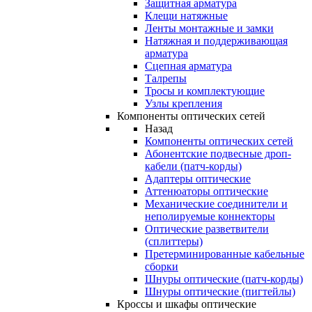
Защитная арматура
Клещи натяжные
Ленты монтажные и замки
Натяжная и поддерживающая
арматура
Сцепная арматура
Талрепы
Тросы и комплектующие
Узлы крепления
Компоненты оптических сетей
Назад
Компоненты оптических сетей
Абонентские подвесные дроп-
кабели (патч-корды)
Адаптеры оптические
Аттенюаторы оптические
Механические соединители и
неполируемые коннекторы
Оптические разветвители
(сплиттеры)
Претерминированные кабельные
сборки
Шнуры оптические (патч-корды)
Шнуры оптические (пигтейлы)
Кроссы и шкафы оптические