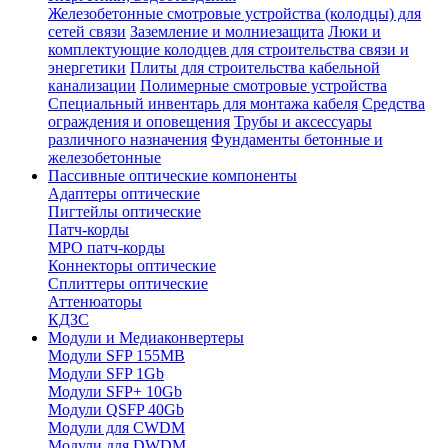
Железобетонные смотровые устройства (колодцы) для
сетей связи
Заземление и молниезащита
Люки и
комплектующие колодцев для строительства связи и
энергетики
Плиты для строительства кабельной
канализации
Полимерные смотровые устройства
Специальный инвентарь для монтажа кабеля
Средства
ограждения и оповещения
Трубы и аксессуары
различного назначения
Фундаменты бетонные и
железобетонные
Пассивные оптические компоненты
Адаптеры оптические
Пигтейлы оптические
Патч-корды
MPO патч-корды
Коннекторы оптические
Сплиттеры оптические
Аттенюаторы
КДЗС
Модули и Медиаконвертеры
Модули SFP 155MB
Модули SFP 1Gb
Модули SFP+ 10Gb
Модули QSFP 40Gb
Модули для CWDM
Модули для DWDM