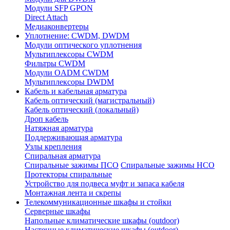
Модули SFP GPON
Direct Attach
Медиаконвертеры
Уплотнение: CWDM, DWDM
Модули оптического уплотнения
Мультиплексоры CWDM
Фильтры CWDM
Модули OADM CWDM
Мультиплексоры DWDM
Кабель и кабельная арматура
Кабель оптический (магистральный)
Кабель оптический (локальный)
Дроп кабель
Натяжная арматура
Поддерживающая арматура
Узлы крепления
Спиральная арматура
Спиральные зажимы ПСО
Спиральные зажимы НСО
Протекторы спиральные
Устройство для подвеса муфт и запаса кабеля
Монтажная лента и скрепы
Телекоммуникационные шкафы и стойки
Серверные шкафы
Напольные климатические шкафы (outdoor)
Настенные климатические шкафы (outdoor)