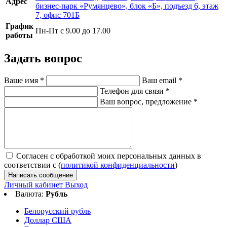
Адрес
бизнес-парк «Румянцево», блок «Б», подъезд 6, этаж
7, офис 701Б
График
Пн-Пт с 9.00 до 17.00
работы
Задать вопрос
Ваше имя
*
Ваш email
*
Телефон для связи
*
Ваш вопрос, предложение
*
Согласен с обработкой моих персональных данных в
соответствии с (
политикой конфиденциальности
)
Написать сообщение
Личный кабинет
Выход
Валюта:
Рубль
Белорусский рубль
Доллар США