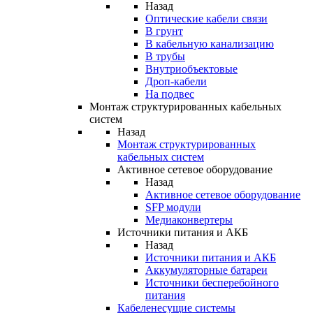
Назад
Оптические кабели связи
В грунт
В кабельную канализацию
В трубы
Внутриобъектовые
Дроп-кабели
На подвес
Монтаж структурированных кабельных
систем
Назад
Монтаж структурированных
кабельных систем
Активное сетевое оборудование
Назад
Активное сетевое оборудование
SFP модули
Медиаконвертеры
Источники питания и АКБ
Назад
Источники питания и АКБ
Аккумуляторные батареи
Источники бесперебойного
питания
Кабеленесущие системы