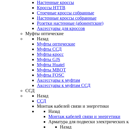
Настенные кроссы
Кроссы HTTB
Стоечные кроссы собранные
Настенные кроссы собранные
Розетки настенные (абонентские)
Аксессуары для кроссов
Муфты оптические
Назад
Муфты оптические
Муфты ССД
Муфты-кросс
Муфты GJS
Муфты Huatel
Муфты МВОТ
Муфты FOSC
Аксессуары к муфтам
Аксессуары к муфтам ССД
ССД
Назад
ССД
Монтаж кабелей связи и энергетики
Назад
Монтаж кабелей связи и энергетики
Арматура для подвески электрических к
Назад