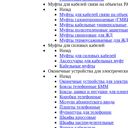
Муфты для кабелей связи на объектах 
Назад
Муфты для кабелей связи на объе
Муфты газонепроницаемые (ГМВ
Муфты кабельные универсальные
Муфты полиэтиленовые защитны
Муфты свинцовые для ЖД
Муфты термоусаживаемые для Ж
Муфты для силовых кабелей
Назад
Муфты для силовых кабелей
Аксессуары для кабельных муфт
Кабельные муфты
Оконечные устройства для электрически
Назад
Оконечные устройства для электри
Боксы телефонные БММ
Боксы, рамки и несущие для плин
Коробки телефонные
Модули абонентского ввода
Плинты телефонные
Фурнитура для телефонии
Шкафы кроссовые
Шкафы распределительные
Ящики кабельные