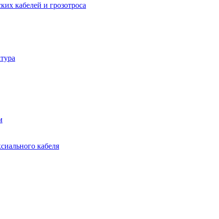
ких кабелей и грозотроса
тура
м
ксиального кабеля