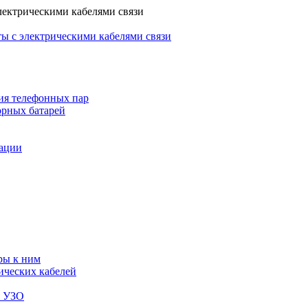
лектрическими кабелями связи
ы с электрическими кабелями связи
ия телефонных пар
орных батарей
зации
ры к ним
ических кабелей
я УЗО