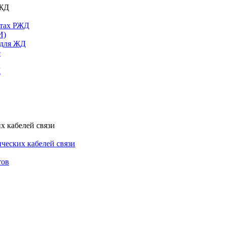
РЖД
ктах РЖД
И)
 для ЖД
е
Д
х кабелей связи
ческих кабелей связи
тов