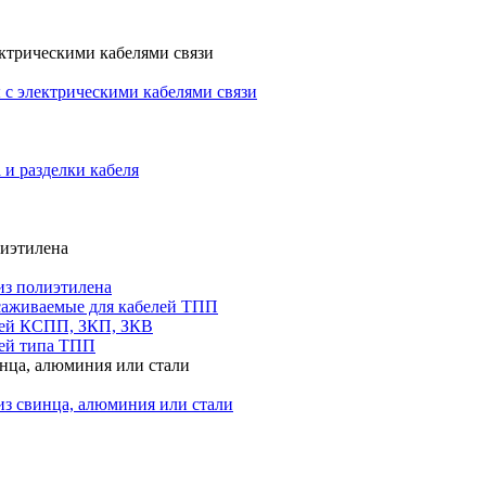
ктрическими кабелями связи
с электрическими кабелями связи
 и разделки кабеля
лиэтилена
из полиэтилена
саживаемые для кабелей ТПП
лей КСПП, ЗКП, ЗКВ
ей типа ТПП
инца, алюминия или стали
из свинца, алюминия или стали