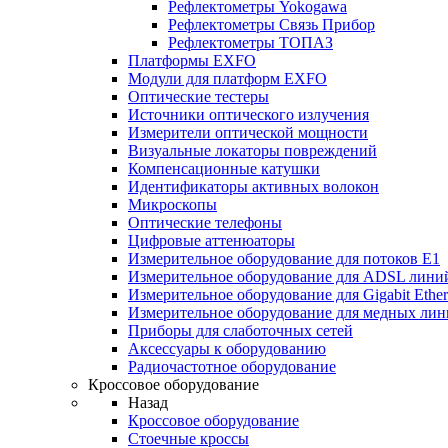
Рефлектометры Yokogawa
Рефлектометры Связь Прибор
Рефлектометры ТОПАЗ
Платформы EXFO
Модули для платформ EXFO
Оптические тестеры
Источники оптического излучения
Измерители оптической мощности
Визуальные локаторы повреждений
Компенсационные катушки
Идентификаторы активных волокон
Микроскопы
Оптические телефоны
Цифровые аттенюаторы
Измерительное оборудование для потоков Е1
Измерительное оборудование для ADSL лини
Измерительное оборудование для Gigabit Ether
Измерительное оборудование для медных ли
Приборы для слаботочных сетей
Аксессуары к оборудованию
Радиочастотное оборудование
Кроссовое оборудование
Назад
Кроссовое оборудование
Стоечные кроссы