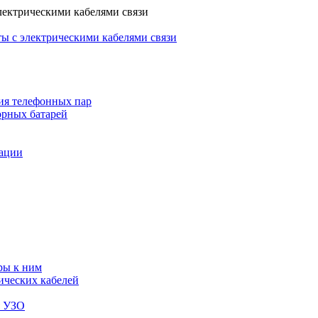
лектрическими кабелями связи
ы с электрическими кабелями связи
ия телефонных пар
орных батарей
зации
ры к ним
ических кабелей
я УЗО