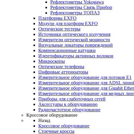
Рефлектометры Yokogawa
Рефлектометры Связь Прибор
Рефлектометры ТОПАЗ
Платформы EXFO
Модули для платформ EXFO
Оптические тестеры
Источники оптического излучения
Измерители оптической мощности
Визуальные локаторы повреждений
Компенсационные катушки
Идентификаторы активных волокон
Микроскопы
Оптические телефоны
Цифровые аттенюаторы
Измерительное оборудование для потоков Е1
Измерительное оборудование для ADSL лини
Измерительное оборудование для Gigabit Ether
Измерительное оборудование для медных ли
Приборы для слаботочных сетей
Аксессуары к оборудованию
Радиочастотное оборудование
Кроссовое оборудование
Назад
Кроссовое оборудование
Стоечные кроссы