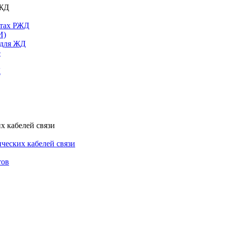
РЖД
ктах РЖД
И)
 для ЖД
е
Д
х кабелей связи
ческих кабелей связи
тов