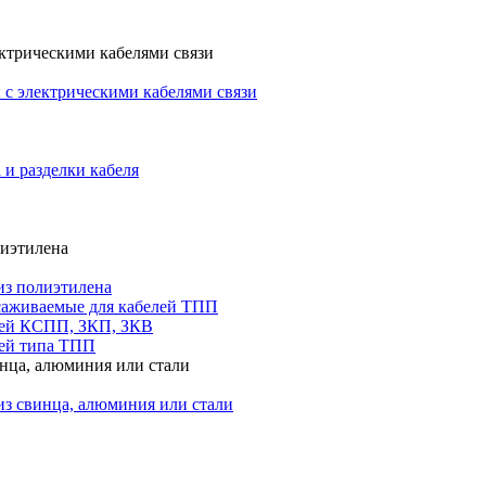
ктрическими кабелями связи
с электрическими кабелями связи
 и разделки кабеля
лиэтилена
из полиэтилена
саживаемые для кабелей ТПП
лей КСПП, ЗКП, ЗКВ
ей типа ТПП
инца, алюминия или стали
из свинца, алюминия или стали