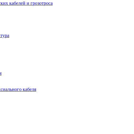
ких кабелей и грозотроса
тура
м
ксиального кабеля