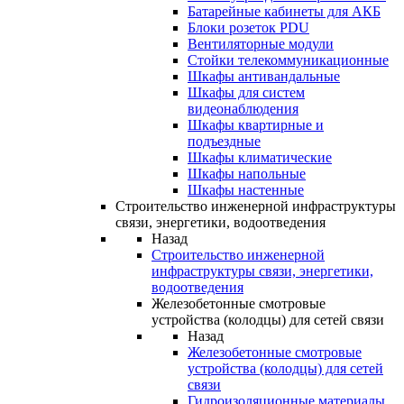
Батарейные кабинеты для АКБ
Блоки розеток PDU
Вентиляторные модули
Стойки телекоммуникационные
Шкафы антивандальные
Шкафы для систем
видеонаблюдения
Шкафы квартирные и
подъездные
Шкафы климатические
Шкафы напольные
Шкафы настенные
Строительство инженерной инфраструктуры
связи, энергетики, водоотведения
Назад
Строительство инженерной
инфраструктуры связи, энергетики,
водоотведения
Железобетонные смотровые
устройства (колодцы) для сетей связи
Назад
Железобетонные смотровые
устройства (колодцы) для сетей
связи
Гидроизоляционные материалы