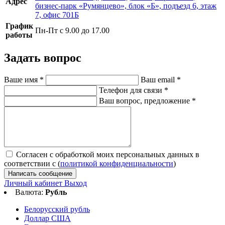
Адрес
бизнес-парк «Румянцево», блок «Б», подъезд 6, этаж
7, офис 701Б
График
Пн-Пт с 9.00 до 17.00
работы
Задать вопрос
Ваше имя
*
Ваш email
*
Телефон для связи
*
Ваш вопрос, предложение
*
Согласен с обработкой моих персональных данных в
соответствии с (
политикой конфиденциальности
)
Написать сообщение
Личный кабинет
Выход
Валюта:
Рубль
Белорусский рубль
Доллар США