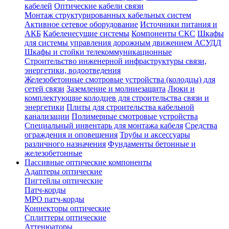
кабелей
Оптические кабели связи
Монтаж структурированных кабельных систем
Активное сетевое оборудование
Источники питания и
АКБ
Кабеленесущие системы
Компоненты СКС
Шкафы
для системы управления дорожным движением АСУДД
Шкафы и стойки телекоммуникационные
Строительство инженерной инфраструктуры связи,
энергетики, водоотведения
Железобетонные смотровые устройства (колодцы) для
сетей связи
Заземление и молниезащита
Люки и
комплектующие колодцев для строительства связи и
энергетики
Плиты для строительства кабельной
канализации
Полимерные смотровые устройства
Специальный инвентарь для монтажа кабеля
Средства
ограждения и оповещения
Трубы и аксессуары
различного назначения
Фундаменты бетонные и
железобетонные
Пассивные оптические компоненты
Адаптеры оптические
Пигтейлы оптические
Патч-корды
MPO патч-корды
Коннекторы оптические
Сплиттеры оптические
Аттенюаторы