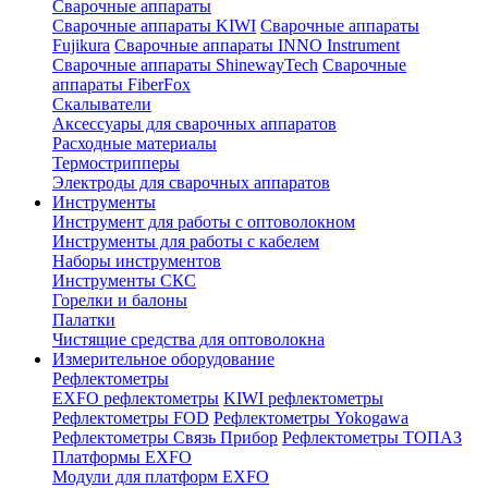
Сварочные аппараты
Сварочные аппараты KIWI
Сварочные аппараты
Fujikura
Сварочные аппараты INNO Instrument
Сварочные аппараты ShinewayTech
Cварочные
аппараты FiberFox
Скалыватели
Аксессуары для сварочных аппаратов
Расходные материалы
Термострипперы
Электроды для сварочных аппаратов
Инструменты
Инструмент для работы с оптоволокном
Инструменты для работы с кабелем
Наборы инструментов
Инструменты СКС
Горелки и балоны
Палатки
Чистящие средства для оптоволокна
Измерительное оборудование
Рефлектометры
EXFO рефлектометры
KIWI рефлектометры
Рефлектометры FOD
Рефлектометры Yokogawa
Рефлектометры Связь Прибор
Рефлектометры ТОПАЗ
Платформы EXFO
Модули для платформ EXFO