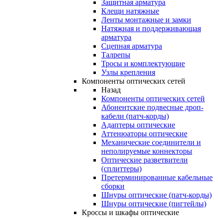
Защитная арматура
Клещи натяжные
Ленты монтажные и замки
Натяжная и поддерживающая
арматура
Сцепная арматура
Талрепы
Тросы и комплектующие
Узлы крепления
Компоненты оптических сетей
Назад
Компоненты оптических сетей
Абонентские подвесные дроп-
кабели (патч-корды)
Адаптеры оптические
Аттенюаторы оптические
Механические соединители и
неполируемые коннекторы
Оптические разветвители
(сплиттеры)
Претерминированные кабельные
сборки
Шнуры оптические (патч-корды)
Шнуры оптические (пигтейлы)
Кроссы и шкафы оптические