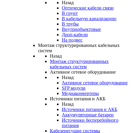
Назад
Оптические кабели связи
В грунт
В кабельную канализацию
В трубы
Внутриобъектовые
Дроп-кабели
На подвес
Монтаж структурированных кабельных
систем
Назад
Монтаж структурированных
кабельных систем
Активное сетевое оборудование
Назад
Активное сетевое оборудование
SFP модули
Медиаконвертеры
Источники питания и АКБ
Назад
Источники питания и АКБ
Аккумуляторные батареи
Источники бесперебойного
питания
Кабеленесущие системы