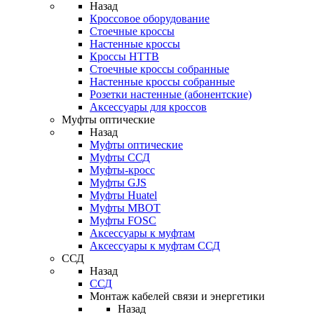
Назад
Кроссовое оборудование
Стоечные кроссы
Настенные кроссы
Кроссы HTTB
Стоечные кроссы собранные
Настенные кроссы собранные
Розетки настенные (абонентские)
Аксессуары для кроссов
Муфты оптические
Назад
Муфты оптические
Муфты ССД
Муфты-кросс
Муфты GJS
Муфты Huatel
Муфты МВОТ
Муфты FOSC
Аксессуары к муфтам
Аксессуары к муфтам ССД
ССД
Назад
ССД
Монтаж кабелей связи и энергетики
Назад