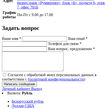
Адрес
бизнес-парк «Румянцево», блок «Б», подъезд 6, этаж
7, офис 701Б
График
Пн-Пт с 9.00 до 17.00
работы
Задать вопрос
Ваше имя
*
Ваш email
*
Телефон для связи
*
Ваш вопрос, предложение
*
Согласен с обработкой моих персональных данных в
соответствии с (
политикой конфиденциальности
)
Написать сообщение
Личный кабинет
Выход
Валюта:
Рубль
Белорусский рубль
Доллар США