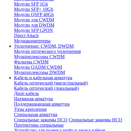
Модули SFP 1Gb
Модули SFP+ 10Gb
Модули QSFP 40Gb
Модули для CWDM
Модули для DWDM
Модули SFP GPON
Direct Attach
Медиаконвертеры
Уплотнение: CWDM, DWDM
Модули оптического уплотнения
Мультиплексоры CWDM
Фильтры CWDM
Модули OADM CWDM
Мультиплексоры DWDM
Кабель и кабельная арматура
Кабель оптический (магистральный)
Кабель оптический (локальный)
Дроп кабель
Натяжная арматура
Поддерживающая арматура
Узлы крепления
Спиральная арматура
Спиральные зажимы ПСО
Спиральные зажимы НСО
Протекторы спиральные
Устройство для подвеса муфт и запаса кабеля