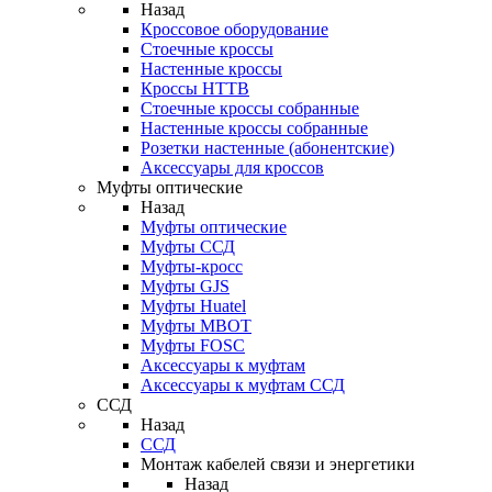
Назад
Кроссовое оборудование
Стоечные кроссы
Настенные кроссы
Кроссы HTTB
Стоечные кроссы собранные
Настенные кроссы собранные
Розетки настенные (абонентские)
Аксессуары для кроссов
Муфты оптические
Назад
Муфты оптические
Муфты ССД
Муфты-кросс
Муфты GJS
Муфты Huatel
Муфты МВОТ
Муфты FOSC
Аксессуары к муфтам
Аксессуары к муфтам ССД
ССД
Назад
ССД
Монтаж кабелей связи и энергетики
Назад