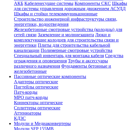
АКБ
Кабеленесущие системы
Компоненты СКС
Шкафы
для системы управления дорожным движением АСУДД
Шкафы и стойки телекоммуникационные
Строительство инженерной инфраструктуры связи,
энергетики, водоотведения
Железобетонные смотровые устройства (колодцы) для
сетей связи
Заземление и молниезащита
Люки и
комплектующие колодцев для строительства связи и
энергетики
Плиты для строительства кабельной
канализации
Полимерные смотровые устройства
Специальный инвентарь для монтажа кабеля
Средства
ограждения и оповещения
Трубы и аксессуары
различного назначения
Фундаменты бетонные и
железобетонные
Пассивные оптические компоненты
Адаптеры оптические
Пигтейлы оптические
Патч-корды
MPO патч-корды
Коннекторы оптические
Сплиттеры оптические
Аттенюаторы
КДЗС
Модули и Медиаконвертеры
Модули SFP 155MB