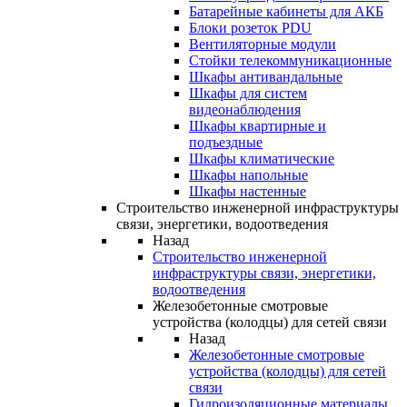
Батарейные кабинеты для АКБ
Блоки розеток PDU
Вентиляторные модули
Стойки телекоммуникационные
Шкафы антивандальные
Шкафы для систем
видеонаблюдения
Шкафы квартирные и
подъездные
Шкафы климатические
Шкафы напольные
Шкафы настенные
Строительство инженерной инфраструктуры
связи, энергетики, водоотведения
Назад
Строительство инженерной
инфраструктуры связи, энергетики,
водоотведения
Железобетонные смотровые
устройства (колодцы) для сетей связи
Назад
Железобетонные смотровые
устройства (колодцы) для сетей
связи
Гидроизоляционные материалы