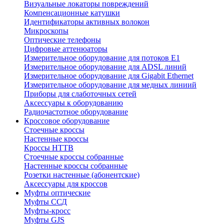
Визуальные локаторы повреждений
Компенсационные катушки
Идентификаторы активных волокон
Микроскопы
Оптические телефоны
Цифровые аттенюаторы
Измерительное оборудование для потоков Е1
Измерительное оборудование для ADSL линий
Измерительное оборудование для Gigabit Ethernet
Измерительное оборудование для медных линиий
Приборы для слаботочных сетей
Аксессуары к оборудованию
Радиочастотное оборудование
Кроссовое оборудование
Стоечные кроссы
Настенные кроссы
Кроссы HTTB
Стоечные кроссы собранные
Настенные кроссы собранные
Розетки настенные (абонентские)
Аксессуары для кроссов
Муфты оптические
Муфты ССД
Муфты-кросс
Муфты GJS