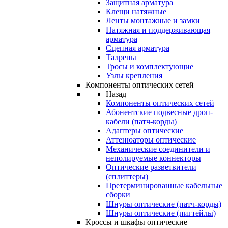
Защитная арматура
Клещи натяжные
Ленты монтажные и замки
Натяжная и поддерживающая
арматура
Сцепная арматура
Талрепы
Тросы и комплектующие
Узлы крепления
Компоненты оптических сетей
Назад
Компоненты оптических сетей
Абонентские подвесные дроп-
кабели (патч-корды)
Адаптеры оптические
Аттенюаторы оптические
Механические соединители и
неполируемые коннекторы
Оптические разветвители
(сплиттеры)
Претерминированные кабельные
сборки
Шнуры оптические (патч-корды)
Шнуры оптические (пигтейлы)
Кроссы и шкафы оптические