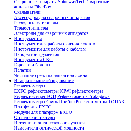
Сварочные аппараты ShinewayTech
Cварочные
аппараты FiberFox
Скалыватели
Аксессуары для сварочных аппаратов
Расходные материалы
Термострипперы
Электроды для сварочных аппаратов
Инструменты
Инструмент для работы с оптоволокном
Инструменты для работы с кабелем
Наборы инструментов
Инструменты СКС
Горелки и балоны
Палатки
Чистящие средства для оптоволокна
Измерительное оборудование
Рефлектометры
EXFO рефлектометры
KIWI рефлектометры
Рефлектометры FOD
Рефлектометры Yokogawa
Рефлектометры Связь Прибор
Рефлектометры ТОПАЗ
Платформы EXFO
Модули для платформ EXFO
Оптические тестеры
Источники оптического излучения
Измерители оптической мощности