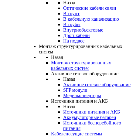
Назад
Оптические кабели связи
В грунт
В кабельную канализацию
В трубы
Внутриобъектовые
Дроп-кабели
На подвес
Монтаж структурированных кабельных
систем
Назад
Монтаж структурированных
кабельных систем
Активное сетевое оборудование
Назад
Активное сетевое оборудование
SFP модули
Медиаконвертеры
Источники питания и АКБ
Назад
Источники питания и АКБ
Аккумуляторные батареи
Источники бесперебойного
питания
Кабеленесущие системы