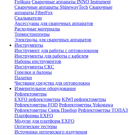
Fujikura
Сварочные аппараты INNO Instrument
Сварочные аппараты ShinewayTech
Cварочные
аппараты FiberFox
Скалыватели
Аксессуары для сварочных аппаратов
Расходные материалы
Термострипперы
Электроды для сварочных аппаратов
Инструменты
Инструмент для работы с оптоволокном
Инструменты для работы с кабелем
Наборы инструментов
Инструменты СКС
Горелки и балоны
Палатки
Чистящие средства для оптоволокна
Измерительное оборудование
Рефлектометры
EXFO рефлектометры
KIWI рефлектометры
Рефлектометры FOD
Рефлектометры Yokogawa
Рефлектометры Связь Прибор
Рефлектометры ТОПАЗ
Платформы EXFO
Модули для платформ EXFO
Оптические тестеры
Источники оптического излучения