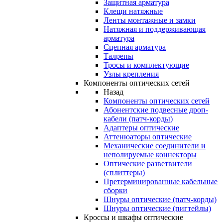
Защитная арматура
Клещи натяжные
Ленты монтажные и замки
Натяжная и поддерживающая
арматура
Сцепная арматура
Талрепы
Тросы и комплектующие
Узлы крепления
Компоненты оптических сетей
Назад
Компоненты оптических сетей
Абонентские подвесные дроп-
кабели (патч-корды)
Адаптеры оптические
Аттенюаторы оптические
Механические соединители и
неполируемые коннекторы
Оптические разветвители
(сплиттеры)
Претерминированные кабельные
сборки
Шнуры оптические (патч-корды)
Шнуры оптические (пигтейлы)
Кроссы и шкафы оптические