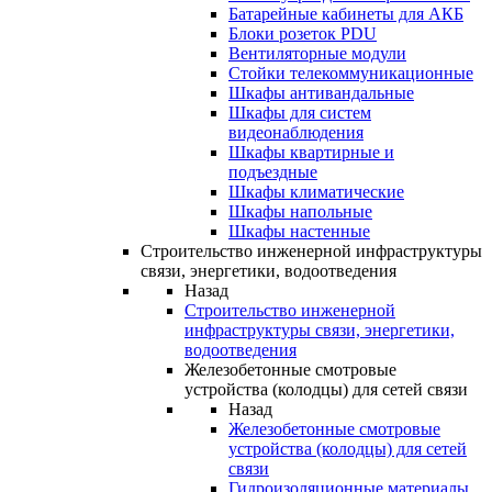
Батарейные кабинеты для АКБ
Блоки розеток PDU
Вентиляторные модули
Стойки телекоммуникационные
Шкафы антивандальные
Шкафы для систем
видеонаблюдения
Шкафы квартирные и
подъездные
Шкафы климатические
Шкафы напольные
Шкафы настенные
Строительство инженерной инфраструктуры
связи, энергетики, водоотведения
Назад
Строительство инженерной
инфраструктуры связи, энергетики,
водоотведения
Железобетонные смотровые
устройства (колодцы) для сетей связи
Назад
Железобетонные смотровые
устройства (колодцы) для сетей
связи
Гидроизоляционные материалы