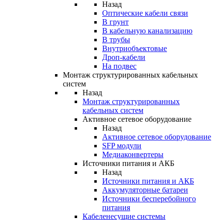
Назад
Оптические кабели связи
В грунт
В кабельную канализацию
В трубы
Внутриобъектовые
Дроп-кабели
На подвес
Монтаж структурированных кабельных
систем
Назад
Монтаж структурированных
кабельных систем
Активное сетевое оборудование
Назад
Активное сетевое оборудование
SFP модули
Медиаконвертеры
Источники питания и АКБ
Назад
Источники питания и АКБ
Аккумуляторные батареи
Источники бесперебойного
питания
Кабеленесущие системы