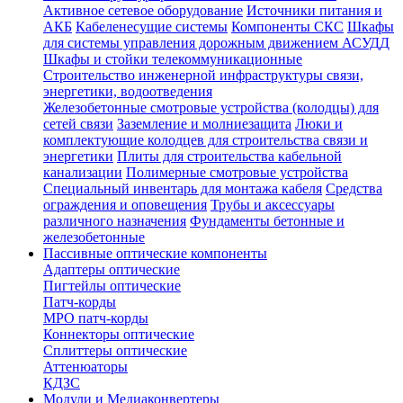
Активное сетевое оборудование
Источники питания и
АКБ
Кабеленесущие системы
Компоненты СКС
Шкафы
для системы управления дорожным движением АСУДД
Шкафы и стойки телекоммуникационные
Строительство инженерной инфраструктуры связи,
энергетики, водоотведения
Железобетонные смотровые устройства (колодцы) для
сетей связи
Заземление и молниезащита
Люки и
комплектующие колодцев для строительства связи и
энергетики
Плиты для строительства кабельной
канализации
Полимерные смотровые устройства
Специальный инвентарь для монтажа кабеля
Средства
ограждения и оповещения
Трубы и аксессуары
различного назначения
Фундаменты бетонные и
железобетонные
Пассивные оптические компоненты
Адаптеры оптические
Пигтейлы оптические
Патч-корды
MPO патч-корды
Коннекторы оптические
Сплиттеры оптические
Аттенюаторы
КДЗС
Модули и Медиаконвертеры