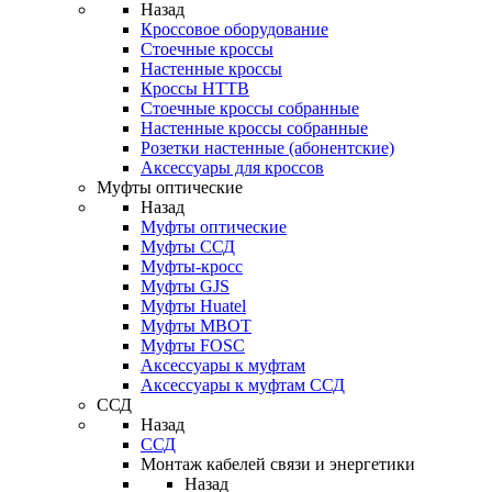
Назад
Кроссовое оборудование
Стоечные кроссы
Настенные кроссы
Кроссы HTTB
Стоечные кроссы собранные
Настенные кроссы собранные
Розетки настенные (абонентские)
Аксессуары для кроссов
Муфты оптические
Назад
Муфты оптические
Муфты ССД
Муфты-кросс
Муфты GJS
Муфты Huatel
Муфты МВОТ
Муфты FOSC
Аксессуары к муфтам
Аксессуары к муфтам ССД
ССД
Назад
ССД
Монтаж кабелей связи и энергетики
Назад