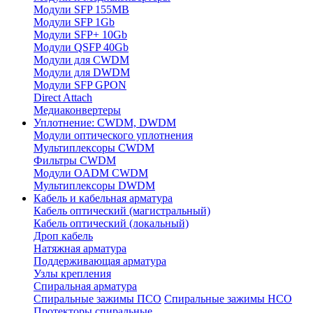
Модули SFP 155MB
Модули SFP 1Gb
Модули SFP+ 10Gb
Модули QSFP 40Gb
Модули для CWDM
Модули для DWDM
Модули SFP GPON
Direct Attach
Медиаконвертеры
Уплотнение: CWDM, DWDM
Модули оптического уплотнения
Мультиплексоры CWDM
Фильтры CWDM
Модули OADM CWDM
Мультиплексоры DWDM
Кабель и кабельная арматура
Кабель оптический (магистральный)
Кабель оптический (локальный)
Дроп кабель
Натяжная арматура
Поддерживающая арматура
Узлы крепления
Спиральная арматура
Спиральные зажимы ПСО
Спиральные зажимы НСО
Протекторы спиральные