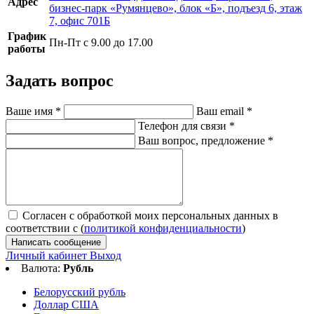
Адрес
бизнес-парк «Румянцево», блок «Б», подъезд 6, этаж
7, офис 701Б
График
Пн-Пт с 9.00 до 17.00
работы
Задать вопрос
Ваше имя
*
Ваш email
*
Телефон для связи
*
Ваш вопрос, предложение
*
Согласен с обработкой моих персональных данных в
соответствии с (
политикой конфиденциальности
)
Написать сообщение
Личный кабинет
Выход
Валюта:
Рубль
Белорусский рубль
Доллар США