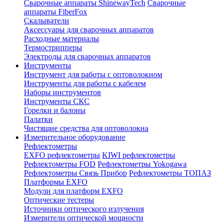
Сварочные аппараты ShinewayTech
Cварочные
аппараты FiberFox
Скалыватели
Аксессуары для сварочных аппаратов
Расходные материалы
Термострипперы
Электроды для сварочных аппаратов
Инструменты
Инструмент для работы с оптоволокном
Инструменты для работы с кабелем
Наборы инструментов
Инструменты СКС
Горелки и балоны
Палатки
Чистящие средства для оптоволокна
Измерительное оборудование
Рефлектометры
EXFO рефлектометры
KIWI рефлектометры
Рефлектометры FOD
Рефлектометры Yokogawa
Рефлектометры Связь Прибор
Рефлектометры ТОПАЗ
Платформы EXFO
Модули для платформ EXFO
Оптические тестеры
Источники оптического излучения
Измерители оптической мощности