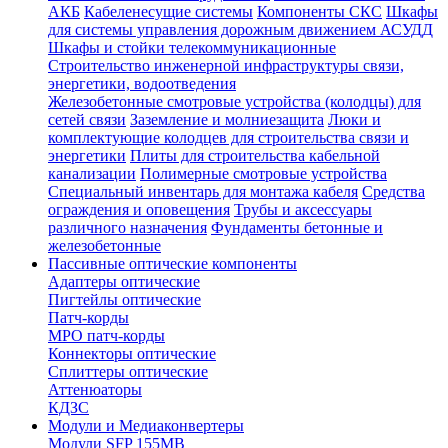
АКБ
Кабеленесущие системы
Компоненты СКС
Шкафы
для системы управления дорожным движением АСУДД
Шкафы и стойки телекоммуникационные
Строительство инженерной инфраструктуры связи,
энергетики, водоотведения
Железобетонные смотровые устройства (колодцы) для
сетей связи
Заземление и молниезащита
Люки и
комплектующие колодцев для строительства связи и
энергетики
Плиты для строительства кабельной
канализации
Полимерные смотровые устройства
Специальный инвентарь для монтажа кабеля
Средства
ограждения и оповещения
Трубы и аксессуары
различного назначения
Фундаменты бетонные и
железобетонные
Пассивные оптические компоненты
Адаптеры оптические
Пигтейлы оптические
Патч-корды
MPO патч-корды
Коннекторы оптические
Сплиттеры оптические
Аттенюаторы
КДЗС
Модули и Медиаконвертеры
Модули SFP 155MB