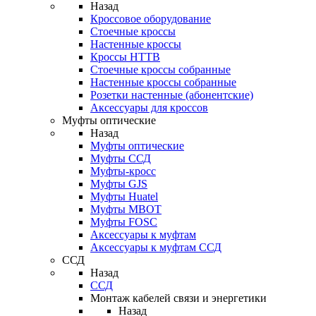
Назад
Кроссовое оборудование
Стоечные кроссы
Настенные кроссы
Кроссы HTTB
Стоечные кроссы собранные
Настенные кроссы собранные
Розетки настенные (абонентские)
Аксессуары для кроссов
Муфты оптические
Назад
Муфты оптические
Муфты ССД
Муфты-кросс
Муфты GJS
Муфты Huatel
Муфты МВОТ
Муфты FOSC
Аксессуары к муфтам
Аксессуары к муфтам ССД
ССД
Назад
ССД
Монтаж кабелей связи и энергетики
Назад