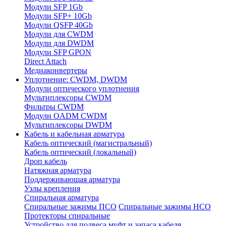
Модули SFP 1Gb
Модули SFP+ 10Gb
Модули QSFP 40Gb
Модули для CWDM
Модули для DWDM
Модули SFP GPON
Direct Attach
Медиаконвертеры
Уплотнение: CWDM, DWDM
Модули оптического уплотнения
Мультиплексоры CWDM
Фильтры CWDM
Модули OADM CWDM
Мультиплексоры DWDM
Кабель и кабельная арматура
Кабель оптический (магистральный)
Кабель оптический (локальный)
Дроп кабель
Натяжная арматура
Поддерживающая арматура
Узлы крепления
Спиральная арматура
Спиральные зажимы ПСО
Спиральные зажимы НСО
Протекторы спиральные
Устройство для подвеса муфт и запаса кабеля