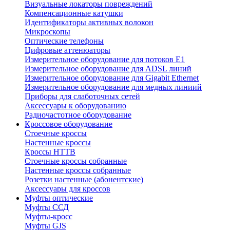
Визуальные локаторы повреждений
Компенсационные катушки
Идентификаторы активных волокон
Микроскопы
Оптические телефоны
Цифровые аттенюаторы
Измерительное оборудование для потоков Е1
Измерительное оборудование для ADSL линий
Измерительное оборудование для Gigabit Ethernet
Измерительное оборудование для медных линиий
Приборы для слаботочных сетей
Аксессуары к оборудованию
Радиочастотное оборудование
Кроссовое оборудование
Стоечные кроссы
Настенные кроссы
Кроссы HTTB
Стоечные кроссы собранные
Настенные кроссы собранные
Розетки настенные (абонентские)
Аксессуары для кроссов
Муфты оптические
Муфты ССД
Муфты-кросс
Муфты GJS