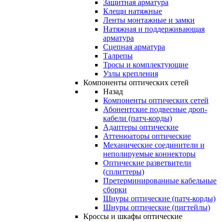
Защитная арматура
Клещи натяжные
Ленты монтажные и замки
Натяжная и поддерживающая
арматура
Сцепная арматура
Талрепы
Тросы и комплектующие
Узлы крепления
Компоненты оптических сетей
Назад
Компоненты оптических сетей
Абонентские подвесные дроп-
кабели (патч-корды)
Адаптеры оптические
Аттенюаторы оптические
Механические соединители и
неполируемые коннекторы
Оптические разветвители
(сплиттеры)
Претерминированные кабельные
сборки
Шнуры оптические (патч-корды)
Шнуры оптические (пигтейлы)
Кроссы и шкафы оптические