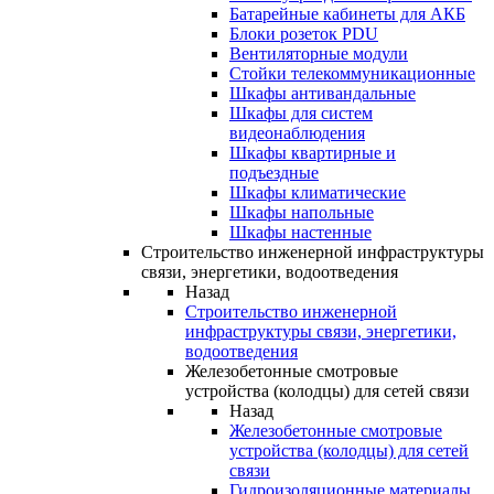
Батарейные кабинеты для АКБ
Блоки розеток PDU
Вентиляторные модули
Стойки телекоммуникационные
Шкафы антивандальные
Шкафы для систем
видеонаблюдения
Шкафы квартирные и
подъездные
Шкафы климатические
Шкафы напольные
Шкафы настенные
Строительство инженерной инфраструктуры
связи, энергетики, водоотведения
Назад
Строительство инженерной
инфраструктуры связи, энергетики,
водоотведения
Железобетонные смотровые
устройства (колодцы) для сетей связи
Назад
Железобетонные смотровые
устройства (колодцы) для сетей
связи
Гидроизоляционные материалы