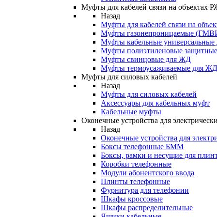
Муфты для кабелей связи на объектах 
Назад
Муфты для кабелей связи на объе
Муфты газонепроницаемые (ГМВ
Муфты кабельные универсальные
Муфты полиэтиленовые защитны
Муфты свинцовые для ЖД
Муфты термоусаживаемые для Ж
Муфты для силовых кабелей
Назад
Муфты для силовых кабелей
Аксессуары для кабельных муфт
Кабельные муфты
Оконечные устройства для электрически
Назад
Оконечные устройства для электри
Боксы телефонные БММ
Боксы, рамки и несущие для плин
Коробки телефонные
Модули абонентского ввода
Плинты телефонные
Фурнитура для телефонии
Шкафы кроссовые
Шкафы распределительные
Ящики кабельные