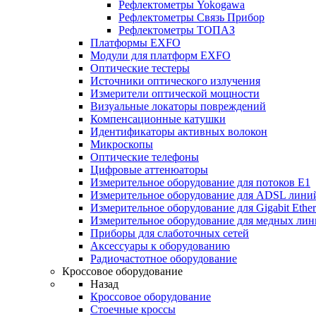
Рефлектометры Yokogawa
Рефлектометры Связь Прибор
Рефлектометры ТОПАЗ
Платформы EXFO
Модули для платформ EXFO
Оптические тестеры
Источники оптического излучения
Измерители оптической мощности
Визуальные локаторы повреждений
Компенсационные катушки
Идентификаторы активных волокон
Микроскопы
Оптические телефоны
Цифровые аттенюаторы
Измерительное оборудование для потоков Е1
Измерительное оборудование для ADSL лини
Измерительное оборудование для Gigabit Ether
Измерительное оборудование для медных ли
Приборы для слаботочных сетей
Аксессуары к оборудованию
Радиочастотное оборудование
Кроссовое оборудование
Назад
Кроссовое оборудование
Стоечные кроссы