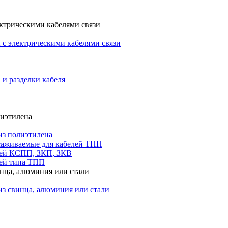
ктрическими кабелями связи
с электрическими кабелями связи
 и разделки кабеля
лиэтилена
из полиэтилена
саживаемые для кабелей ТПП
лей КСПП, ЗКП, ЗКВ
ей типа ТПП
инца, алюминия или стали
из свинца, алюминия или стали