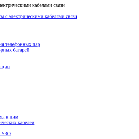
лектрическими кабелями связи
ы с электрическими кабелями связи
ия телефонных пар
орных батарей
зации
ры к ним
ических кабелей
я УЗО