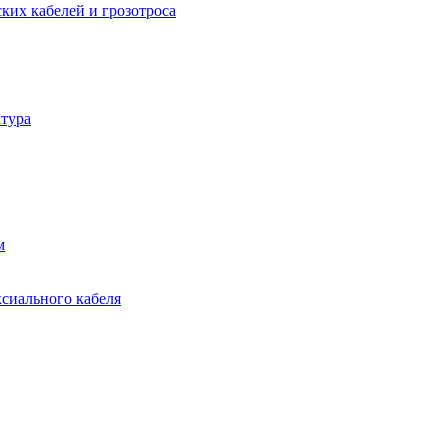
ких кабелей и грозотроса
тура
м
ксиального кабеля