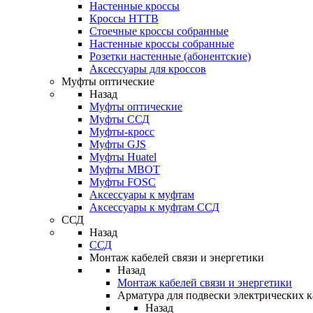
Настенные кроссы
Кроссы HTTB
Стоечные кроссы собранные
Настенные кроссы собранные
Розетки настенные (абонентские)
Аксессуары для кроссов
Муфты оптические
Назад
Муфты оптические
Муфты ССД
Муфты-кросс
Муфты GJS
Муфты Huatel
Муфты МВОТ
Муфты FOSC
Аксессуары к муфтам
Аксессуары к муфтам ССД
ССД
Назад
ССД
Монтаж кабелей связи и энергетики
Назад
Монтаж кабелей связи и энергетики
Арматура для подвески электрических к
Назад