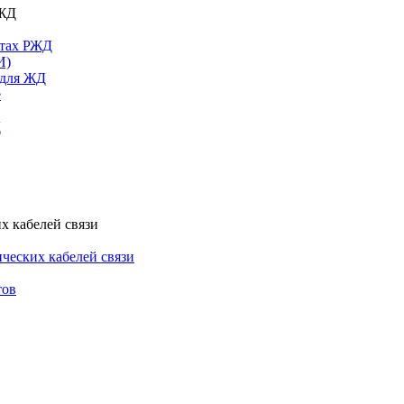
РЖД
ктах РЖД
И)
 для ЖД
е
Д
х кабелей связи
ческих кабелей связи
тов