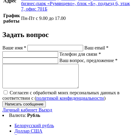
Адрес
бизнес-парк «Румянцево», блок «Б», подъезд 6, этаж
7, офис 701Б
График
Пн-Пт с 9.00 до 17.00
работы
Задать вопрос
Ваше имя
*
Ваш email
*
Телефон для связи
*
Ваш вопрос, предложение
*
Согласен с обработкой моих персональных данных в
соответствии с (
политикой конфиденциальности
)
Написать сообщение
Личный кабинет
Выход
Валюта:
Рубль
Белорусский рубль
Доллар США