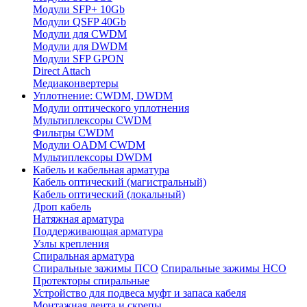
Модули SFP+ 10Gb
Модули QSFP 40Gb
Модули для CWDM
Модули для DWDM
Модули SFP GPON
Direct Attach
Медиаконвертеры
Уплотнение: CWDM, DWDM
Модули оптического уплотнения
Мультиплексоры CWDM
Фильтры CWDM
Модули OADM CWDM
Мультиплексоры DWDM
Кабель и кабельная арматура
Кабель оптический (магистральный)
Кабель оптический (локальный)
Дроп кабель
Натяжная арматура
Поддерживающая арматура
Узлы крепления
Спиральная арматура
Спиральные зажимы ПСО
Спиральные зажимы НСО
Протекторы спиральные
Устройство для подвеса муфт и запаса кабеля
Монтажная лента и скрепы