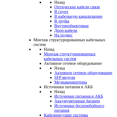
Назад
Оптические кабели связи
В грунт
В кабельную канализацию
В трубы
Внутриобъектовые
Дроп-кабели
На подвес
Монтаж структурированных кабельных
систем
Назад
Монтаж структурированных
кабельных систем
Активное сетевое оборудование
Назад
Активное сетевое оборудование
SFP модули
Медиаконвертеры
Источники питания и АКБ
Назад
Источники питания и АКБ
Аккумуляторные батареи
Источники бесперебойного
питания
Кабеленесущие системы