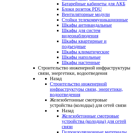
Батарейные кабинеты для АКБ
Блоки розеток PDU
Вентиляторные модули
Стойки телекоммуникационные
Шкафы антивандальные
Шкафы для систем
видеонаблюдения
Шкафы квартирные и
подъездные
Шкафы климатические
Шкафы напольные
Шкафы настенные
Строительство инженерной инфраструктуры
связи, энергетики, водоотведения
Назад
Строительство инженерной
инфраструктуры связи, энергетики,
водоотведения
Железобетонные смотровые
устройства (колодцы) для сетей связи
Назад
Железобетонные смотровые
устройства (колодцы) для сетей
связи
Гидроизоляционные материалы