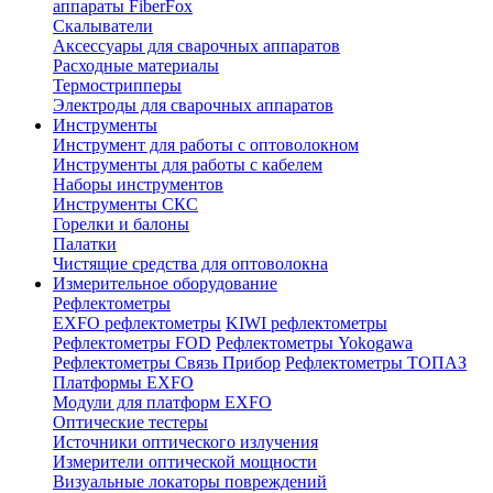
аппараты FiberFox
Скалыватели
Аксессуары для сварочных аппаратов
Расходные материалы
Термострипперы
Электроды для сварочных аппаратов
Инструменты
Инструмент для работы с оптоволокном
Инструменты для работы с кабелем
Наборы инструментов
Инструменты СКС
Горелки и балоны
Палатки
Чистящие средства для оптоволокна
Измерительное оборудование
Рефлектометры
EXFO рефлектометры
KIWI рефлектометры
Рефлектометры FOD
Рефлектометры Yokogawa
Рефлектометры Связь Прибор
Рефлектометры ТОПАЗ
Платформы EXFO
Модули для платформ EXFO
Оптические тестеры
Источники оптического излучения
Измерители оптической мощности
Визуальные локаторы повреждений