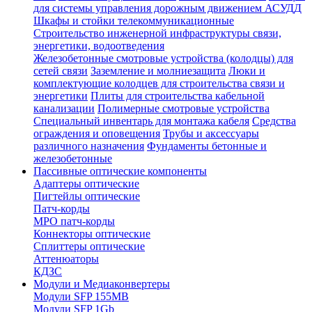
для системы управления дорожным движением АСУДД
Шкафы и стойки телекоммуникационные
Строительство инженерной инфраструктуры связи,
энергетики, водоотведения
Железобетонные смотровые устройства (колодцы) для
сетей связи
Заземление и молниезащита
Люки и
комплектующие колодцев для строительства связи и
энергетики
Плиты для строительства кабельной
канализации
Полимерные смотровые устройства
Специальный инвентарь для монтажа кабеля
Средства
ограждения и оповещения
Трубы и аксессуары
различного назначения
Фундаменты бетонные и
железобетонные
Пассивные оптические компоненты
Адаптеры оптические
Пигтейлы оптические
Патч-корды
MPO патч-корды
Коннекторы оптические
Сплиттеры оптические
Аттенюаторы
КДЗС
Модули и Медиаконвертеры
Модули SFP 155MB
Модули SFP 1Gb