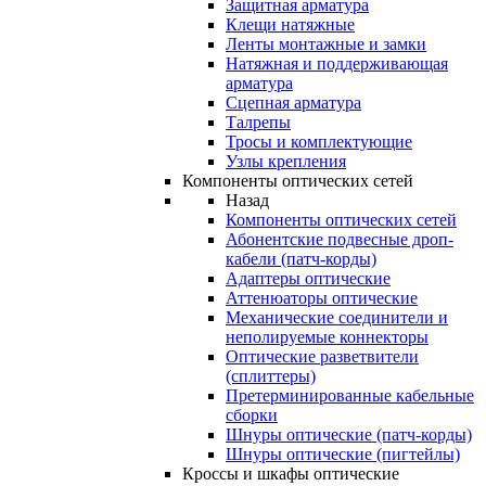
Защитная арматура
Клещи натяжные
Ленты монтажные и замки
Натяжная и поддерживающая
арматура
Сцепная арматура
Талрепы
Тросы и комплектующие
Узлы крепления
Компоненты оптических сетей
Назад
Компоненты оптических сетей
Абонентские подвесные дроп-
кабели (патч-корды)
Адаптеры оптические
Аттенюаторы оптические
Механические соединители и
неполируемые коннекторы
Оптические разветвители
(сплиттеры)
Претерминированные кабельные
сборки
Шнуры оптические (патч-корды)
Шнуры оптические (пигтейлы)
Кроссы и шкафы оптические