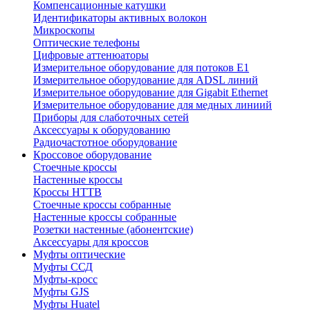
Компенсационные катушки
Идентификаторы активных волокон
Микроскопы
Оптические телефоны
Цифровые аттенюаторы
Измерительное оборудование для потоков Е1
Измерительное оборудование для ADSL линий
Измерительное оборудование для Gigabit Ethernet
Измерительное оборудование для медных линиий
Приборы для слаботочных сетей
Аксессуары к оборудованию
Радиочастотное оборудование
Кроссовое оборудование
Стоечные кроссы
Настенные кроссы
Кроссы HTTB
Стоечные кроссы собранные
Настенные кроссы собранные
Розетки настенные (абонентские)
Аксессуары для кроссов
Муфты оптические
Муфты ССД
Муфты-кросс
Муфты GJS
Муфты Huatel