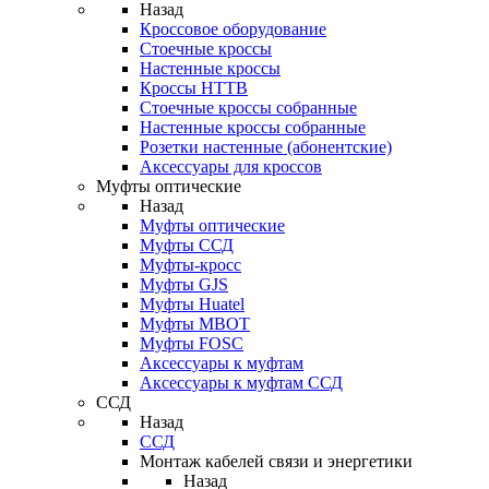
Назад
Кроссовое оборудование
Стоечные кроссы
Настенные кроссы
Кроссы HTTB
Стоечные кроссы собранные
Настенные кроссы собранные
Розетки настенные (абонентские)
Аксессуары для кроссов
Муфты оптические
Назад
Муфты оптические
Муфты ССД
Муфты-кросс
Муфты GJS
Муфты Huatel
Муфты МВОТ
Муфты FOSC
Аксессуары к муфтам
Аксессуары к муфтам ССД
ССД
Назад
ССД
Монтаж кабелей связи и энергетики
Назад