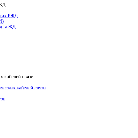
РЖД
ктах РЖД
И)
 для ЖД
е
Д
х кабелей связи
ческих кабелей связи
тов