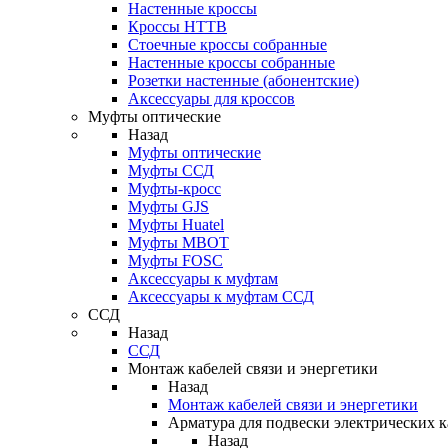
Настенные кроссы
Кроссы HTTB
Стоечные кроссы собранные
Настенные кроссы собранные
Розетки настенные (абонентские)
Аксессуары для кроссов
Муфты оптические
Назад
Муфты оптические
Муфты ССД
Муфты-кросс
Муфты GJS
Муфты Huatel
Муфты МВОТ
Муфты FOSC
Аксессуары к муфтам
Аксессуары к муфтам ССД
ССД
Назад
ССД
Монтаж кабелей связи и энергетики
Назад
Монтаж кабелей связи и энергетики
Арматура для подвески электрических к
Назад