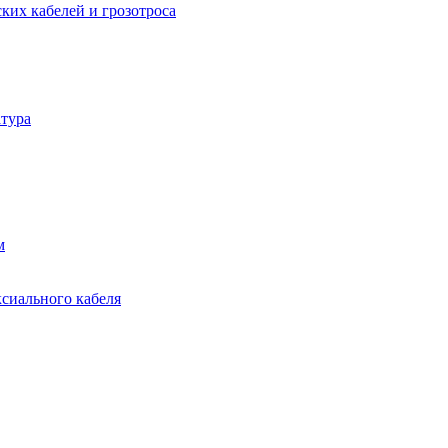
ких кабелей и грозотроса
тура
м
ксиального кабеля