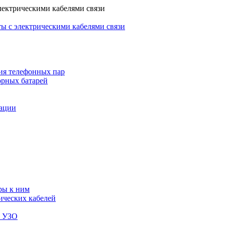
лектрическими кабелями связи
ы с электрическими кабелями связи
ия телефонных пар
орных батарей
зации
ры к ним
ических кабелей
я УЗО