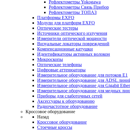
Рефлектометры Yokogawa
Рефлектометры Связь Прибор
Рефлектометры ТОПАЗ
Платформы EXFO
Модули для платформ EXFO
Оптические тестеры
Источники оптического излучения
Измерители оптической мощности
Визуальные локаторы повреждений
Компенсационные катушки
Идентификаторы активных волокон
Микроскопы
Оптические телефоны
Цифровые аттенюаторы
Измерительное оборудование для потоков Е1
Измерительное оборудование для ADSL лини
Измерительное оборудование для Gigabit Ether
Измерительное оборудование для медных ли
Приборы для слаботочных сетей
Аксессуары к оборудованию
Радиочастотное оборудование
Кроссовое оборудование
Назад
Кроссовое оборудование
Стоечные кроссы