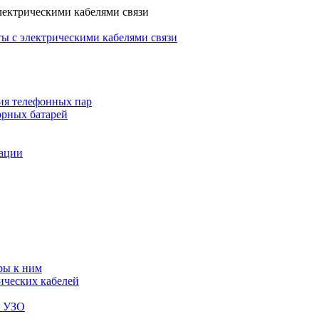
лектрическими кабелями связи
ы с электрическими кабелями связи
ия телефонных пар
орных батарей
зации
ры к ним
ических кабелей
я УЗО