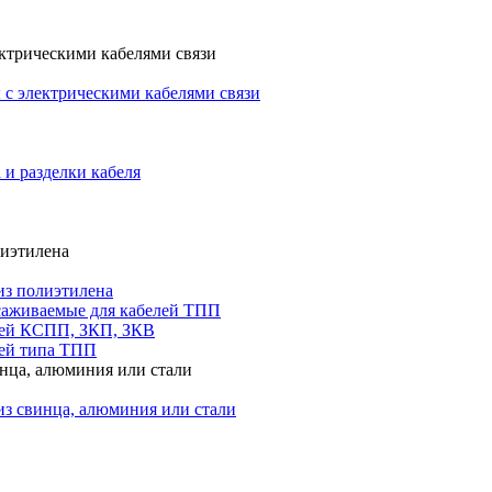
ктрическими кабелями связи
с электрическими кабелями связи
 и разделки кабеля
лиэтилена
из полиэтилена
саживаемые для кабелей ТПП
лей КСПП, ЗКП, ЗКВ
ей типа ТПП
инца, алюминия или стали
из свинца, алюминия или стали