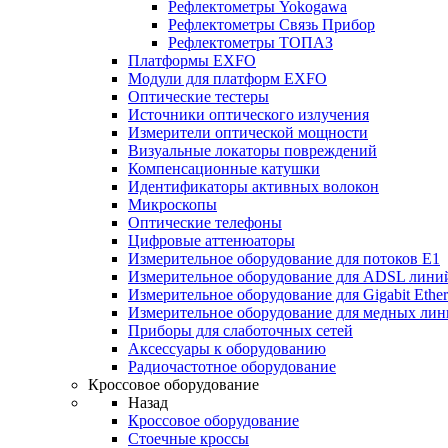
Рефлектометры Yokogawa
Рефлектометры Связь Прибор
Рефлектометры ТОПАЗ
Платформы EXFO
Модули для платформ EXFO
Оптические тестеры
Источники оптического излучения
Измерители оптической мощности
Визуальные локаторы повреждений
Компенсационные катушки
Идентификаторы активных волокон
Микроскопы
Оптические телефоны
Цифровые аттенюаторы
Измерительное оборудование для потоков Е1
Измерительное оборудование для ADSL лини
Измерительное оборудование для Gigabit Ether
Измерительное оборудование для медных ли
Приборы для слаботочных сетей
Аксессуары к оборудованию
Радиочастотное оборудование
Кроссовое оборудование
Назад
Кроссовое оборудование
Стоечные кроссы