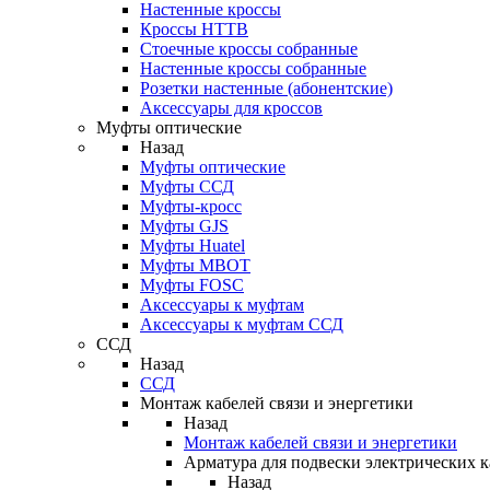
Настенные кроссы
Кроссы HTTB
Стоечные кроссы собранные
Настенные кроссы собранные
Розетки настенные (абонентские)
Аксессуары для кроссов
Муфты оптические
Назад
Муфты оптические
Муфты ССД
Муфты-кросс
Муфты GJS
Муфты Huatel
Муфты МВОТ
Муфты FOSC
Аксессуары к муфтам
Аксессуары к муфтам ССД
ССД
Назад
ССД
Монтаж кабелей связи и энергетики
Назад
Монтаж кабелей связи и энергетики
Арматура для подвески электрических к
Назад