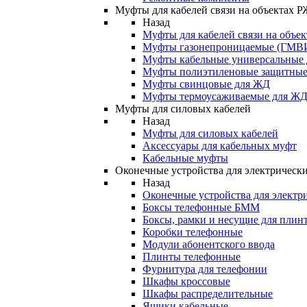
Муфты для кабелей связи на объектах 
Назад
Муфты для кабелей связи на объе
Муфты газонепроницаемые (ГМВ
Муфты кабельные универсальные
Муфты полиэтиленовые защитны
Муфты свинцовые для ЖД
Муфты термоусаживаемые для Ж
Муфты для силовых кабелей
Назад
Муфты для силовых кабелей
Аксессуары для кабельных муфт
Кабельные муфты
Оконечные устройства для электрически
Назад
Оконечные устройства для электри
Боксы телефонные БММ
Боксы, рамки и несущие для плин
Коробки телефонные
Модули абонентского ввода
Плинты телефонные
Фурнитура для телефонии
Шкафы кроссовые
Шкафы распределительные
Ящики кабельные