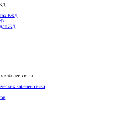
РЖД
ктах РЖД
И)
 для ЖД
е
Д
х кабелей связи
ческих кабелей связи
тов