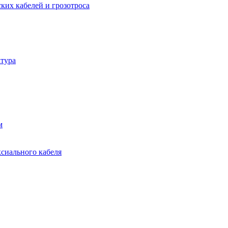
ких кабелей и грозотроса
тура
м
ксиального кабеля