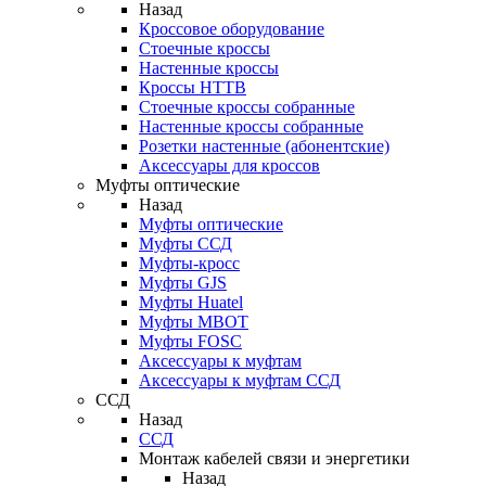
Назад
Кроссовое оборудование
Стоечные кроссы
Настенные кроссы
Кроссы HTTB
Стоечные кроссы собранные
Настенные кроссы собранные
Розетки настенные (абонентские)
Аксессуары для кроссов
Муфты оптические
Назад
Муфты оптические
Муфты ССД
Муфты-кросс
Муфты GJS
Муфты Huatel
Муфты МВОТ
Муфты FOSC
Аксессуары к муфтам
Аксессуары к муфтам ССД
ССД
Назад
ССД
Монтаж кабелей связи и энергетики
Назад