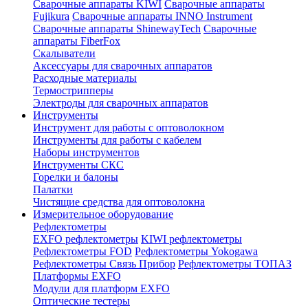
Сварочные аппараты KIWI
Сварочные аппараты
Fujikura
Сварочные аппараты INNO Instrument
Сварочные аппараты ShinewayTech
Cварочные
аппараты FiberFox
Скалыватели
Аксессуары для сварочных аппаратов
Расходные материалы
Термострипперы
Электроды для сварочных аппаратов
Инструменты
Инструмент для работы с оптоволокном
Инструменты для работы с кабелем
Наборы инструментов
Инструменты СКС
Горелки и балоны
Палатки
Чистящие средства для оптоволокна
Измерительное оборудование
Рефлектометры
EXFO рефлектометры
KIWI рефлектометры
Рефлектометры FOD
Рефлектометры Yokogawa
Рефлектометры Связь Прибор
Рефлектометры ТОПАЗ
Платформы EXFO
Модули для платформ EXFO
Оптические тестеры