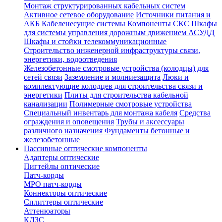
Монтаж структурированных кабельных систем
Активное сетевое оборудование
Источники питания и
АКБ
Кабеленесущие системы
Компоненты СКС
Шкафы
для системы управления дорожным движением АСУДД
Шкафы и стойки телекоммуникационные
Строительство инженерной инфраструктуры связи,
энергетики, водоотведения
Железобетонные смотровые устройства (колодцы) для
сетей связи
Заземление и молниезащита
Люки и
комплектующие колодцев для строительства связи и
энергетики
Плиты для строительства кабельной
канализации
Полимерные смотровые устройства
Специальный инвентарь для монтажа кабеля
Средства
ограждения и оповещения
Трубы и аксессуары
различного назначения
Фундаменты бетонные и
железобетонные
Пассивные оптические компоненты
Адаптеры оптические
Пигтейлы оптические
Патч-корды
MPO патч-корды
Коннекторы оптические
Сплиттеры оптические
Аттенюаторы
КДЗС