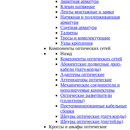
Защитная арматура
Клещи натяжные
Ленты монтажные и замки
Натяжная и поддерживающая
арматура
Сцепная арматура
Талрепы
Тросы и комплектующие
Узлы крепления
Компоненты оптических сетей
Назад
Компоненты оптических сетей
Абонентские подвесные дроп-
кабели (патч-корды)
Адаптеры оптические
Аттенюаторы оптические
Механические соединители и
неполируемые коннекторы
Оптические разветвители
(сплиттеры)
Претерминированные кабельные
сборки
Шнуры оптические (патч-корды)
Шнуры оптические (пигтейлы)
Кроссы и шкафы оптические