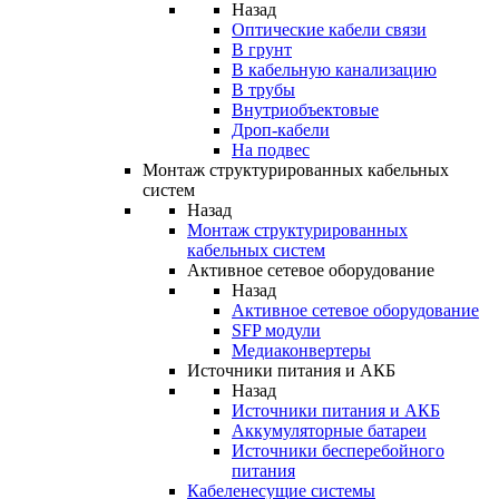
Назад
Оптические кабели связи
В грунт
В кабельную канализацию
В трубы
Внутриобъектовые
Дроп-кабели
На подвес
Монтаж структурированных кабельных
систем
Назад
Монтаж структурированных
кабельных систем
Активное сетевое оборудование
Назад
Активное сетевое оборудование
SFP модули
Медиаконвертеры
Источники питания и АКБ
Назад
Источники питания и АКБ
Аккумуляторные батареи
Источники бесперебойного
питания
Кабеленесущие системы