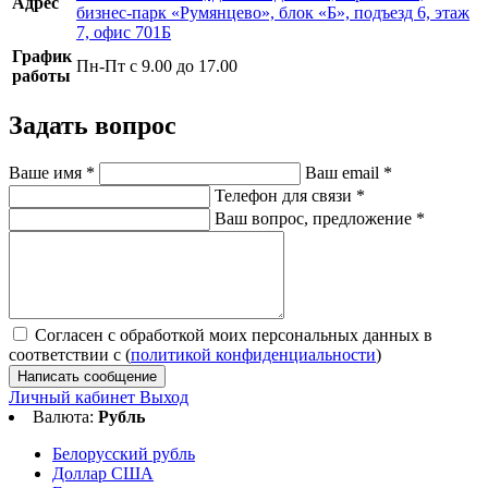
Адрес
бизнес-парк «Румянцево», блок «Б», подъезд 6, этаж
7, офис 701Б
График
Пн-Пт с 9.00 до 17.00
работы
Задать вопрос
Ваше имя
*
Ваш email
*
Телефон для связи
*
Ваш вопрос, предложение
*
Согласен с обработкой моих персональных данных в
соответствии с (
политикой конфиденциальности
)
Написать сообщение
Личный кабинет
Выход
Валюта:
Рубль
Белорусский рубль
Доллар США