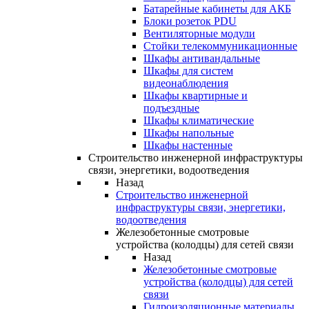
Батарейные кабинеты для АКБ
Блоки розеток PDU
Вентиляторные модули
Стойки телекоммуникационные
Шкафы антивандальные
Шкафы для систем
видеонаблюдения
Шкафы квартирные и
подъездные
Шкафы климатические
Шкафы напольные
Шкафы настенные
Строительство инженерной инфраструктуры
связи, энергетики, водоотведения
Назад
Строительство инженерной
инфраструктуры связи, энергетики,
водоотведения
Железобетонные смотровые
устройства (колодцы) для сетей связи
Назад
Железобетонные смотровые
устройства (колодцы) для сетей
связи
Гидроизоляционные материалы