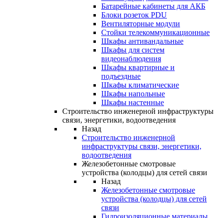
Батарейные кабинеты для АКБ
Блоки розеток PDU
Вентиляторные модули
Стойки телекоммуникационные
Шкафы антивандальные
Шкафы для систем
видеонаблюдения
Шкафы квартирные и
подъездные
Шкафы климатические
Шкафы напольные
Шкафы настенные
Строительство инженерной инфраструктуры
связи, энергетики, водоотведения
Назад
Строительство инженерной
инфраструктуры связи, энергетики,
водоотведения
Железобетонные смотровые
устройства (колодцы) для сетей связи
Назад
Железобетонные смотровые
устройства (колодцы) для сетей
связи
Гидроизоляционные материалы