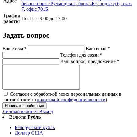
Адрес
бизнес-парк «Румянцево», блок «Б», подъезд 6, этаж
7, офис 701Б
График
Пн-Пт с 9.00 до 17.00
работы
Задать вопрос
Ваше имя
*
Ваш email
*
Телефон для связи
*
Ваш вопрос, предложение
*
Согласен с обработкой моих персональных данных в
соответствии с (
политикой конфиденциальности
)
Написать сообщение
Личный кабинет
Выход
Валюта:
Рубль
Белорусский рубль
Доллар США