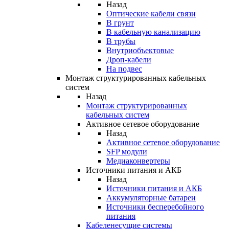
Назад
Оптические кабели связи
В грунт
В кабельную канализацию
В трубы
Внутриобъектовые
Дроп-кабели
На подвес
Монтаж структурированных кабельных
систем
Назад
Монтаж структурированных
кабельных систем
Активное сетевое оборудование
Назад
Активное сетевое оборудование
SFP модули
Медиаконвертеры
Источники питания и АКБ
Назад
Источники питания и АКБ
Аккумуляторные батареи
Источники бесперебойного
питания
Кабеленесущие системы