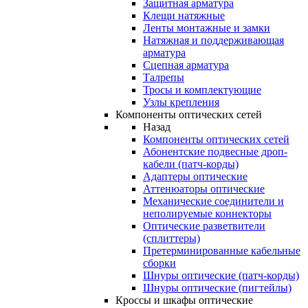
Защитная арматура
Клещи натяжные
Ленты монтажные и замки
Натяжная и поддерживающая
арматура
Сцепная арматура
Талрепы
Тросы и комплектующие
Узлы крепления
Компоненты оптических сетей
Назад
Компоненты оптических сетей
Абонентские подвесные дроп-
кабели (патч-корды)
Адаптеры оптические
Аттенюаторы оптические
Механические соединители и
неполируемые коннекторы
Оптические разветвители
(сплиттеры)
Претерминированные кабельные
сборки
Шнуры оптические (патч-корды)
Шнуры оптические (пигтейлы)
Кроссы и шкафы оптические