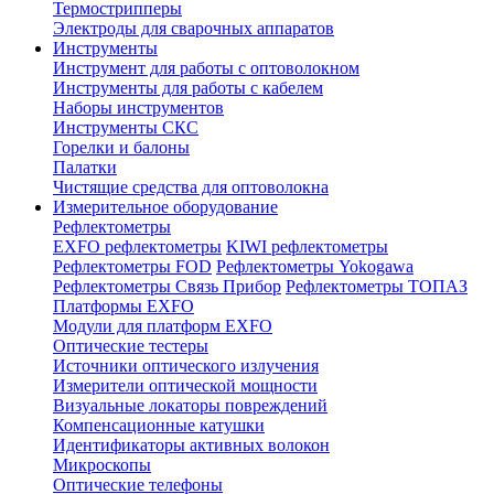
Термострипперы
Электроды для сварочных аппаратов
Инструменты
Инструмент для работы с оптоволокном
Инструменты для работы с кабелем
Наборы инструментов
Инструменты СКС
Горелки и балоны
Палатки
Чистящие средства для оптоволокна
Измерительное оборудование
Рефлектометры
EXFO рефлектометры
KIWI рефлектометры
Рефлектометры FOD
Рефлектометры Yokogawa
Рефлектометры Связь Прибор
Рефлектометры ТОПАЗ
Платформы EXFO
Модули для платформ EXFO
Оптические тестеры
Источники оптического излучения
Измерители оптической мощности
Визуальные локаторы повреждений
Компенсационные катушки
Идентификаторы активных волокон
Микроскопы
Оптические телефоны