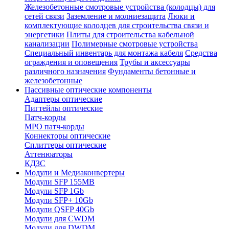
Железобетонные смотровые устройства (колодцы) для
сетей связи
Заземление и молниезащита
Люки и
комплектующие колодцев для строительства связи и
энергетики
Плиты для строительства кабельной
канализации
Полимерные смотровые устройства
Специальный инвентарь для монтажа кабеля
Средства
ограждения и оповещения
Трубы и аксессуары
различного назначения
Фундаменты бетонные и
железобетонные
Пассивные оптические компоненты
Адаптеры оптические
Пигтейлы оптические
Патч-корды
MPO патч-корды
Коннекторы оптические
Сплиттеры оптические
Аттенюаторы
КДЗС
Модули и Медиаконвертеры
Модули SFP 155MB
Модули SFP 1Gb
Модули SFP+ 10Gb
Модули QSFP 40Gb
Модули для CWDM
Модули для DWDM