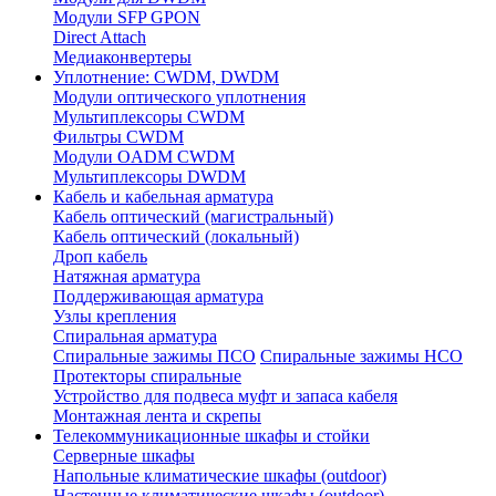
Модули SFP GPON
Direct Attach
Медиаконвертеры
Уплотнение: CWDM, DWDM
Модули оптического уплотнения
Мультиплексоры CWDM
Фильтры CWDM
Модули OADM CWDM
Мультиплексоры DWDM
Кабель и кабельная арматура
Кабель оптический (магистральный)
Кабель оптический (локальный)
Дроп кабель
Натяжная арматура
Поддерживающая арматура
Узлы крепления
Спиральная арматура
Спиральные зажимы ПСО
Спиральные зажимы НСО
Протекторы спиральные
Устройство для подвеса муфт и запаса кабеля
Монтажная лента и скрепы
Телекоммуникационные шкафы и стойки
Серверные шкафы
Напольные климатические шкафы (outdoor)
Настенные климатические шкафы (outdoor)