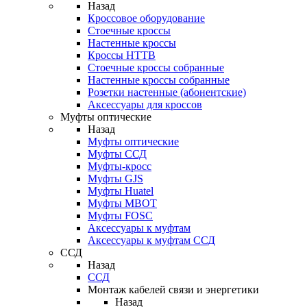
Назад
Кроссовое оборудование
Стоечные кроссы
Настенные кроссы
Кроссы HTTB
Стоечные кроссы собранные
Настенные кроссы собранные
Розетки настенные (абонентские)
Аксессуары для кроссов
Муфты оптические
Назад
Муфты оптические
Муфты ССД
Муфты-кросс
Муфты GJS
Муфты Huatel
Муфты МВОТ
Муфты FOSC
Аксессуары к муфтам
Аксессуары к муфтам ССД
ССД
Назад
ССД
Монтаж кабелей связи и энергетики
Назад