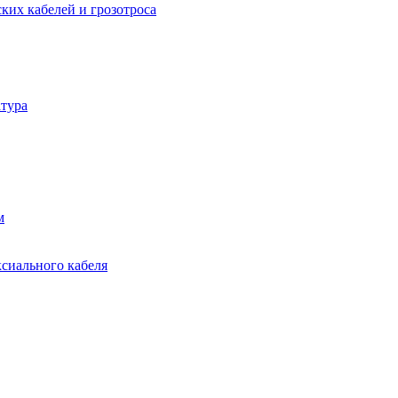
ких кабелей и грозотроса
тура
м
ксиального кабеля