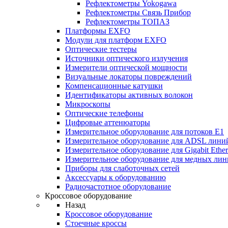
Рефлектометры Yokogawa
Рефлектометры Связь Прибор
Рефлектометры ТОПАЗ
Платформы EXFO
Модули для платформ EXFO
Оптические тестеры
Источники оптического излучения
Измерители оптической мощности
Визуальные локаторы повреждений
Компенсационные катушки
Идентификаторы активных волокон
Микроскопы
Оптические телефоны
Цифровые аттенюаторы
Измерительное оборудование для потоков Е1
Измерительное оборудование для ADSL лини
Измерительное оборудование для Gigabit Ether
Измерительное оборудование для медных ли
Приборы для слаботочных сетей
Аксессуары к оборудованию
Радиочастотное оборудование
Кроссовое оборудование
Назад
Кроссовое оборудование
Стоечные кроссы