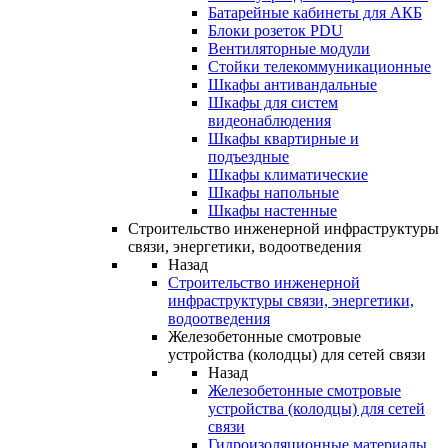
Батарейные кабинеты для АКБ
Блоки розеток PDU
Вентиляторные модули
Стойки телекоммуникационные
Шкафы антивандальные
Шкафы для систем
видеонаблюдения
Шкафы квартирные и
подъездные
Шкафы климатические
Шкафы напольные
Шкафы настенные
Строительство инженерной инфраструктуры
связи, энергетики, водоотведения
Назад
Строительство инженерной
инфраструктуры связи, энергетики,
водоотведения
Железобетонные смотровые
устройства (колодцы) для сетей связи
Назад
Железобетонные смотровые
устройства (колодцы) для сетей
связи
Гидроизоляционные материалы