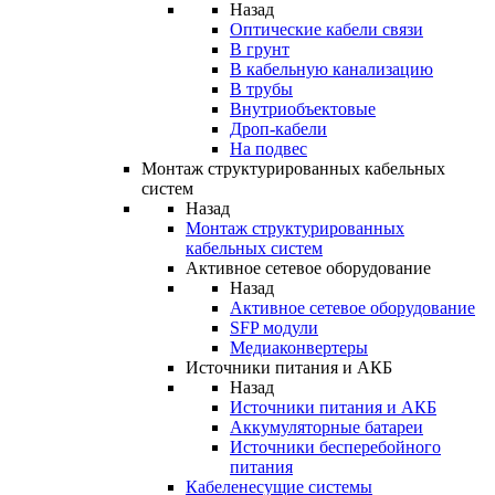
Назад
Оптические кабели связи
В грунт
В кабельную канализацию
В трубы
Внутриобъектовые
Дроп-кабели
На подвес
Монтаж структурированных кабельных
систем
Назад
Монтаж структурированных
кабельных систем
Активное сетевое оборудование
Назад
Активное сетевое оборудование
SFP модули
Медиаконвертеры
Источники питания и АКБ
Назад
Источники питания и АКБ
Аккумуляторные батареи
Источники бесперебойного
питания
Кабеленесущие системы