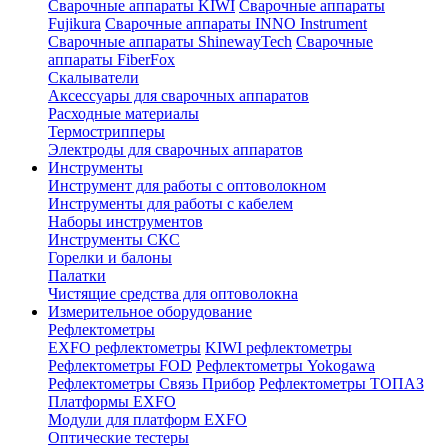
Сварочные аппараты KIWI
Сварочные аппараты
Fujikura
Сварочные аппараты INNO Instrument
Сварочные аппараты ShinewayTech
Cварочные
аппараты FiberFox
Скалыватели
Аксессуары для сварочных аппаратов
Расходные материалы
Термострипперы
Электроды для сварочных аппаратов
Инструменты
Инструмент для работы с оптоволокном
Инструменты для работы с кабелем
Наборы инструментов
Инструменты СКС
Горелки и балоны
Палатки
Чистящие средства для оптоволокна
Измерительное оборудование
Рефлектометры
EXFO рефлектометры
KIWI рефлектометры
Рефлектометры FOD
Рефлектометры Yokogawa
Рефлектометры Связь Прибор
Рефлектометры ТОПАЗ
Платформы EXFO
Модули для платформ EXFO
Оптические тестеры