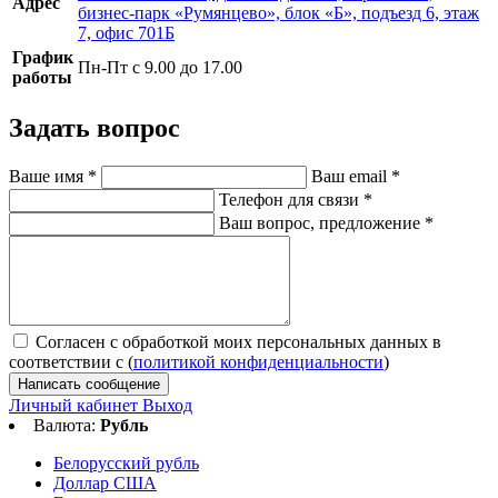
Адрес
бизнес-парк «Румянцево», блок «Б», подъезд 6, этаж
7, офис 701Б
График
Пн-Пт с 9.00 до 17.00
работы
Задать вопрос
Ваше имя
*
Ваш email
*
Телефон для связи
*
Ваш вопрос, предложение
*
Согласен с обработкой моих персональных данных в
соответствии с (
политикой конфиденциальности
)
Написать сообщение
Личный кабинет
Выход
Валюта:
Рубль
Белорусский рубль
Доллар США