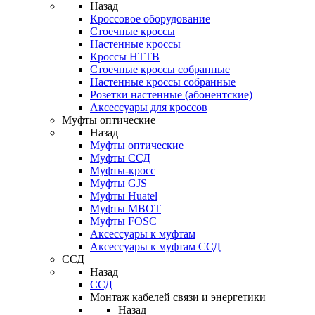
Назад
Кроссовое оборудование
Стоечные кроссы
Настенные кроссы
Кроссы HTTB
Стоечные кроссы собранные
Настенные кроссы собранные
Розетки настенные (абонентские)
Аксессуары для кроссов
Муфты оптические
Назад
Муфты оптические
Муфты ССД
Муфты-кросс
Муфты GJS
Муфты Huatel
Муфты МВОТ
Муфты FOSC
Аксессуары к муфтам
Аксессуары к муфтам ССД
ССД
Назад
ССД
Монтаж кабелей связи и энергетики
Назад