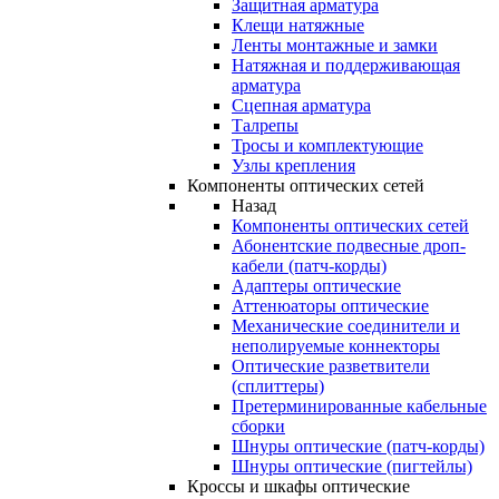
Защитная арматура
Клещи натяжные
Ленты монтажные и замки
Натяжная и поддерживающая
арматура
Сцепная арматура
Талрепы
Тросы и комплектующие
Узлы крепления
Компоненты оптических сетей
Назад
Компоненты оптических сетей
Абонентские подвесные дроп-
кабели (патч-корды)
Адаптеры оптические
Аттенюаторы оптические
Механические соединители и
неполируемые коннекторы
Оптические разветвители
(сплиттеры)
Претерминированные кабельные
сборки
Шнуры оптические (патч-корды)
Шнуры оптические (пигтейлы)
Кроссы и шкафы оптические