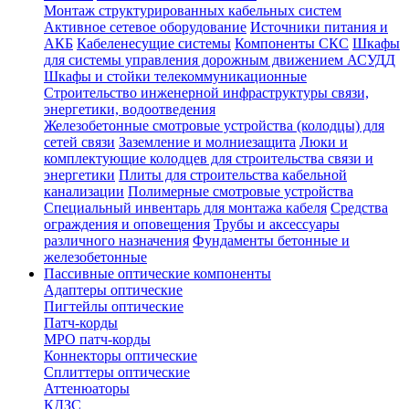
Монтаж структурированных кабельных систем
Активное сетевое оборудование
Источники питания и
АКБ
Кабеленесущие системы
Компоненты СКС
Шкафы
для системы управления дорожным движением АСУДД
Шкафы и стойки телекоммуникационные
Строительство инженерной инфраструктуры связи,
энергетики, водоотведения
Железобетонные смотровые устройства (колодцы) для
сетей связи
Заземление и молниезащита
Люки и
комплектующие колодцев для строительства связи и
энергетики
Плиты для строительства кабельной
канализации
Полимерные смотровые устройства
Специальный инвентарь для монтажа кабеля
Средства
ограждения и оповещения
Трубы и аксессуары
различного назначения
Фундаменты бетонные и
железобетонные
Пассивные оптические компоненты
Адаптеры оптические
Пигтейлы оптические
Патч-корды
MPO патч-корды
Коннекторы оптические
Сплиттеры оптические
Аттенюаторы
КДЗС