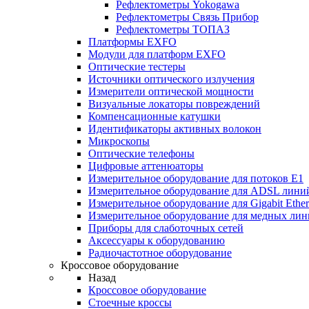
Рефлектометры Yokogawa
Рефлектометры Связь Прибор
Рефлектометры ТОПАЗ
Платформы EXFO
Модули для платформ EXFO
Оптические тестеры
Источники оптического излучения
Измерители оптической мощности
Визуальные локаторы повреждений
Компенсационные катушки
Идентификаторы активных волокон
Микроскопы
Оптические телефоны
Цифровые аттенюаторы
Измерительное оборудование для потоков Е1
Измерительное оборудование для ADSL лини
Измерительное оборудование для Gigabit Ether
Измерительное оборудование для медных ли
Приборы для слаботочных сетей
Аксессуары к оборудованию
Радиочастотное оборудование
Кроссовое оборудование
Назад
Кроссовое оборудование
Стоечные кроссы