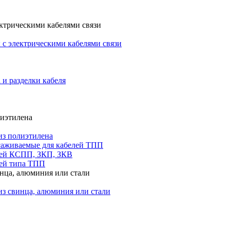
ктрическими кабелями связи
с электрическими кабелями связи
 и разделки кабеля
лиэтилена
из полиэтилена
саживаемые для кабелей ТПП
лей КСПП, ЗКП, ЗКВ
ей типа ТПП
инца, алюминия или стали
из свинца, алюминия или стали