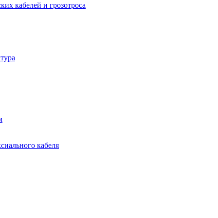
ких кабелей и грозотроса
тура
м
ксиального кабеля