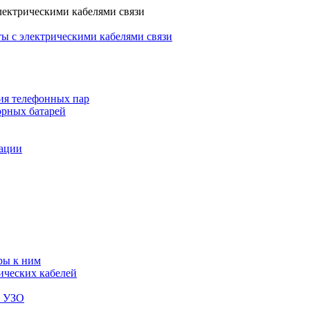
лектрическими кабелями связи
ы с электрическими кабелями связи
ия телефонных пар
орных батарей
зации
ры к ним
ических кабелей
я УЗО