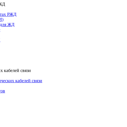
РЖД
ктах РЖД
И)
 для ЖД
е
Д
х кабелей связи
ческих кабелей связи
тов