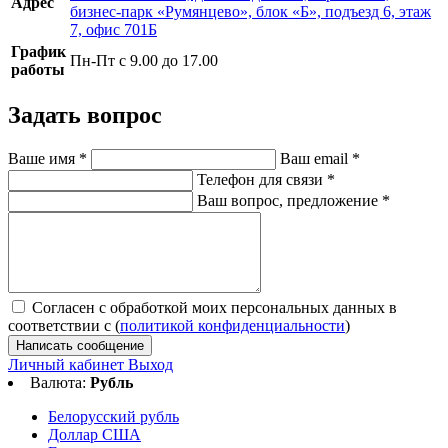
Адрес
бизнес-парк «Румянцево», блок «Б», подъезд 6, этаж
7, офис 701Б
График
Пн-Пт с 9.00 до 17.00
работы
Задать вопрос
Ваше имя
*
Ваш email
*
Телефон для связи
*
Ваш вопрос, предложение
*
Согласен с обработкой моих персональных данных в
соответствии с (
политикой конфиденциальности
)
Написать сообщение
Личный кабинет
Выход
Валюта:
Рубль
Белорусский рубль
Доллар США