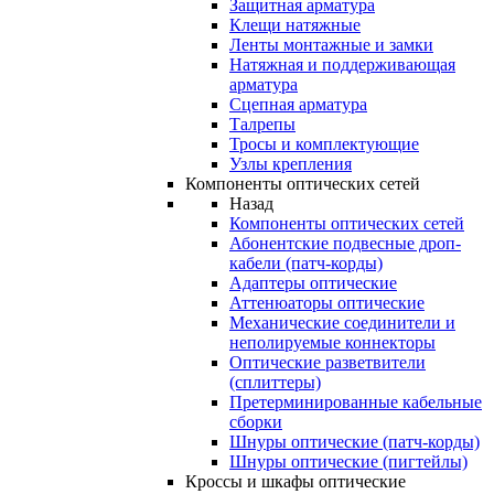
Защитная арматура
Клещи натяжные
Ленты монтажные и замки
Натяжная и поддерживающая
арматура
Сцепная арматура
Талрепы
Тросы и комплектующие
Узлы крепления
Компоненты оптических сетей
Назад
Компоненты оптических сетей
Абонентские подвесные дроп-
кабели (патч-корды)
Адаптеры оптические
Аттенюаторы оптические
Механические соединители и
неполируемые коннекторы
Оптические разветвители
(сплиттеры)
Претерминированные кабельные
сборки
Шнуры оптические (патч-корды)
Шнуры оптические (пигтейлы)
Кроссы и шкафы оптические