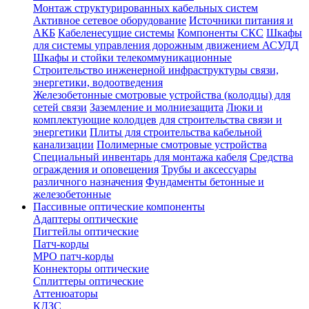
Монтаж структурированных кабельных систем
Активное сетевое оборудование
Источники питания и
АКБ
Кабеленесущие системы
Компоненты СКС
Шкафы
для системы управления дорожным движением АСУДД
Шкафы и стойки телекоммуникационные
Строительство инженерной инфраструктуры связи,
энергетики, водоотведения
Железобетонные смотровые устройства (колодцы) для
сетей связи
Заземление и молниезащита
Люки и
комплектующие колодцев для строительства связи и
энергетики
Плиты для строительства кабельной
канализации
Полимерные смотровые устройства
Специальный инвентарь для монтажа кабеля
Средства
ограждения и оповещения
Трубы и аксессуары
различного назначения
Фундаменты бетонные и
железобетонные
Пассивные оптические компоненты
Адаптеры оптические
Пигтейлы оптические
Патч-корды
MPO патч-корды
Коннекторы оптические
Сплиттеры оптические
Аттенюаторы
КДЗС