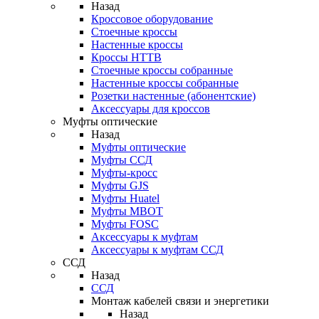
Назад
Кроссовое оборудование
Стоечные кроссы
Настенные кроссы
Кроссы HTTB
Стоечные кроссы собранные
Настенные кроссы собранные
Розетки настенные (абонентские)
Аксессуары для кроссов
Муфты оптические
Назад
Муфты оптические
Муфты ССД
Муфты-кросс
Муфты GJS
Муфты Huatel
Муфты МВОТ
Муфты FOSC
Аксессуары к муфтам
Аксессуары к муфтам ССД
ССД
Назад
ССД
Монтаж кабелей связи и энергетики
Назад