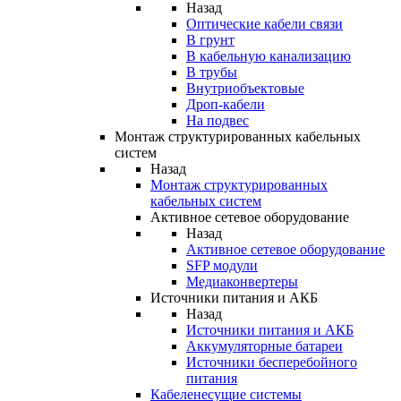
Назад
Оптические кабели связи
В грунт
В кабельную канализацию
В трубы
Внутриобъектовые
Дроп-кабели
На подвес
Монтаж структурированных кабельных
систем
Назад
Монтаж структурированных
кабельных систем
Активное сетевое оборудование
Назад
Активное сетевое оборудование
SFP модули
Медиаконвертеры
Источники питания и АКБ
Назад
Источники питания и АКБ
Аккумуляторные батареи
Источники бесперебойного
питания
Кабеленесущие системы