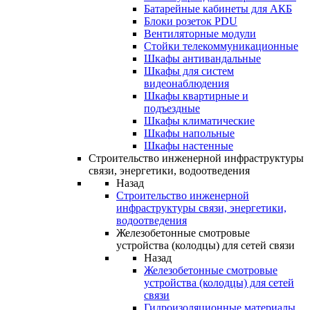
Батарейные кабинеты для АКБ
Блоки розеток PDU
Вентиляторные модули
Стойки телекоммуникационные
Шкафы антивандальные
Шкафы для систем
видеонаблюдения
Шкафы квартирные и
подъездные
Шкафы климатические
Шкафы напольные
Шкафы настенные
Строительство инженерной инфраструктуры
связи, энергетики, водоотведения
Назад
Строительство инженерной
инфраструктуры связи, энергетики,
водоотведения
Железобетонные смотровые
устройства (колодцы) для сетей связи
Назад
Железобетонные смотровые
устройства (колодцы) для сетей
связи
Гидроизоляционные материалы