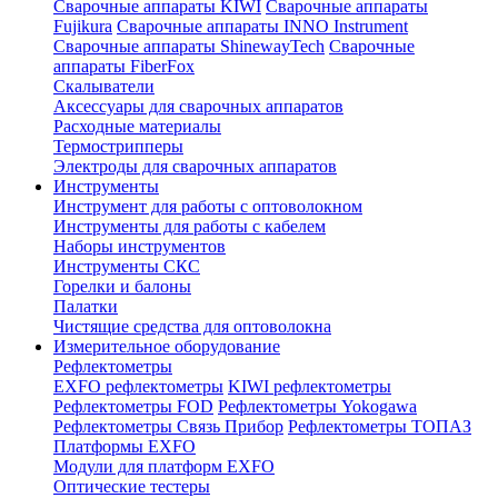
Сварочные аппараты KIWI
Сварочные аппараты
Fujikura
Сварочные аппараты INNO Instrument
Сварочные аппараты ShinewayTech
Cварочные
аппараты FiberFox
Скалыватели
Аксессуары для сварочных аппаратов
Расходные материалы
Термострипперы
Электроды для сварочных аппаратов
Инструменты
Инструмент для работы с оптоволокном
Инструменты для работы с кабелем
Наборы инструментов
Инструменты СКС
Горелки и балоны
Палатки
Чистящие средства для оптоволокна
Измерительное оборудование
Рефлектометры
EXFO рефлектометры
KIWI рефлектометры
Рефлектометры FOD
Рефлектометры Yokogawa
Рефлектометры Связь Прибор
Рефлектометры ТОПАЗ
Платформы EXFO
Модули для платформ EXFO
Оптические тестеры