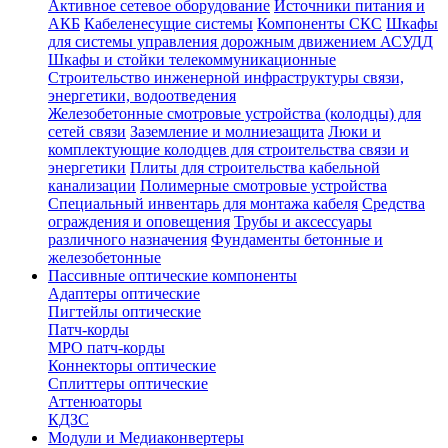
Активное сетевое оборудование
Источники питания и
АКБ
Кабеленесущие системы
Компоненты СКС
Шкафы
для системы управления дорожным движением АСУДД
Шкафы и стойки телекоммуникационные
Строительство инженерной инфраструктуры связи,
энергетики, водоотведения
Железобетонные смотровые устройства (колодцы) для
сетей связи
Заземление и молниезащита
Люки и
комплектующие колодцев для строительства связи и
энергетики
Плиты для строительства кабельной
канализации
Полимерные смотровые устройства
Специальный инвентарь для монтажа кабеля
Средства
ограждения и оповещения
Трубы и аксессуары
различного назначения
Фундаменты бетонные и
железобетонные
Пассивные оптические компоненты
Адаптеры оптические
Пигтейлы оптические
Патч-корды
MPO патч-корды
Коннекторы оптические
Сплиттеры оптические
Аттенюаторы
КДЗС
Модули и Медиаконвертеры