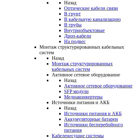
Назад
Оптические кабели связи
В грунт
В кабельную канализацию
В трубы
Внутриобъектовые
Дроп-кабели
На подвес
Монтаж структурированных кабельных
систем
Назад
Монтаж структурированных
кабельных систем
Активное сетевое оборудование
Назад
Активное сетевое оборудование
SFP модули
Медиаконвертеры
Источники питания и АКБ
Назад
Источники питания и АКБ
Аккумуляторные батареи
Источники бесперебойного
питания
Кабеленесущие системы