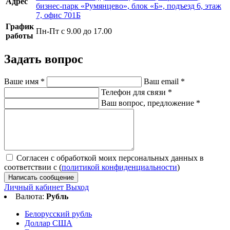
Адрес
бизнес-парк «Румянцево», блок «Б», подъезд 6, этаж
7, офис 701Б
График
Пн-Пт с 9.00 до 17.00
работы
Задать вопрос
Ваше имя
*
Ваш email
*
Телефон для связи
*
Ваш вопрос, предложение
*
Согласен с обработкой моих персональных данных в
соответствии с (
политикой конфиденциальности
)
Написать сообщение
Личный кабинет
Выход
Валюта:
Рубль
Белорусский рубль
Доллар США