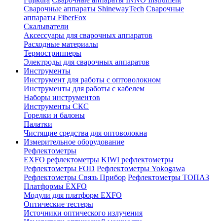
Сварочные аппараты ShinewayTech
Cварочные
аппараты FiberFox
Скалыватели
Аксессуары для сварочных аппаратов
Расходные материалы
Термострипперы
Электроды для сварочных аппаратов
Инструменты
Инструмент для работы с оптоволокном
Инструменты для работы с кабелем
Наборы инструментов
Инструменты СКС
Горелки и балоны
Палатки
Чистящие средства для оптоволокна
Измерительное оборудование
Рефлектометры
EXFO рефлектометры
KIWI рефлектометры
Рефлектометры FOD
Рефлектометры Yokogawa
Рефлектометры Связь Прибор
Рефлектометры ТОПАЗ
Платформы EXFO
Модули для платформ EXFO
Оптические тестеры
Источники оптического излучения