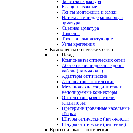
Защитная арматура
Клещи натяжные
Ленты монтажные и замки
Натяжная и поддерживающая
арматура
Сцепная арматура
Талрепы
Тросы и комплектующие
Узлы крепления
Компоненты оптических сетей
Назад
Компоненты оптических сетей
Абонентские подвесные дроп-
кабели (патч-корды)
Адаптеры оптические
Аттенюаторы оптические
Механические соединители и
неполируемые коннекторы
Оптические разветвители
(сплиттеры)
Претерминированные кабельные
сборки
Шнуры оптические (патч-корды)
Шнуры оптические (пигтейлы)
Кроссы и шкафы оптические