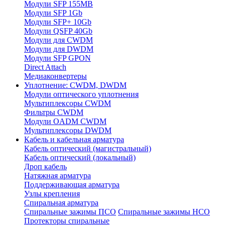
Модули SFP 155MB
Модули SFP 1Gb
Модули SFP+ 10Gb
Модули QSFP 40Gb
Модули для CWDM
Модули для DWDM
Модули SFP GPON
Direct Attach
Медиаконвертеры
Уплотнение: CWDM, DWDM
Модули оптического уплотнения
Мультиплексоры CWDM
Фильтры CWDM
Модули OADM CWDM
Мультиплексоры DWDM
Кабель и кабельная арматура
Кабель оптический (магистральный)
Кабель оптический (локальный)
Дроп кабель
Натяжная арматура
Поддерживающая арматура
Узлы крепления
Спиральная арматура
Спиральные зажимы ПСО
Спиральные зажимы НСО
Протекторы спиральные