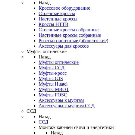
Назад
Кроссовое оборудование
Стоечные кроссы
Настенные кроссы
Кроссы HTTB
Стоечные кроссы собранные
Настенные кроссы собранные
Розетки настенные (абонентские)
Аксессуары для кроссов
Муфты оптические
Назад
Муфты оптические
Муфты ССД
Муфты-кросс
Муфты GJS
Муфты Huatel
Муфты МВОТ
Муфты FOSC
Аксессуары к муфтам
Аксессуары к муфтам ССД
ССД
Назад
ССД
Монтаж кабелей связи и энергетики
Назад