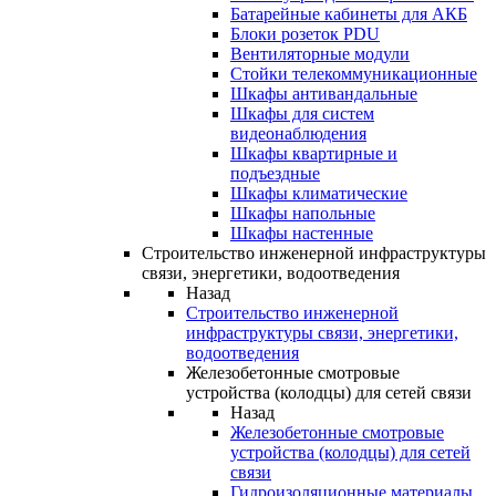
Батарейные кабинеты для АКБ
Блоки розеток PDU
Вентиляторные модули
Стойки телекоммуникационные
Шкафы антивандальные
Шкафы для систем
видеонаблюдения
Шкафы квартирные и
подъездные
Шкафы климатические
Шкафы напольные
Шкафы настенные
Строительство инженерной инфраструктуры
связи, энергетики, водоотведения
Назад
Строительство инженерной
инфраструктуры связи, энергетики,
водоотведения
Железобетонные смотровые
устройства (колодцы) для сетей связи
Назад
Железобетонные смотровые
устройства (колодцы) для сетей
связи
Гидроизоляционные материалы