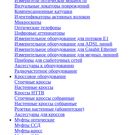
Измерители оптической мощности
Визуальные локаторы повреждений
Компенсационные катушки
Идентификаторы активных волокон
Микроскопы
Оптические телефоны
Цифровые аттенюаторы
Измерительное оборудование для потоков Е1
Измерительное оборудование для ADSL линий
Измерительное оборудование для Gigabit Ethernet
Измерительное оборудование для медных линиий
Приборы для слаботочных сетей
Аксессуары к оборудованию
Радиочастотное оборудование
Кроссовое оборудование
Стоечные кроссы
Настенные кроссы
Кроссы HTTB
Стоечные кроссы собранные
Настенные кроссы собранные
Розетки настенные (абонентские)
Аксессуары для кроссов
Муфты оптические
Муфты ССД
Муфты-кросс