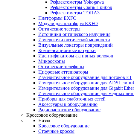
Рефлектометры Yokogawa
Рефлектометры Связь Прибор
Рефлектометры ТОПАЗ
Платформы EXFO
Модули для платформ EXFO
Оптические тестеры
Источники оптического излучения
Измерители оптической мощности
Визуальные локаторы повреждений
Компенсационные катушки
Идентификаторы активных волокон
Микроскопы
Оптические телефоны
Цифровые аттенюаторы
Измерительное оборудование для потоков Е1
Измерительное оборудование для ADSL лини
Измерительное оборудование для Gigabit Ether
Измерительное оборудование для медных ли
Приборы для слаботочных сетей
Аксессуары к оборудованию
Радиочастотное оборудование
Кроссовое оборудование
Назад
Кроссовое оборудование
Стоечные кроссы