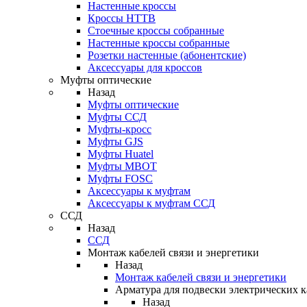
Настенные кроссы
Кроссы HTTB
Стоечные кроссы собранные
Настенные кроссы собранные
Розетки настенные (абонентские)
Аксессуары для кроссов
Муфты оптические
Назад
Муфты оптические
Муфты ССД
Муфты-кросс
Муфты GJS
Муфты Huatel
Муфты МВОТ
Муфты FOSC
Аксессуары к муфтам
Аксессуары к муфтам ССД
ССД
Назад
ССД
Монтаж кабелей связи и энергетики
Назад
Монтаж кабелей связи и энергетики
Арматура для подвески электрических к
Назад