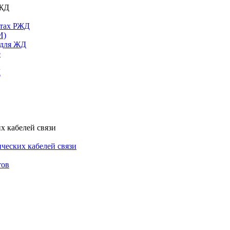
РЖД
ктах РЖД
И)
 для ЖД
е
Д
х кабелей связи
ческих кабелей связи
тов