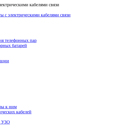
лектрическими кабелями связи
ы с электрическими кабелями связи
ия телефонных пар
орных батарей
зации
ры к ним
ических кабелей
я УЗО