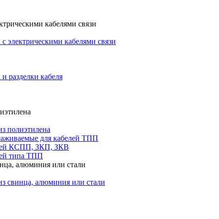
ктрическими кабелями связи
с электрическими кабелями связи
 и разделки кабеля
лиэтилена
из полиэтилена
саживаемые для кабелей ТПП
лей КСПП, ЗКП, ЗКВ
ей типа ТПП
инца, алюминия или стали
из свинца, алюминия или стали