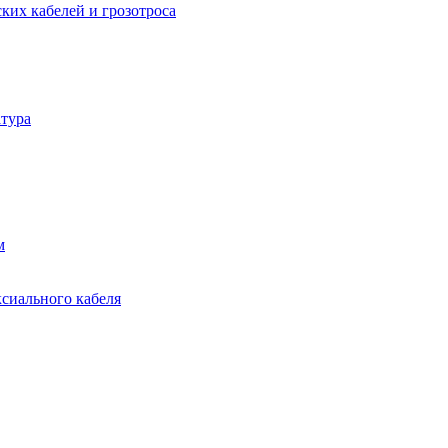
ких кабелей и грозотроса
тура
м
ксиального кабеля