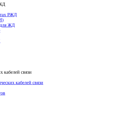
РЖД
ктах РЖД
И)
 для ЖД
е
Д
х кабелей связи
ческих кабелей связи
тов