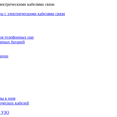
лектрическими кабелями связи
ы с электрическими кабелями связи
ия телефонных пар
орных батарей
зации
ры к ним
ических кабелей
я УЗО