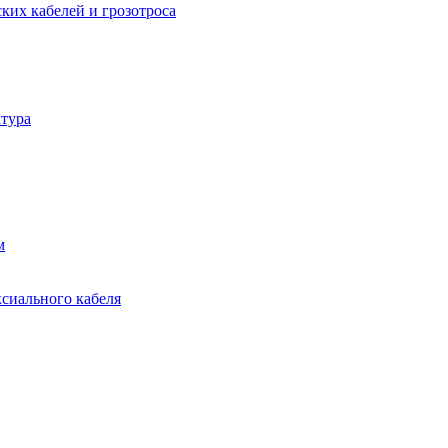
ких кабелей и грозотроса
тура
м
ксиального кабеля