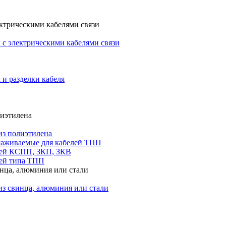
ктрическими кабелями связи
с электрическими кабелями связи
 и разделки кабеля
лиэтилена
из полиэтилена
саживаемые для кабелей ТПП
лей КСПП, ЗКП, ЗКВ
ей типа ТПП
инца, алюминия или стали
из свинца, алюминия или стали