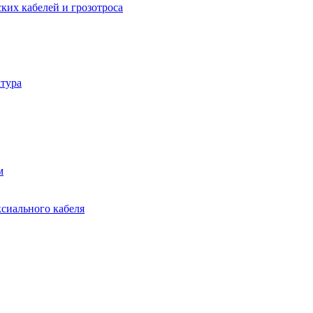
ких кабелей и грозотроса
тура
м
ксиального кабеля