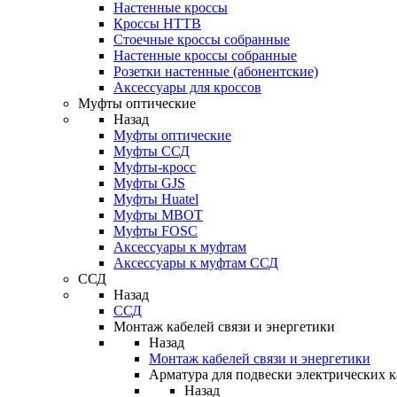
Настенные кроссы
Кроссы HTTB
Стоечные кроссы собранные
Настенные кроссы собранные
Розетки настенные (абонентские)
Аксессуары для кроссов
Муфты оптические
Назад
Муфты оптические
Муфты ССД
Муфты-кросс
Муфты GJS
Муфты Huatel
Муфты МВОТ
Муфты FOSC
Аксессуары к муфтам
Аксессуары к муфтам ССД
ССД
Назад
ССД
Монтаж кабелей связи и энергетики
Назад
Монтаж кабелей связи и энергетики
Арматура для подвески электрических к
Назад