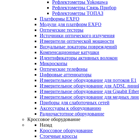
Рефлектометры Yokogawa
Рефлектометры Связь Прибор
Рефлектометры ТОПАЗ
Платформы EXFO
Модули для платформ EXFO
Оптические тестеры
Источники оптического излучения
Измерители оптической мощности
Визуальные локаторы повреждений
Компенсационные катушки
Идентификаторы активных волокон
Микроскопы
Оптические телефоны
Цифровые аттенюаторы
Измерительное оборудование для потоков Е1
Измерительное оборудование для ADSL лини
Измерительное оборудование для Gigabit Ether
Измерительное оборудование для медных ли
Приборы для слаботочных сетей
Аксессуары к оборудованию
Радиочастотное оборудование
Кроссовое оборудование
Назад
Кроссовое оборудование
Стоечные кроссы