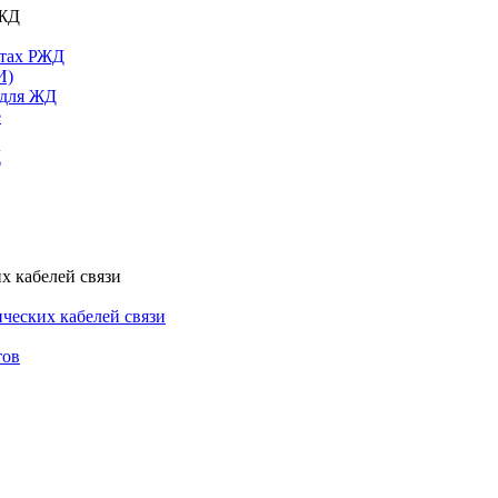
РЖД
ктах РЖД
И)
 для ЖД
е
Д
х кабелей связи
ческих кабелей связи
тов