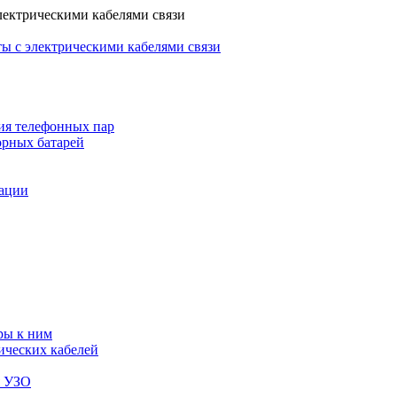
лектрическими кабелями связи
ы с электрическими кабелями связи
ия телефонных пар
орных батарей
зации
ры к ним
ических кабелей
я УЗО