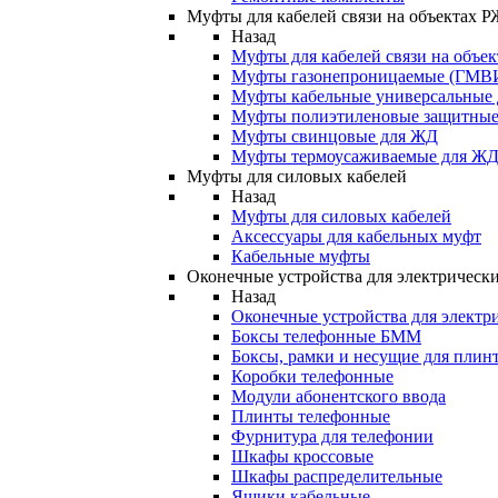
Муфты для кабелей связи на объектах 
Назад
Муфты для кабелей связи на объе
Муфты газонепроницаемые (ГМВ
Муфты кабельные универсальные
Муфты полиэтиленовые защитны
Муфты свинцовые для ЖД
Муфты термоусаживаемые для Ж
Муфты для силовых кабелей
Назад
Муфты для силовых кабелей
Аксессуары для кабельных муфт
Кабельные муфты
Оконечные устройства для электрически
Назад
Оконечные устройства для электри
Боксы телефонные БММ
Боксы, рамки и несущие для плин
Коробки телефонные
Модули абонентского ввода
Плинты телефонные
Фурнитура для телефонии
Шкафы кроссовые
Шкафы распределительные
Ящики кабельные