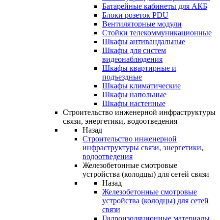
Батарейные кабинеты для АКБ
Блоки розеток PDU
Вентиляторные модули
Стойки телекоммуникационные
Шкафы антивандальные
Шкафы для систем
видеонаблюдения
Шкафы квартирные и
подъездные
Шкафы климатические
Шкафы напольные
Шкафы настенные
Строительство инженерной инфраструктуры
связи, энергетики, водоотведения
Назад
Строительство инженерной
инфраструктуры связи, энергетики,
водоотведения
Железобетонные смотровые
устройства (колодцы) для сетей связи
Назад
Железобетонные смотровые
устройства (колодцы) для сетей
связи
Гидроизоляционные материалы