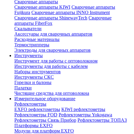
Сварочные аппараты
Сварочные аппараты KIWI
Сварочные аппараты
Fujikura
Сварочные аппараты INNO Instrument
Сварочные аппараты ShinewayTech
Cварочные
аппараты FiberFox
Скалыватели
Аксессуары для сварочных аппаратов
Расходные материалы
Термострипперы
Электроды для сварочных аппаратов
Инструменты
Инструмент для работы с оптоволокном
Инструменты для работы с кабелем
Наборы инструментов
Инструменты СКС
Горелки и балоны
Палатки
Чистящие средства для оптоволокна
Измерительное оборудование
Рефлектометры
EXFO рефлектометры
KIWI рефлектометры
Рефлектометры FOD
Рефлектометры Yokogawa
Рефлектометры Связь Прибор
Рефлектометры ТОПАЗ
Платформы EXFO
Модули для платформ EXFO