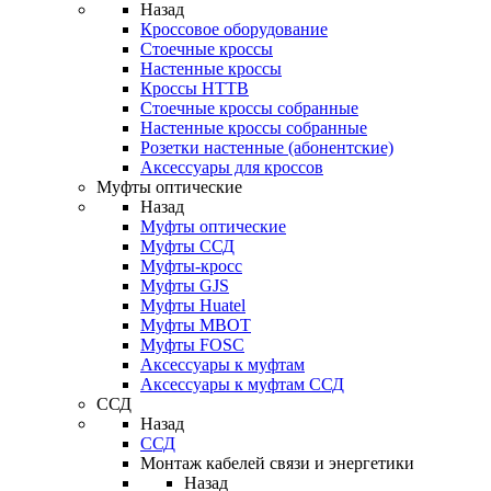
Назад
Кроссовое оборудование
Стоечные кроссы
Настенные кроссы
Кроссы HTTB
Стоечные кроссы собранные
Настенные кроссы собранные
Розетки настенные (абонентские)
Аксессуары для кроссов
Муфты оптические
Назад
Муфты оптические
Муфты ССД
Муфты-кросс
Муфты GJS
Муфты Huatel
Муфты МВОТ
Муфты FOSC
Аксессуары к муфтам
Аксессуары к муфтам ССД
ССД
Назад
ССД
Монтаж кабелей связи и энергетики
Назад