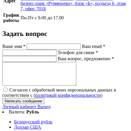
Адрес
бизнес-парк «Румянцево», блок «Б», подъезд 6, этаж
7, офис 701Б
График
Пн-Пт с 9.00 до 17.00
работы
Задать вопрос
Ваше имя
*
Ваш email
*
Телефон для связи
*
Ваш вопрос, предложение
*
Согласен с обработкой моих персональных данных в
соответствии с (
политикой конфиденциальности
)
Написать сообщение
Личный кабинет
Выход
Валюта:
Рубль
Белорусский рубль
Доллар США