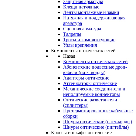
Защитная арматура
Клещи натяжные
Ленты монтажные и замки
Натяжная и поддерживающая
арматура
Сцепная арматура
Талрепы
Тросы и комплектующие
Узлы крепления
Компоненты оптических сетей
Назад
Компоненты оптических сетей
Абонентские подвесные дроп-
кабели (патч-корды)
Адаптеры оптические
Аттенюаторы оптические
Механические соединители и
неполируемые коннекторы
Оптические разветвители
(сплиттеры)
Претерминированные кабельные
сборки
Шнуры оптические (патч-корды)
Шнуры оптические (пигтейлы)
Кроссы и шкафы оптические