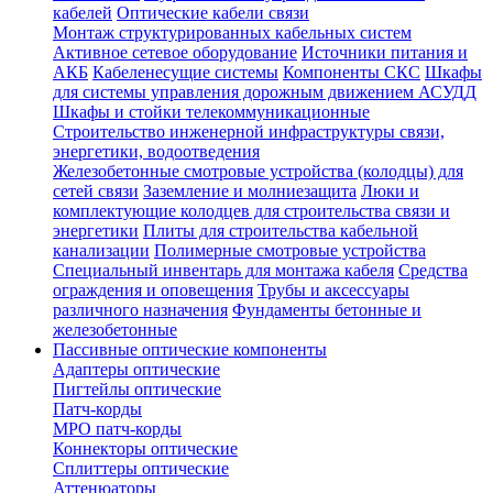
кабелей
Оптические кабели связи
Монтаж структурированных кабельных систем
Активное сетевое оборудование
Источники питания и
АКБ
Кабеленесущие системы
Компоненты СКС
Шкафы
для системы управления дорожным движением АСУДД
Шкафы и стойки телекоммуникационные
Строительство инженерной инфраструктуры связи,
энергетики, водоотведения
Железобетонные смотровые устройства (колодцы) для
сетей связи
Заземление и молниезащита
Люки и
комплектующие колодцев для строительства связи и
энергетики
Плиты для строительства кабельной
канализации
Полимерные смотровые устройства
Специальный инвентарь для монтажа кабеля
Средства
ограждения и оповещения
Трубы и аксессуары
различного назначения
Фундаменты бетонные и
железобетонные
Пассивные оптические компоненты
Адаптеры оптические
Пигтейлы оптические
Патч-корды
MPO патч-корды
Коннекторы оптические
Сплиттеры оптические
Аттенюаторы