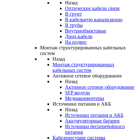
Назад
Оптические кабели связи
В грунт
В кабельную канализацию
В трубы
Внутриобъектовые
Дроп-кабели
На подвес
Монтаж структурированных кабельных
систем
Назад
Монтаж структурированных
кабельных систем
Активное сетевое оборудование
Назад
Активное сетевое оборудование
SFP модули
Медиаконвертеры
Источники питания и АКБ
Назад
Источники питания и АКБ
Аккумуляторные батареи
Источники бесперебойного
питания
Кабеленесущие системы