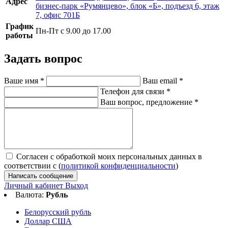
Адрес
бизнес-парк «Румянцево», блок «Б», подъезд 6, этаж
7, офис 701Б
График
Пн-Пт с 9.00 до 17.00
работы
Задать вопрос
Ваше имя
*
Ваш email
*
Телефон для связи
*
Ваш вопрос, предложение
*
Согласен с обработкой моих персональных данных в
соответствии с (
политикой конфиденциальности
)
Написать сообщение
Личный кабинет
Выход
Валюта:
Рубль
Белорусский рубль
Доллар США