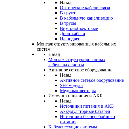
Назад
Оптические кабели связи
В грунт
В кабельную канализацию
В трубы
Внутриобъектовые
Дроп-кабели
На подвес
Монтаж структурированных кабельных
систем
Назад
Монтаж структурированных
кабельных систем
Активное сетевое оборудование
Назад
Активное сетевое оборудование
SFP модули
Медиаконвертеры
Источники питания и АКБ
Назад
Источники питания и АКБ
Аккумуляторные батареи
Источники бесперебойного
питания
Кабеленесущие системы