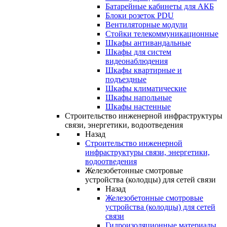
Батарейные кабинеты для АКБ
Блоки розеток PDU
Вентиляторные модули
Стойки телекоммуникационные
Шкафы антивандальные
Шкафы для систем
видеонаблюдения
Шкафы квартирные и
подъездные
Шкафы климатические
Шкафы напольные
Шкафы настенные
Строительство инженерной инфраструктуры
связи, энергетики, водоотведения
Назад
Строительство инженерной
инфраструктуры связи, энергетики,
водоотведения
Железобетонные смотровые
устройства (колодцы) для сетей связи
Назад
Железобетонные смотровые
устройства (колодцы) для сетей
связи
Гидроизоляционные материалы