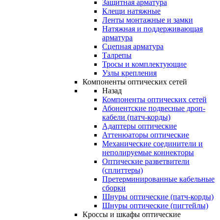
Защитная арматура
Клещи натяжные
Ленты монтажные и замки
Натяжная и поддерживающая
арматура
Сцепная арматура
Талрепы
Тросы и комплектующие
Узлы крепления
Компоненты оптических сетей
Назад
Компоненты оптических сетей
Абонентские подвесные дроп-
кабели (патч-корды)
Адаптеры оптические
Аттенюаторы оптические
Механические соединители и
неполируемые коннекторы
Оптические разветвители
(сплиттеры)
Претерминированные кабельные
сборки
Шнуры оптические (патч-корды)
Шнуры оптические (пигтейлы)
Кроссы и шкафы оптические