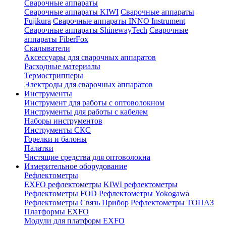
Сварочные аппараты
Сварочные аппараты KIWI
Сварочные аппараты
Fujikura
Сварочные аппараты INNO Instrument
Сварочные аппараты ShinewayTech
Cварочные
аппараты FiberFox
Скалыватели
Аксессуары для сварочных аппаратов
Расходные материалы
Термострипперы
Электроды для сварочных аппаратов
Инструменты
Инструмент для работы с оптоволокном
Инструменты для работы с кабелем
Наборы инструментов
Инструменты СКС
Горелки и балоны
Палатки
Чистящие средства для оптоволокна
Измерительное оборудование
Рефлектометры
EXFO рефлектометры
KIWI рефлектометры
Рефлектометры FOD
Рефлектометры Yokogawa
Рефлектометры Связь Прибор
Рефлектометры ТОПАЗ
Платформы EXFO
Модули для платформ EXFO