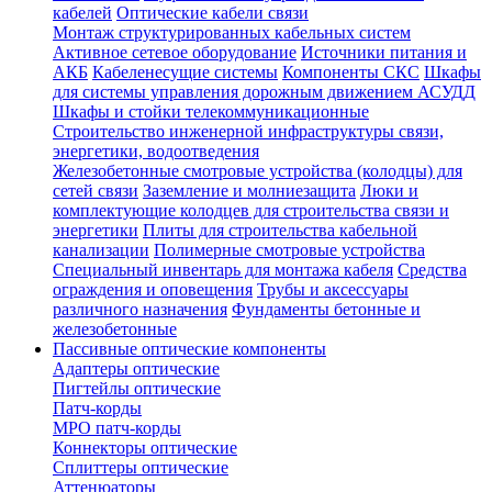
кабелей
Оптические кабели связи
Монтаж структурированных кабельных систем
Активное сетевое оборудование
Источники питания и
АКБ
Кабеленесущие системы
Компоненты СКС
Шкафы
для системы управления дорожным движением АСУДД
Шкафы и стойки телекоммуникационные
Строительство инженерной инфраструктуры связи,
энергетики, водоотведения
Железобетонные смотровые устройства (колодцы) для
сетей связи
Заземление и молниезащита
Люки и
комплектующие колодцев для строительства связи и
энергетики
Плиты для строительства кабельной
канализации
Полимерные смотровые устройства
Специальный инвентарь для монтажа кабеля
Средства
ограждения и оповещения
Трубы и аксессуары
различного назначения
Фундаменты бетонные и
железобетонные
Пассивные оптические компоненты
Адаптеры оптические
Пигтейлы оптические
Патч-корды
MPO патч-корды
Коннекторы оптические
Сплиттеры оптические
Аттенюаторы