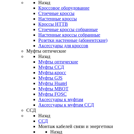
Назад
Кроссовое оборудование
Стоечные кроссы
Настенные кроссы
Кроссы HTTB
Стоечные кроссы собранные
Настенные кроссы собранные
Розетки настенные (абонентские)
Аксессуары для кроссов
Муфты оптические
Назад
Муфты оптические
Муфты ССД
Муфты-кросс
Муфты GJS
Муфты Huatel
Муфты МВОТ
Муфты FOSC
Аксессуары к муфтам
Аксессуары к муфтам ССД
ССД
Назад
ССД
Монтаж кабелей связи и энергетики
Назад