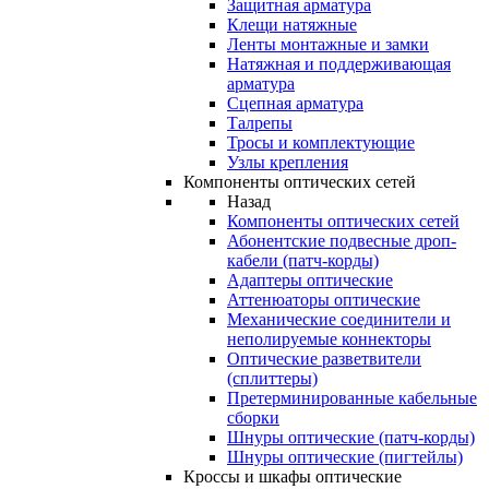
Защитная арматура
Клещи натяжные
Ленты монтажные и замки
Натяжная и поддерживающая
арматура
Сцепная арматура
Талрепы
Тросы и комплектующие
Узлы крепления
Компоненты оптических сетей
Назад
Компоненты оптических сетей
Абонентские подвесные дроп-
кабели (патч-корды)
Адаптеры оптические
Аттенюаторы оптические
Механические соединители и
неполируемые коннекторы
Оптические разветвители
(сплиттеры)
Претерминированные кабельные
сборки
Шнуры оптические (патч-корды)
Шнуры оптические (пигтейлы)
Кроссы и шкафы оптические