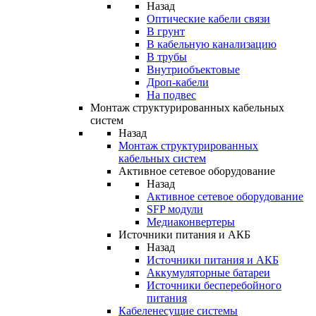
Назад
Оптические кабели связи
В грунт
В кабельную канализацию
В трубы
Внутриобъектовые
Дроп-кабели
На подвес
Монтаж структурированных кабельных
систем
Назад
Монтаж структурированных
кабельных систем
Активное сетевое оборудование
Назад
Активное сетевое оборудование
SFP модули
Медиаконвертеры
Источники питания и АКБ
Назад
Источники питания и АКБ
Аккумуляторные батареи
Источники бесперебойного
питания
Кабеленесущие системы