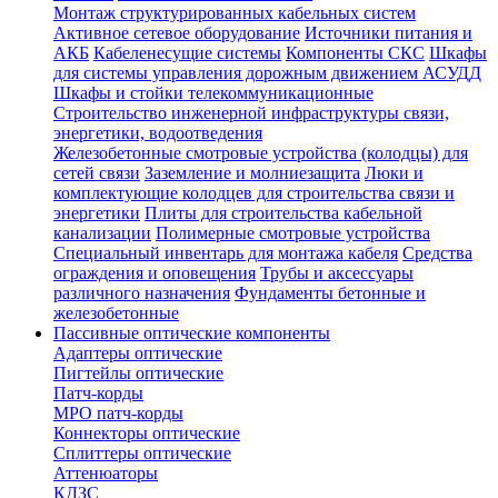
Монтаж структурированных кабельных систем
Активное сетевое оборудование
Источники питания и
АКБ
Кабеленесущие системы
Компоненты СКС
Шкафы
для системы управления дорожным движением АСУДД
Шкафы и стойки телекоммуникационные
Строительство инженерной инфраструктуры связи,
энергетики, водоотведения
Железобетонные смотровые устройства (колодцы) для
сетей связи
Заземление и молниезащита
Люки и
комплектующие колодцев для строительства связи и
энергетики
Плиты для строительства кабельной
канализации
Полимерные смотровые устройства
Специальный инвентарь для монтажа кабеля
Средства
ограждения и оповещения
Трубы и аксессуары
различного назначения
Фундаменты бетонные и
железобетонные
Пассивные оптические компоненты
Адаптеры оптические
Пигтейлы оптические
Патч-корды
MPO патч-корды
Коннекторы оптические
Сплиттеры оптические
Аттенюаторы
КДЗС