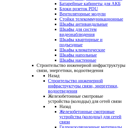
Батарейные кабинеты для АКБ
Блоки розеток PDU
Вентиляторные модули
Стойки телекоммуникационные
Шкафы антивандальные
Шкафы для систем
видеонаблюдения
Шкафы квартирные и
подъездные
Шкафы климатические
Шкафы напольные
Шкафы настенные
Строительство инженерной инфраструктуры
связи, энергетики, водоотведения
Назад
Строительство инженерной
инфраструктуры связи, энергетики,
водоотведения
Железобетонные смотровые
устройства (колодцы) для сетей связи
Назад
Железобетонные смотровые
устройства (колодцы) для сетей
связи
Гидроизоляционные материалы