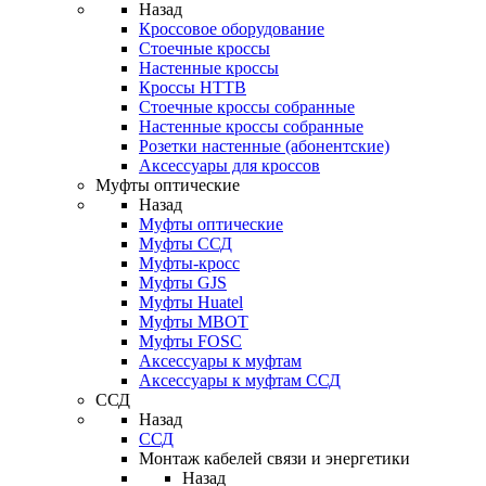
Назад
Кроссовое оборудование
Стоечные кроссы
Настенные кроссы
Кроссы HTTB
Стоечные кроссы собранные
Настенные кроссы собранные
Розетки настенные (абонентские)
Аксессуары для кроссов
Муфты оптические
Назад
Муфты оптические
Муфты ССД
Муфты-кросс
Муфты GJS
Муфты Huatel
Муфты МВОТ
Муфты FOSC
Аксессуары к муфтам
Аксессуары к муфтам ССД
ССД
Назад
ССД
Монтаж кабелей связи и энергетики
Назад