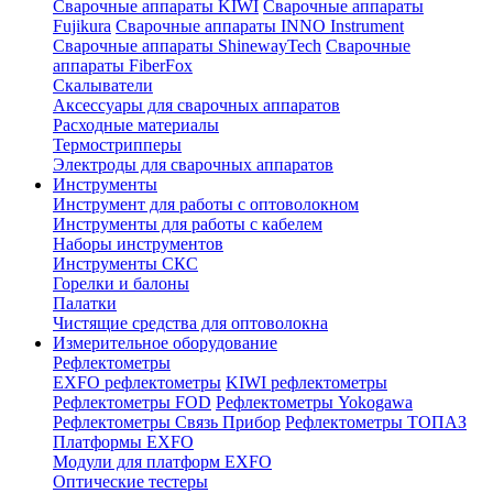
Сварочные аппараты KIWI
Сварочные аппараты
Fujikura
Сварочные аппараты INNO Instrument
Сварочные аппараты ShinewayTech
Cварочные
аппараты FiberFox
Скалыватели
Аксессуары для сварочных аппаратов
Расходные материалы
Термострипперы
Электроды для сварочных аппаратов
Инструменты
Инструмент для работы с оптоволокном
Инструменты для работы с кабелем
Наборы инструментов
Инструменты СКС
Горелки и балоны
Палатки
Чистящие средства для оптоволокна
Измерительное оборудование
Рефлектометры
EXFO рефлектометры
KIWI рефлектометры
Рефлектометры FOD
Рефлектометры Yokogawa
Рефлектометры Связь Прибор
Рефлектометры ТОПАЗ
Платформы EXFO
Модули для платформ EXFO
Оптические тестеры