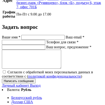
Адрес
бизнес-парк «Румянцево», блок «Б», подъезд 6, этаж
7, офис 701Б
График
Пн-Пт с 9.00 до 17.00
работы
Задать вопрос
Ваше имя
*
Ваш email
*
Телефон для связи
*
Ваш вопрос, предложение
*
Согласен с обработкой моих персональных данных в
соответствии с (
политикой конфиденциальности
)
Написать сообщение
Личный кабинет
Выход
Валюта:
Рубль
Белорусский рубль
Доллар США