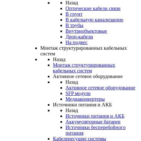
Назад
Оптические кабели связи
В грунт
В кабельную канализацию
В трубы
Внутриобъектовые
Дроп-кабели
На подвес
Монтаж структурированных кабельных
систем
Назад
Монтаж структурированных
кабельных систем
Активное сетевое оборудование
Назад
Активное сетевое оборудование
SFP модули
Медиаконвертеры
Источники питания и АКБ
Назад
Источники питания и АКБ
Аккумуляторные батареи
Источники бесперебойного
питания
Кабеленесущие системы