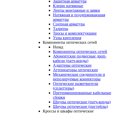
Защитная арматура
Клещи натяжные
Ленты монтажные и замки
Натяжная и поддерживающая
арматура
Сцепная арматура
Талрепы
Тросы и комплектующие
Узлы крепления
Компоненты оптических сетей
Назад
Компоненты оптических сетей
Абонентские подвесные дроп-
кабели (патч-корды)
Адаптеры оптические
Аттенюаторы оптические
Механические соединители и
неполируемые коннекторы
Оптические разветвители
(сплиттеры)
Претерминированные кабельные
сборки
Шнуры оптические (патч-корды)
Шнуры оптические (пигтейлы)
Кроссы и шкафы оптические