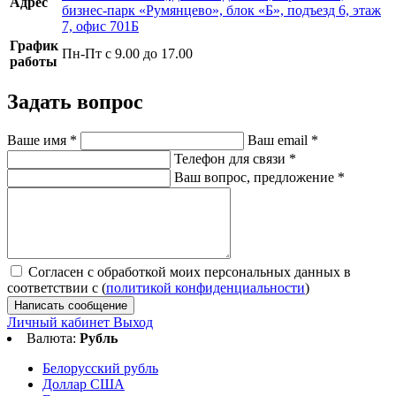
Адрес
бизнес-парк «Румянцево», блок «Б», подъезд 6, этаж
7, офис 701Б
График
Пн-Пт с 9.00 до 17.00
работы
Задать вопрос
Ваше имя
*
Ваш email
*
Телефон для связи
*
Ваш вопрос, предложение
*
Согласен с обработкой моих персональных данных в
соответствии с (
политикой конфиденциальности
)
Написать сообщение
Личный кабинет
Выход
Валюта:
Рубль
Белорусский рубль
Доллар США