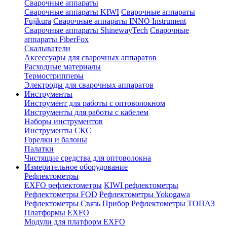
Сварочные аппараты
Сварочные аппараты KIWI
Сварочные аппараты
Fujikura
Сварочные аппараты INNO Instrument
Сварочные аппараты ShinewayTech
Cварочные
аппараты FiberFox
Скалыватели
Аксессуары для сварочных аппаратов
Расходные материалы
Термострипперы
Электроды для сварочных аппаратов
Инструменты
Инструмент для работы с оптоволокном
Инструменты для работы с кабелем
Наборы инструментов
Инструменты СКС
Горелки и балоны
Палатки
Чистящие средства для оптоволокна
Измерительное оборудование
Рефлектометры
EXFO рефлектометры
KIWI рефлектометры
Рефлектометры FOD
Рефлектометры Yokogawa
Рефлектометры Связь Прибор
Рефлектометры ТОПАЗ
Платформы EXFO
Модули для платформ EXFO