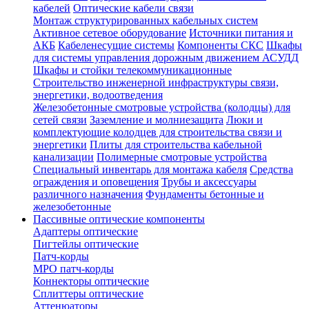
кабелей
Оптические кабели связи
Монтаж структурированных кабельных систем
Активное сетевое оборудование
Источники питания и
АКБ
Кабеленесущие системы
Компоненты СКС
Шкафы
для системы управления дорожным движением АСУДД
Шкафы и стойки телекоммуникационные
Строительство инженерной инфраструктуры связи,
энергетики, водоотведения
Железобетонные смотровые устройства (колодцы) для
сетей связи
Заземление и молниезащита
Люки и
комплектующие колодцев для строительства связи и
энергетики
Плиты для строительства кабельной
канализации
Полимерные смотровые устройства
Специальный инвентарь для монтажа кабеля
Средства
ограждения и оповещения
Трубы и аксессуары
различного назначения
Фундаменты бетонные и
железобетонные
Пассивные оптические компоненты
Адаптеры оптические
Пигтейлы оптические
Патч-корды
MPO патч-корды
Коннекторы оптические
Сплиттеры оптические
Аттенюаторы