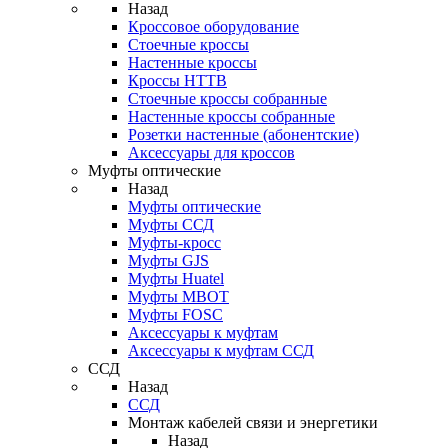
Назад
Кроссовое оборудование
Стоечные кроссы
Настенные кроссы
Кроссы HTTB
Стоечные кроссы собранные
Настенные кроссы собранные
Розетки настенные (абонентские)
Аксессуары для кроссов
Муфты оптические
Назад
Муфты оптические
Муфты ССД
Муфты-кросс
Муфты GJS
Муфты Huatel
Муфты МВОТ
Муфты FOSC
Аксессуары к муфтам
Аксессуары к муфтам ССД
ССД
Назад
ССД
Монтаж кабелей связи и энергетики
Назад