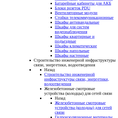
Батарейные кабинеты для АКБ
Блоки розеток PDU
Вентиляторные модули
Стойки телекоммуникационные
Шкафы антивандальные
Шкафы для систем
видеонаблюдения
Шкафы квартирные и
подъездные
Шкафы климатические
Шкафы напольные
Шкафы настенные
Строительство инженерной инфраструктуры
связи, энергетики, водоотведения
Назад
Строительство инженерной
инфраструктуры связи, энергетики,
водоотведения
Железобетонные смотровые
устройства (колодцы) для сетей связи
Назад
Железобетонные смотровые
устройства (колодцы) для сетей
связи
Гидроизоляционные материалы