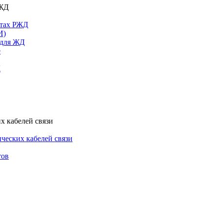
РЖД
ктах РЖД
И)
 для ЖД
е
Д
х кабелей связи
ческих кабелей связи
тов