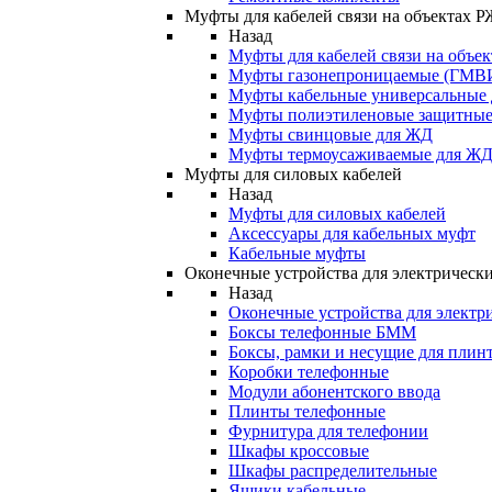
Муфты для кабелей связи на объектах 
Назад
Муфты для кабелей связи на объе
Муфты газонепроницаемые (ГМВ
Муфты кабельные универсальные
Муфты полиэтиленовые защитны
Муфты свинцовые для ЖД
Муфты термоусаживаемые для Ж
Муфты для силовых кабелей
Назад
Муфты для силовых кабелей
Аксессуары для кабельных муфт
Кабельные муфты
Оконечные устройства для электрически
Назад
Оконечные устройства для электри
Боксы телефонные БММ
Боксы, рамки и несущие для плин
Коробки телефонные
Модули абонентского ввода
Плинты телефонные
Фурнитура для телефонии
Шкафы кроссовые
Шкафы распределительные
Ящики кабельные