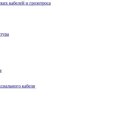
ких кабелей и грозотроса
тура
м
ксиального кабеля