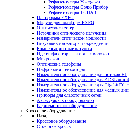
Рефлектометры Yokogawa
Рефлектометры Связь Прибор
Рефлектометры ТОПАЗ
Платформы EXFO
Модули для платформ EXFO
Оптические тестеры
Источники оптического излучения
Измерители оптической мощности
Визуальные локаторы повреждений
Компенсационные катушки
Идентификаторы активных волокон
Микроскопы
Оптические телефоны
Цифровые аттенюаторы
Измерительное оборудование для потоков Е1
Измерительное оборудование для ADSL лини
Измерительное оборудование для Gigabit Ether
Измерительное оборудование для медных ли
Приборы для слаботочных сетей
Аксессуары к оборудованию
Радиочастотное оборудование
Кроссовое оборудование
Назад
Кроссовое оборудование
Стоечные кроссы