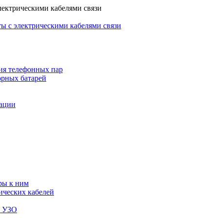
лектрическими кабелями связи
ы с электрическими кабелями связи
ия телефонных пар
орных батарей
зации
ры к ним
ических кабелей
я УЗО