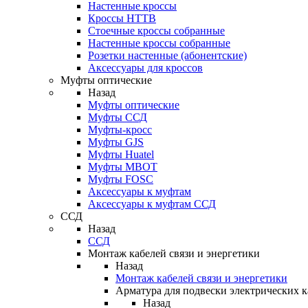
Настенные кроссы
Кроссы HTTB
Стоечные кроссы собранные
Настенные кроссы собранные
Розетки настенные (абонентские)
Аксессуары для кроссов
Муфты оптические
Назад
Муфты оптические
Муфты ССД
Муфты-кросс
Муфты GJS
Муфты Huatel
Муфты МВОТ
Муфты FOSC
Аксессуары к муфтам
Аксессуары к муфтам ССД
ССД
Назад
ССД
Монтаж кабелей связи и энергетики
Назад
Монтаж кабелей связи и энергетики
Арматура для подвески электрических к
Назад