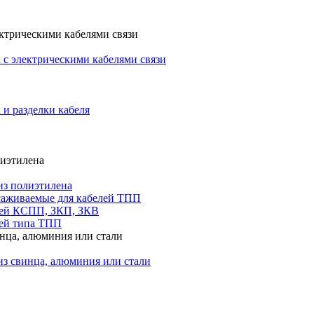
ктрическими кабелями связи
с электрическими кабелями связи
 и разделки кабеля
лиэтилена
из полиэтилена
саживаемые для кабелей ТПП
лей КСПП, ЗКП, ЗКВ
ей типа ТПП
инца, алюминия или стали
из свинца, алюминия или стали