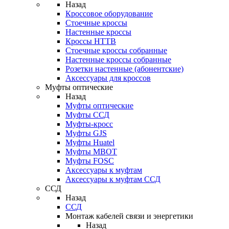
Назад
Кроссовое оборудование
Стоечные кроссы
Настенные кроссы
Кроссы HTTB
Стоечные кроссы собранные
Настенные кроссы собранные
Розетки настенные (абонентские)
Аксессуары для кроссов
Муфты оптические
Назад
Муфты оптические
Муфты ССД
Муфты-кросс
Муфты GJS
Муфты Huatel
Муфты МВОТ
Муфты FOSC
Аксессуары к муфтам
Аксессуары к муфтам ССД
ССД
Назад
ССД
Монтаж кабелей связи и энергетики
Назад