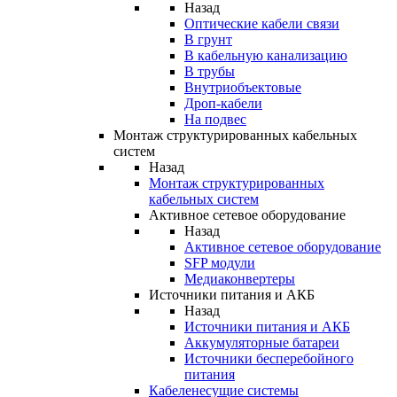
Назад
Оптические кабели связи
В грунт
В кабельную канализацию
В трубы
Внутриобъектовые
Дроп-кабели
На подвес
Монтаж структурированных кабельных
систем
Назад
Монтаж структурированных
кабельных систем
Активное сетевое оборудование
Назад
Активное сетевое оборудование
SFP модули
Медиаконвертеры
Источники питания и АКБ
Назад
Источники питания и АКБ
Аккумуляторные батареи
Источники бесперебойного
питания
Кабеленесущие системы