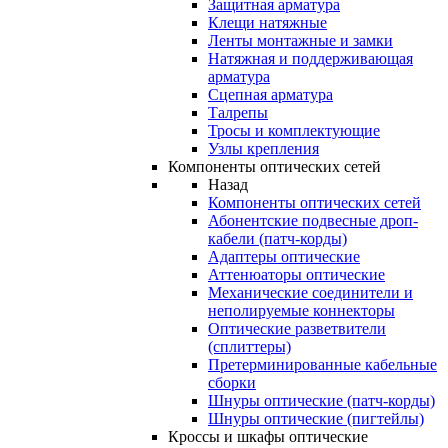
Защитная арматура
Клещи натяжные
Ленты монтажные и замки
Натяжная и поддерживающая
арматура
Сцепная арматура
Талрепы
Тросы и комплектующие
Узлы крепления
Компоненты оптических сетей
Назад
Компоненты оптических сетей
Абонентские подвесные дроп-
кабели (патч-корды)
Адаптеры оптические
Аттенюаторы оптические
Механические соединители и
неполируемые коннекторы
Оптические разветвители
(сплиттеры)
Претерминированные кабельные
сборки
Шнуры оптические (патч-корды)
Шнуры оптические (пигтейлы)
Кроссы и шкафы оптические