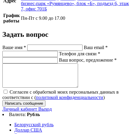
Адрес
бизнес-парк «Румянцево», блок «Б», подъезд 6, этаж
7, офис 701Б
График
Пн-Пт с 9.00 до 17.00
работы
Задать вопрос
Ваше имя
*
Ваш email
*
Телефон для связи
*
Ваш вопрос, предложение
*
Согласен с обработкой моих персональных данных в
соответствии с (
политикой конфиденциальности
)
Написать сообщение
Личный кабинет
Выход
Валюта:
Рубль
Белорусский рубль
Доллар США