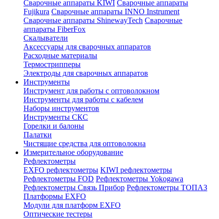
Сварочные аппараты KIWI
Сварочные аппараты
Fujikura
Сварочные аппараты INNO Instrument
Сварочные аппараты ShinewayTech
Cварочные
аппараты FiberFox
Скалыватели
Аксессуары для сварочных аппаратов
Расходные материалы
Термострипперы
Электроды для сварочных аппаратов
Инструменты
Инструмент для работы с оптоволокном
Инструменты для работы с кабелем
Наборы инструментов
Инструменты СКС
Горелки и балоны
Палатки
Чистящие средства для оптоволокна
Измерительное оборудование
Рефлектометры
EXFO рефлектометры
KIWI рефлектометры
Рефлектометры FOD
Рефлектометры Yokogawa
Рефлектометры Связь Прибор
Рефлектометры ТОПАЗ
Платформы EXFO
Модули для платформ EXFO
Оптические тестеры