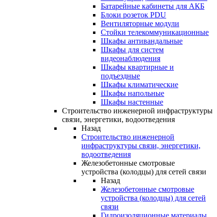
Батарейные кабинеты для АКБ
Блоки розеток PDU
Вентиляторные модули
Стойки телекоммуникационные
Шкафы антивандальные
Шкафы для систем
видеонаблюдения
Шкафы квартирные и
подъездные
Шкафы климатические
Шкафы напольные
Шкафы настенные
Строительство инженерной инфраструктуры
связи, энергетики, водоотведения
Назад
Строительство инженерной
инфраструктуры связи, энергетики,
водоотведения
Железобетонные смотровые
устройства (колодцы) для сетей связи
Назад
Железобетонные смотровые
устройства (колодцы) для сетей
связи
Гидроизоляционные материалы