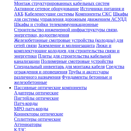
Монтаж структурированных кабельных систем
Активное сетевое оборудование
Источники питания и
АКБ
Кабеленесущие системы
Компоненты СКС
Шкафы
для системы управления дорожным движением АСУДД
Шкафы и стойки телекоммуникационные
Строительство инженерной инфраструктуры связи,
энергетики, водоотведения
Железобетонные смотровые устройства (колодцы) для
сетей связи
Заземление и молниезащита
Люки и
комплектующие колодцев для строительства связи и
энергетики
Плиты для строительства кабельной
канализации
Полимерные смотровые устройства
Специальный инвентарь для монтажа кабеля
Средства
ограждения и оповещения
Трубы и аксессуары
различного назначения
Фундаменты бетонные и
железобетонные
Пассивные оптические компоненты
Адаптеры оптические
Пигтейлы оптические
Патч-корды
MPO патч-корды
Коннекторы оптические
Сплиттеры оптические
Аттенюаторы
КДЗС