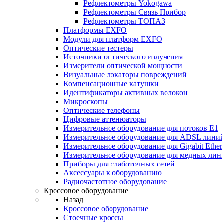
Рефлектометры Yokogawa
Рефлектометры Связь Прибор
Рефлектометры ТОПАЗ
Платформы EXFO
Модули для платформ EXFO
Оптические тестеры
Источники оптического излучения
Измерители оптической мощности
Визуальные локаторы повреждений
Компенсационные катушки
Идентификаторы активных волокон
Микроскопы
Оптические телефоны
Цифровые аттенюаторы
Измерительное оборудование для потоков Е1
Измерительное оборудование для ADSL лини
Измерительное оборудование для Gigabit Ether
Измерительное оборудование для медных ли
Приборы для слаботочных сетей
Аксессуары к оборудованию
Радиочастотное оборудование
Кроссовое оборудование
Назад
Кроссовое оборудование
Стоечные кроссы