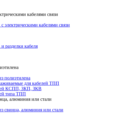
ктрическими кабелями связи
с электрическими кабелями связи
 и разделки кабеля
лиэтилена
из полиэтилена
саживаемые для кабелей ТПП
лей КСПП, ЗКП, ЗКВ
ей типа ТПП
инца, алюминия или стали
из свинца, алюминия или стали