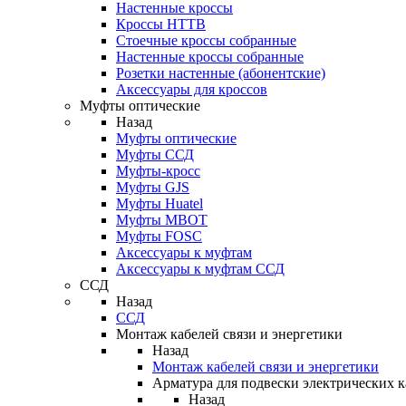
Настенные кроссы
Кроссы HTTB
Стоечные кроссы собранные
Настенные кроссы собранные
Розетки настенные (абонентские)
Аксессуары для кроссов
Муфты оптические
Назад
Муфты оптические
Муфты ССД
Муфты-кросс
Муфты GJS
Муфты Huatel
Муфты МВОТ
Муфты FOSC
Аксессуары к муфтам
Аксессуары к муфтам ССД
ССД
Назад
ССД
Монтаж кабелей связи и энергетики
Назад
Монтаж кабелей связи и энергетики
Арматура для подвески электрических к
Назад