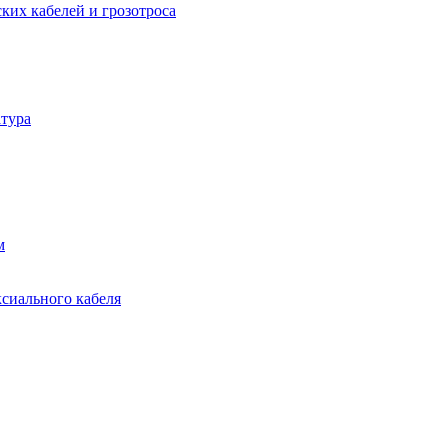
ких кабелей и грозотроса
тура
м
ксиального кабеля