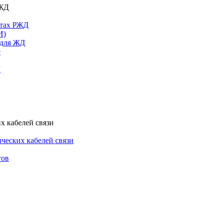
РЖД
ктах РЖД
И)
 для ЖД
е
Д
х кабелей связи
ческих кабелей связи
тов