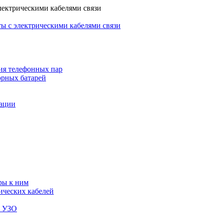
лектрическими кабелями связи
ы с электрическими кабелями связи
ия телефонных пар
орных батарей
зации
ры к ним
ических кабелей
я УЗО