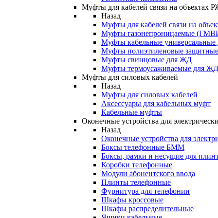
Муфты для кабелей связи на объектах 
Назад
Муфты для кабелей связи на объе
Муфты газонепроницаемые (ГМВ
Муфты кабельные универсальные
Муфты полиэтиленовые защитны
Муфты свинцовые для ЖД
Муфты термоусаживаемые для Ж
Муфты для силовых кабелей
Назад
Муфты для силовых кабелей
Аксессуары для кабельных муфт
Кабельные муфты
Оконечные устройства для электрически
Назад
Оконечные устройства для электри
Боксы телефонные БММ
Боксы, рамки и несущие для плин
Коробки телефонные
Модули абонентского ввода
Плинты телефонные
Фурнитура для телефонии
Шкафы кроссовые
Шкафы распределительные
Ящики кабельные