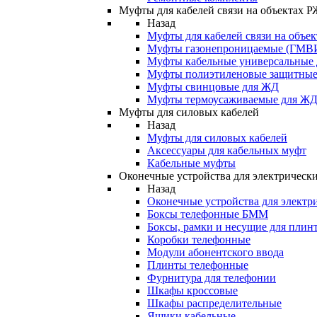
Муфты для кабелей связи на объектах 
Назад
Муфты для кабелей связи на объе
Муфты газонепроницаемые (ГМВ
Муфты кабельные универсальные
Муфты полиэтиленовые защитны
Муфты свинцовые для ЖД
Муфты термоусаживаемые для Ж
Муфты для силовых кабелей
Назад
Муфты для силовых кабелей
Аксессуары для кабельных муфт
Кабельные муфты
Оконечные устройства для электрически
Назад
Оконечные устройства для электри
Боксы телефонные БММ
Боксы, рамки и несущие для плин
Коробки телефонные
Модули абонентского ввода
Плинты телефонные
Фурнитура для телефонии
Шкафы кроссовые
Шкафы распределительные
Ящики кабельные