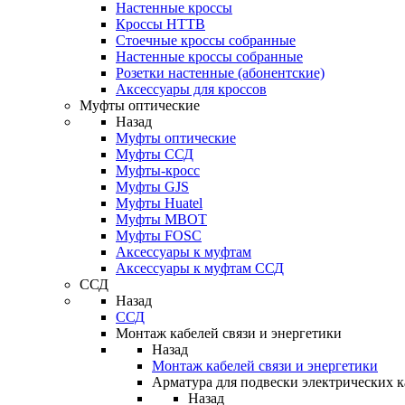
Настенные кроссы
Кроссы HTTB
Стоечные кроссы собранные
Настенные кроссы собранные
Розетки настенные (абонентские)
Аксессуары для кроссов
Муфты оптические
Назад
Муфты оптические
Муфты ССД
Муфты-кросс
Муфты GJS
Муфты Huatel
Муфты МВОТ
Муфты FOSC
Аксессуары к муфтам
Аксессуары к муфтам ССД
ССД
Назад
ССД
Монтаж кабелей связи и энергетики
Назад
Монтаж кабелей связи и энергетики
Арматура для подвески электрических к
Назад