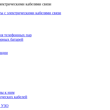
лектрическими кабелями связи
ы с электрическими кабелями связи
ия телефонных пар
орных батарей
зации
ры к ним
ических кабелей
я УЗО