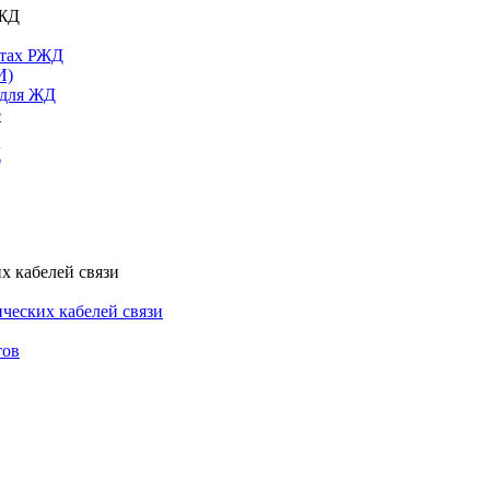
РЖД
ктах РЖД
И)
 для ЖД
е
Д
х кабелей связи
ческих кабелей связи
тов