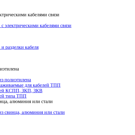
ктрическими кабелями связи
с электрическими кабелями связи
 и разделки кабеля
лиэтилена
из полиэтилена
саживаемые для кабелей ТПП
лей КСПП, ЗКП, ЗКВ
ей типа ТПП
инца, алюминия или стали
из свинца, алюминия или стали