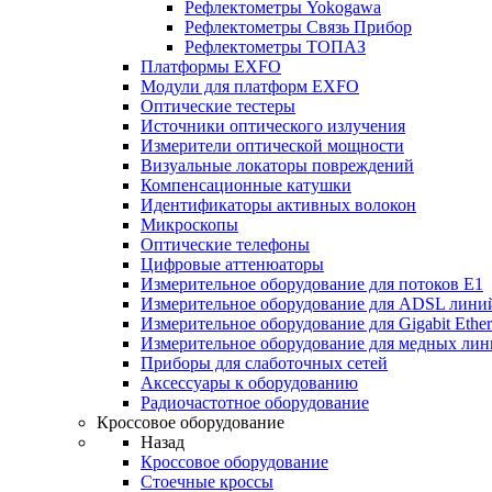
Рефлектометры Yokogawa
Рефлектометры Связь Прибор
Рефлектометры ТОПАЗ
Платформы EXFO
Модули для платформ EXFO
Оптические тестеры
Источники оптического излучения
Измерители оптической мощности
Визуальные локаторы повреждений
Компенсационные катушки
Идентификаторы активных волокон
Микроскопы
Оптические телефоны
Цифровые аттенюаторы
Измерительное оборудование для потоков Е1
Измерительное оборудование для ADSL лини
Измерительное оборудование для Gigabit Ether
Измерительное оборудование для медных ли
Приборы для слаботочных сетей
Аксессуары к оборудованию
Радиочастотное оборудование
Кроссовое оборудование
Назад
Кроссовое оборудование
Стоечные кроссы