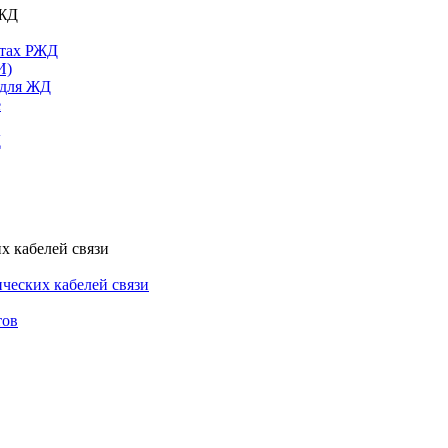
РЖД
ктах РЖД
И)
 для ЖД
е
Д
х кабелей связи
ческих кабелей связи
тов