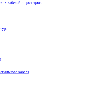
ких кабелей и грозотроса
тура
м
ксиального кабеля