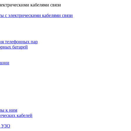
лектрическими кабелями связи
ы с электрическими кабелями связи
ия телефонных пар
орных батарей
зации
ры к ним
ических кабелей
я УЗО