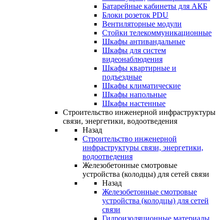
Батарейные кабинеты для АКБ
Блоки розеток PDU
Вентиляторные модули
Стойки телекоммуникационные
Шкафы антивандальные
Шкафы для систем
видеонаблюдения
Шкафы квартирные и
подъездные
Шкафы климатические
Шкафы напольные
Шкафы настенные
Строительство инженерной инфраструктуры
связи, энергетики, водоотведения
Назад
Строительство инженерной
инфраструктуры связи, энергетики,
водоотведения
Железобетонные смотровые
устройства (колодцы) для сетей связи
Назад
Железобетонные смотровые
устройства (колодцы) для сетей
связи
Гидроизоляционные материалы