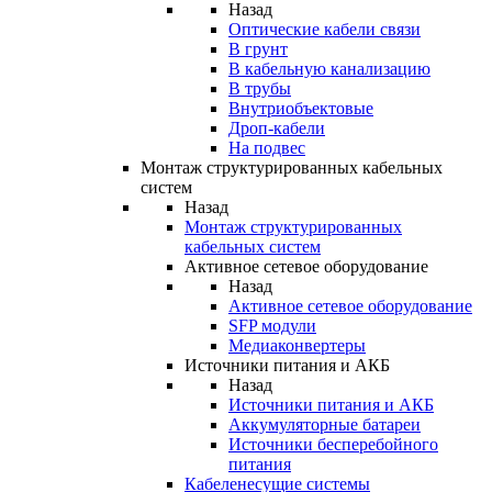
Назад
Оптические кабели связи
В грунт
В кабельную канализацию
В трубы
Внутриобъектовые
Дроп-кабели
На подвес
Монтаж структурированных кабельных
систем
Назад
Монтаж структурированных
кабельных систем
Активное сетевое оборудование
Назад
Активное сетевое оборудование
SFP модули
Медиаконвертеры
Источники питания и АКБ
Назад
Источники питания и АКБ
Аккумуляторные батареи
Источники бесперебойного
питания
Кабеленесущие системы