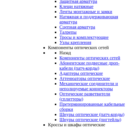
Защитная арматура
Клещи натяжные
Ленты монтажные и замки
Натяжная и поддерживающая
арматура
Сцепная арматура
Талрепы
Тросы и комплектующие
Узлы крепления
Компоненты оптических сетей
Назад
Компоненты оптических сетей
Абонентские подвесные дроп-
кабели (патч-корды)
Адаптеры оптические
Аттенюаторы оптические
Механические соединители и
неполируемые коннекторы
Оптические разветвители
(сплиттеры)
Претерминированные кабельные
сборки
Шнуры оптические (патч-корды)
Шнуры оптические (пигтейлы)
Кроссы и шкафы оптические