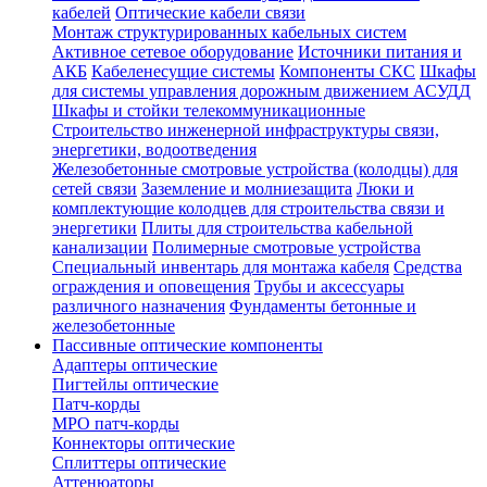
кабелей
Оптические кабели связи
Монтаж структурированных кабельных систем
Активное сетевое оборудование
Источники питания и
АКБ
Кабеленесущие системы
Компоненты СКС
Шкафы
для системы управления дорожным движением АСУДД
Шкафы и стойки телекоммуникационные
Строительство инженерной инфраструктуры связи,
энергетики, водоотведения
Железобетонные смотровые устройства (колодцы) для
сетей связи
Заземление и молниезащита
Люки и
комплектующие колодцев для строительства связи и
энергетики
Плиты для строительства кабельной
канализации
Полимерные смотровые устройства
Специальный инвентарь для монтажа кабеля
Средства
ограждения и оповещения
Трубы и аксессуары
различного назначения
Фундаменты бетонные и
железобетонные
Пассивные оптические компоненты
Адаптеры оптические
Пигтейлы оптические
Патч-корды
MPO патч-корды
Коннекторы оптические
Сплиттеры оптические
Аттенюаторы