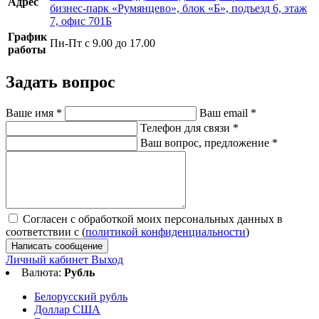
Адрес
бизнес-парк «Румянцево», блок «Б», подъезд 6, этаж
7, офис 701Б
График
Пн-Пт с 9.00 до 17.00
работы
Задать вопрос
Ваше имя
*
Ваш email
*
Телефон для связи
*
Ваш вопрос, предложение
*
Согласен с обработкой моих персональных данных в
соответствии с (
политикой конфиденциальности
)
Написать сообщение
Личный кабинет
Выход
Валюта:
Рубль
Белорусский рубль
Доллар США