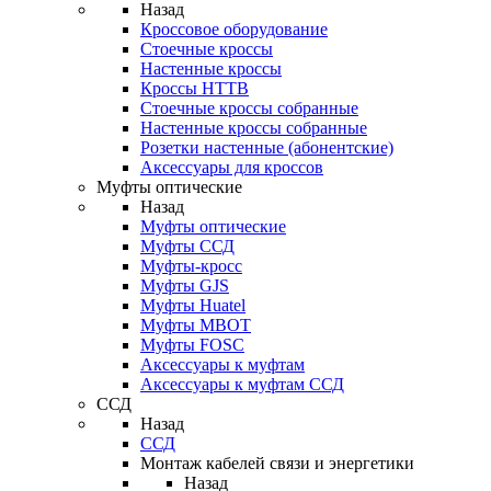
Назад
Кроссовое оборудование
Стоечные кроссы
Настенные кроссы
Кроссы HTTB
Стоечные кроссы собранные
Настенные кроссы собранные
Розетки настенные (абонентские)
Аксессуары для кроссов
Муфты оптические
Назад
Муфты оптические
Муфты ССД
Муфты-кросс
Муфты GJS
Муфты Huatel
Муфты МВОТ
Муфты FOSC
Аксессуары к муфтам
Аксессуары к муфтам ССД
ССД
Назад
ССД
Монтаж кабелей связи и энергетики
Назад