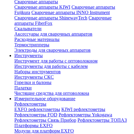
Сварочные аппараты
Сварочные аппараты KIWI
Сварочные аппараты
Fujikura
Сварочные аппараты INNO Instrument
Сварочные аппараты ShinewayTech
Cварочные
аппараты FiberFox
Скалыватели
Аксессуары для сварочных аппаратов
Расходные материалы
Термострипперы
Электроды для сварочных аппаратов
Инструменты
Инструмент для работы с оптоволокном
Инструменты для работы с кабелем
Наборы инструментов
Инструменты СКС
Горелки и балоны
Палатки
Чистящие средства для оптоволокна
Измерительное оборудование
Рефлектометры
EXFO рефлектометры
KIWI рефлектометры
Рефлектометры FOD
Рефлектометры Yokogawa
Рефлектометры Связь Прибор
Рефлектометры ТОПАЗ
Платформы EXFO
Модули для платформ EXFO