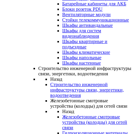
Батарейные кабинеты для АКБ
Блоки розеток PDU
Вентиляторные модули
Стойки телекоммуникационные
Шкафы антивандальные
Шкафы для систем
видеонаблюдения
Шкафы квартирные и
подъездные
Шкафы климатические
Шкафы напольные
Шкафы настенные
Строительство инженерной инфраструктуры
связи, энергетики, водоотведения
Назад
Строительство инженерной
инфраструктуры связи, энергетики,
водоотведения
Железобетонные смотровые
устройства (колодцы) для сетей связи
Назад
Железобетонные смотровые
устройства (колодцы) для сетей
связи
Гидроизоляционные материалы