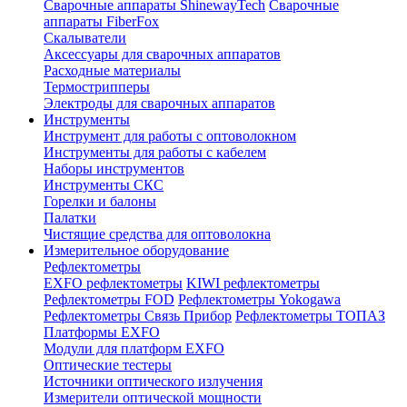
Сварочные аппараты ShinewayTech
Cварочные
аппараты FiberFox
Скалыватели
Аксессуары для сварочных аппаратов
Расходные материалы
Термострипперы
Электроды для сварочных аппаратов
Инструменты
Инструмент для работы с оптоволокном
Инструменты для работы с кабелем
Наборы инструментов
Инструменты СКС
Горелки и балоны
Палатки
Чистящие средства для оптоволокна
Измерительное оборудование
Рефлектометры
EXFO рефлектометры
KIWI рефлектометры
Рефлектометры FOD
Рефлектометры Yokogawa
Рефлектометры Связь Прибор
Рефлектометры ТОПАЗ
Платформы EXFO
Модули для платформ EXFO
Оптические тестеры
Источники оптического излучения
Измерители оптической мощности