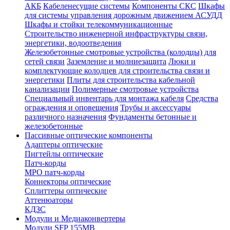
АКБ
Кабеленесущие системы
Компоненты СКС
Шкафы
для системы управления дорожным движением АСУДД
Шкафы и стойки телекоммуникационные
Строительство инженерной инфраструктуры связи,
энергетики, водоотведения
Железобетонные смотровые устройства (колодцы) для
сетей связи
Заземление и молниезащита
Люки и
комплектующие колодцев для строительства связи и
энергетики
Плиты для строительства кабельной
канализации
Полимерные смотровые устройства
Специальный инвентарь для монтажа кабеля
Средства
ограждения и оповещения
Трубы и аксессуары
различного назначения
Фундаменты бетонные и
железобетонные
Пассивные оптические компоненты
Адаптеры оптические
Пигтейлы оптические
Патч-корды
MPO патч-корды
Коннекторы оптические
Сплиттеры оптические
Аттенюаторы
КДЗС
Модули и Медиаконвертеры
Модули SFP 155MB