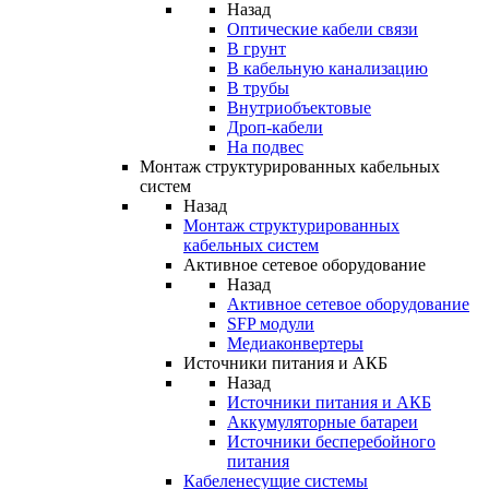
Назад
Оптические кабели связи
В грунт
В кабельную канализацию
В трубы
Внутриобъектовые
Дроп-кабели
На подвес
Монтаж структурированных кабельных
систем
Назад
Монтаж структурированных
кабельных систем
Активное сетевое оборудование
Назад
Активное сетевое оборудование
SFP модули
Медиаконвертеры
Источники питания и АКБ
Назад
Источники питания и АКБ
Аккумуляторные батареи
Источники бесперебойного
питания
Кабеленесущие системы