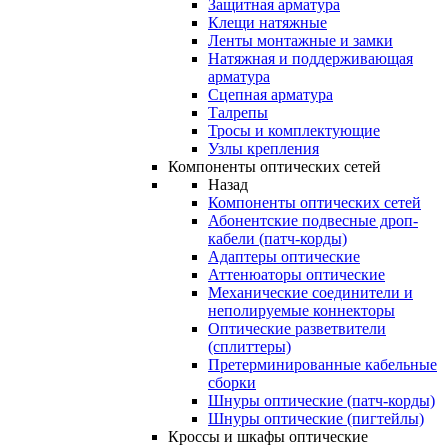
Защитная арматура
Клещи натяжные
Ленты монтажные и замки
Натяжная и поддерживающая
арматура
Сцепная арматура
Талрепы
Тросы и комплектующие
Узлы крепления
Компоненты оптических сетей
Назад
Компоненты оптических сетей
Абонентские подвесные дроп-
кабели (патч-корды)
Адаптеры оптические
Аттенюаторы оптические
Механические соединители и
неполируемые коннекторы
Оптические разветвители
(сплиттеры)
Претерминированные кабельные
сборки
Шнуры оптические (патч-корды)
Шнуры оптические (пигтейлы)
Кроссы и шкафы оптические