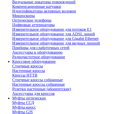
Визуальные локаторы повреждений
Компенсационные катушки
Идентификаторы активных волокон
Микроскопы
Оптические телефоны
Цифровые аттенюаторы
Измерительное оборудование для потоков Е1
Измерительное оборудование для ADSL линий
Измерительное оборудование для Gigabit Ethernet
Измерительное оборудование для медных линиий
Приборы для слаботочных сетей
Аксессуары к оборудованию
Радиочастотное оборудование
Кроссовое оборудование
Стоечные кроссы
Настенные кроссы
Кроссы HTTB
Стоечные кроссы собранные
Настенные кроссы собранные
Розетки настенные (абонентские)
Аксессуары для кроссов
Муфты оптические
Муфты ССД
Муфты-кросс
Муфты GJS