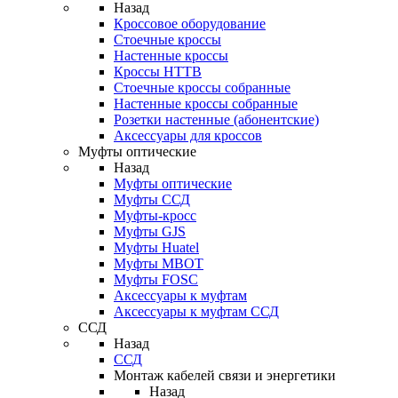
Назад
Кроссовое оборудование
Стоечные кроссы
Настенные кроссы
Кроссы HTTB
Стоечные кроссы собранные
Настенные кроссы собранные
Розетки настенные (абонентские)
Аксессуары для кроссов
Муфты оптические
Назад
Муфты оптические
Муфты ССД
Муфты-кросс
Муфты GJS
Муфты Huatel
Муфты МВОТ
Муфты FOSC
Аксессуары к муфтам
Аксессуары к муфтам ССД
ССД
Назад
ССД
Монтаж кабелей связи и энергетики
Назад