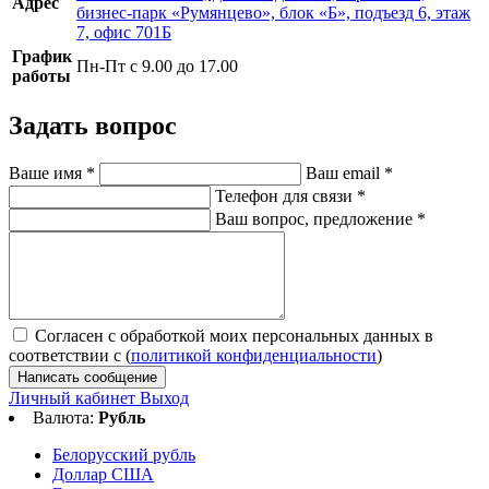
Адрес
бизнес-парк «Румянцево», блок «Б», подъезд 6, этаж
7, офис 701Б
График
Пн-Пт с 9.00 до 17.00
работы
Задать вопрос
Ваше имя
*
Ваш email
*
Телефон для связи
*
Ваш вопрос, предложение
*
Согласен с обработкой моих персональных данных в
соответствии с (
политикой конфиденциальности
)
Написать сообщение
Личный кабинет
Выход
Валюта:
Рубль
Белорусский рубль
Доллар США