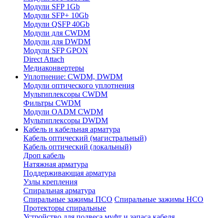
Модули SFP 1Gb
Модули SFP+ 10Gb
Модули QSFP 40Gb
Модули для CWDM
Модули для DWDM
Модули SFP GPON
Direct Attach
Медиаконвертеры
Уплотнение: CWDM, DWDM
Модули оптического уплотнения
Мультиплексоры CWDM
Фильтры CWDM
Модули OADM CWDM
Мультиплексоры DWDM
Кабель и кабельная арматура
Кабель оптический (магистральный)
Кабель оптический (локальный)
Дроп кабель
Натяжная арматура
Поддерживающая арматура
Узлы крепления
Спиральная арматура
Спиральные зажимы ПСО
Спиральные зажимы НСО
Протекторы спиральные
Устройство для подвеса муфт и запаса кабеля