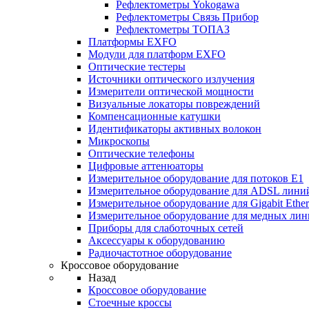
Рефлектометры Yokogawa
Рефлектометры Связь Прибор
Рефлектометры ТОПАЗ
Платформы EXFO
Модули для платформ EXFO
Оптические тестеры
Источники оптического излучения
Измерители оптической мощности
Визуальные локаторы повреждений
Компенсационные катушки
Идентификаторы активных волокон
Микроскопы
Оптические телефоны
Цифровые аттенюаторы
Измерительное оборудование для потоков Е1
Измерительное оборудование для ADSL лини
Измерительное оборудование для Gigabit Ether
Измерительное оборудование для медных ли
Приборы для слаботочных сетей
Аксессуары к оборудованию
Радиочастотное оборудование
Кроссовое оборудование
Назад
Кроссовое оборудование
Стоечные кроссы