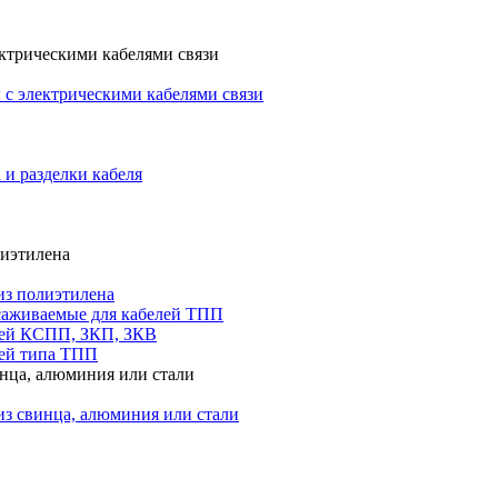
ктрическими кабелями связи
с электрическими кабелями связи
 и разделки кабеля
лиэтилена
из полиэтилена
саживаемые для кабелей ТПП
лей КСПП, ЗКП, ЗКВ
ей типа ТПП
инца, алюминия или стали
из свинца, алюминия или стали