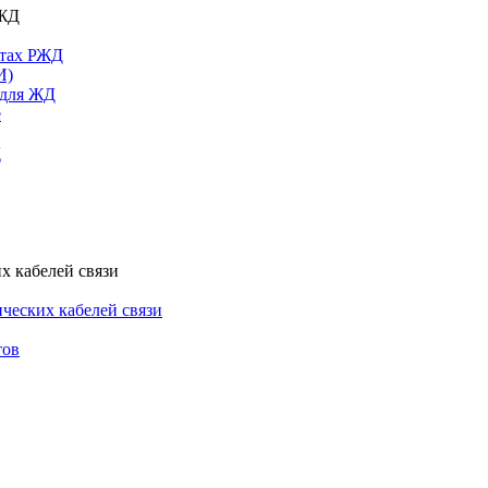
РЖД
ктах РЖД
И)
 для ЖД
е
Д
х кабелей связи
ческих кабелей связи
тов