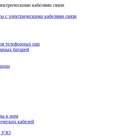
лектрическими кабелями связи
ы с электрическими кабелями связи
ия телефонных пар
орных батарей
зации
ры к ним
ических кабелей
я УЗО