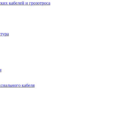
ких кабелей и грозотроса
тура
м
ксиального кабеля