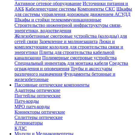
Активное сетевое оборудование
Источники питания и
АКБ
Кабеленесущие системы
Компоненты СКС
Шкафы
для системы управления дорожным движением АСУДД
Шкафы и стойки телекоммуникационные
Строительство инженерной инфраструктуры связи,
энергетики, водоотведения
Железобетонные смотровые устройства (колодцы) для
сетей связи
Заземление и молниезащита
Люки и
комплектующие колодцев для строительства связи и
энергетики
Плиты для строительства кабельной
канализации
Полимерные смотровые устройства
Специальный инвентарь для монтажа кабеля
Средства
ограждения и оповещения
Трубы и аксессуары
различного назначения
Фундаменты бетонные и
железобетонные
Пассивные оптические компоненты
Адаптеры оптические
Пигтейлы оптические
Патч-корды
MPO патч-корды
Коннекторы оптические
Сплиттеры оптические
Аттенюаторы
КДЗС
Модули и Медиаконвертеры