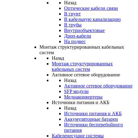
Назад
Оптические кабели связи
В грунт
В кабельную канализацию
В трубы
Внутриобъектовые
Дроп-кабели
На подвес
Монтаж структурированных кабельных
систем
Назад
Монтаж структурированных
кабельных систем
Активное сетевое оборудование
Назад
Активное сетевое оборудование
SFP модули
Медиаконвертеры
Источники питания и АКБ
Назад
Источники питания и АКБ
Аккумуляторные батареи
Источники бесперебойного
питания
Кабеленесущие системы