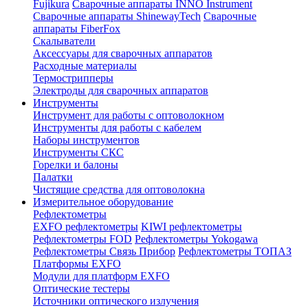
Fujikura
Сварочные аппараты INNO Instrument
Сварочные аппараты ShinewayTech
Cварочные
аппараты FiberFox
Скалыватели
Аксессуары для сварочных аппаратов
Расходные материалы
Термострипперы
Электроды для сварочных аппаратов
Инструменты
Инструмент для работы с оптоволокном
Инструменты для работы с кабелем
Наборы инструментов
Инструменты СКС
Горелки и балоны
Палатки
Чистящие средства для оптоволокна
Измерительное оборудование
Рефлектометры
EXFO рефлектометры
KIWI рефлектометры
Рефлектометры FOD
Рефлектометры Yokogawa
Рефлектометры Связь Прибор
Рефлектометры ТОПАЗ
Платформы EXFO
Модули для платформ EXFO
Оптические тестеры
Источники оптического излучения