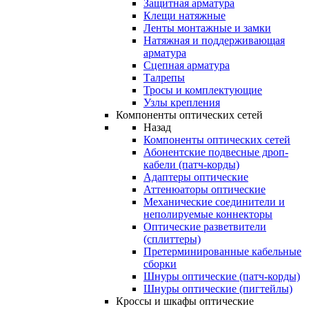
Защитная арматура
Клещи натяжные
Ленты монтажные и замки
Натяжная и поддерживающая
арматура
Сцепная арматура
Талрепы
Тросы и комплектующие
Узлы крепления
Компоненты оптических сетей
Назад
Компоненты оптических сетей
Абонентские подвесные дроп-
кабели (патч-корды)
Адаптеры оптические
Аттенюаторы оптические
Механические соединители и
неполируемые коннекторы
Оптические разветвители
(сплиттеры)
Претерминированные кабельные
сборки
Шнуры оптические (патч-корды)
Шнуры оптические (пигтейлы)
Кроссы и шкафы оптические