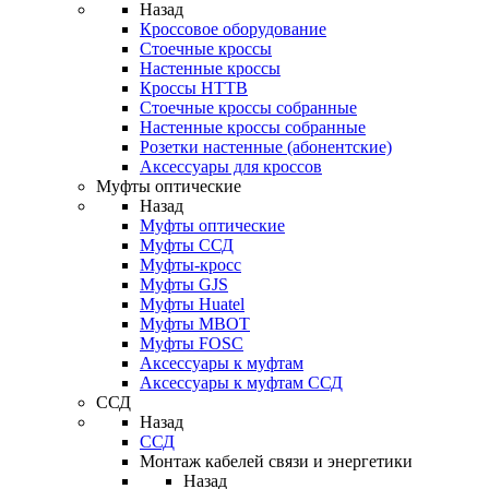
Назад
Кроссовое оборудование
Стоечные кроссы
Настенные кроссы
Кроссы HTTB
Стоечные кроссы собранные
Настенные кроссы собранные
Розетки настенные (абонентские)
Аксессуары для кроссов
Муфты оптические
Назад
Муфты оптические
Муфты ССД
Муфты-кросс
Муфты GJS
Муфты Huatel
Муфты МВОТ
Муфты FOSC
Аксессуары к муфтам
Аксессуары к муфтам ССД
ССД
Назад
ССД
Монтаж кабелей связи и энергетики
Назад