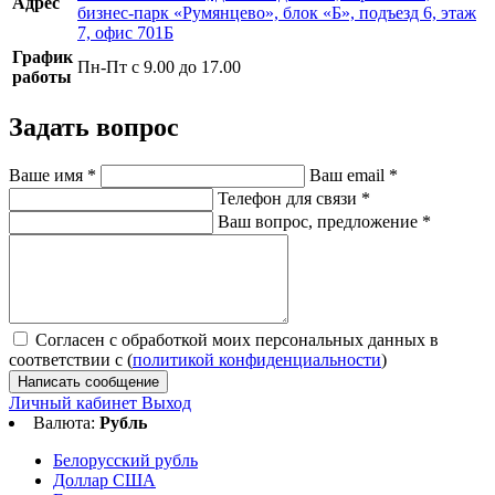
Адрес
бизнес-парк «Румянцево», блок «Б», подъезд 6, этаж
7, офис 701Б
График
Пн-Пт с 9.00 до 17.00
работы
Задать вопрос
Ваше имя
*
Ваш email
*
Телефон для связи
*
Ваш вопрос, предложение
*
Согласен с обработкой моих персональных данных в
соответствии с (
политикой конфиденциальности
)
Написать сообщение
Личный кабинет
Выход
Валюта:
Рубль
Белорусский рубль
Доллар США