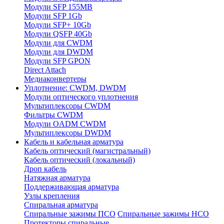
Модули SFP 155MB
Модули SFP 1Gb
Модули SFP+ 10Gb
Модули QSFP 40Gb
Модули для CWDM
Модули для DWDM
Модули SFP GPON
Direct Attach
Медиаконвертеры
Уплотнение: CWDM, DWDM
Модули оптического уплотнения
Мультиплексоры CWDM
Фильтры CWDM
Модули OADM CWDM
Мультиплексоры DWDM
Кабель и кабельная арматура
Кабель оптический (магистральный)
Кабель оптический (локальный)
Дроп кабель
Натяжная арматура
Поддерживающая арматура
Узлы крепления
Спиральная арматура
Спиральные зажимы ПСО
Спиральные зажимы НСО
Протекторы спиральные