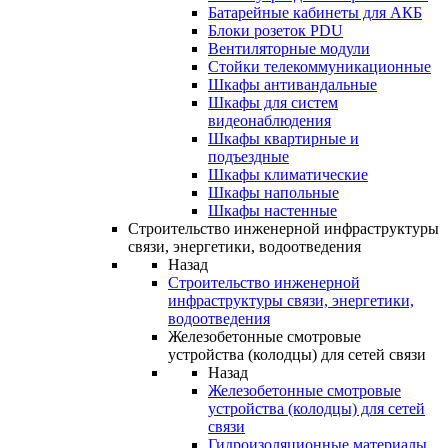
Батарейные кабинеты для АКБ
Блоки розеток PDU
Вентиляторные модули
Стойки телекоммуникационные
Шкафы антивандальные
Шкафы для систем
видеонаблюдения
Шкафы квартирные и
подъездные
Шкафы климатические
Шкафы напольные
Шкафы настенные
Строительство инженерной инфраструктуры
связи, энергетики, водоотведения
Назад
Строительство инженерной
инфраструктуры связи, энергетики,
водоотведения
Железобетонные смотровые
устройства (колодцы) для сетей связи
Назад
Железобетонные смотровые
устройства (колодцы) для сетей
связи
Гидроизоляционные материалы