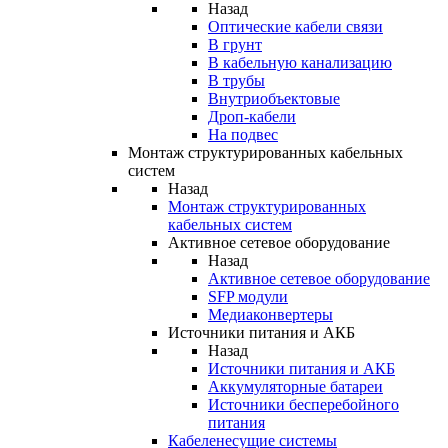
Назад
Оптические кабели связи
В грунт
В кабельную канализацию
В трубы
Внутриобъектовые
Дроп-кабели
На подвес
Монтаж структурированных кабельных
систем
Назад
Монтаж структурированных
кабельных систем
Активное сетевое оборудование
Назад
Активное сетевое оборудование
SFP модули
Медиаконвертеры
Источники питания и АКБ
Назад
Источники питания и АКБ
Аккумуляторные батареи
Источники бесперебойного
питания
Кабеленесущие системы