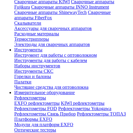
Сварочные аппараты KIWI
Сварочные аппараты
Fujikura
Сварочные аппараты INNO Instrument
Сварочные аппараты ShinewayTech
Cварочные
аппараты FiberFox
Скалыватели
Аксессуары для сварочных аппаратов
Расходные материалы
Термострипперы
Электроды для сварочных аппаратов
Инструменты
Инструмент для работы с оптоволокном
Инструменты для работы с кабелем
Наборы инструментов
Инструменты СКС
Горелки и балоны
Палатки
Чистящие средства для оптоволокна
Измерительное оборудование
Рефлектометры
EXFO рефлектометры
KIWI рефлектометры
Рефлектометры FOD
Рефлектометры Yokogawa
Рефлектометры Связь Прибор
Рефлектометры ТОПАЗ
Платформы EXFO
Модули для платформ EXFO
Оптические тестеры