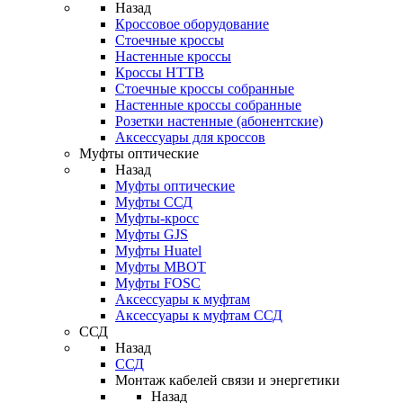
Назад
Кроссовое оборудование
Стоечные кроссы
Настенные кроссы
Кроссы HTTB
Стоечные кроссы собранные
Настенные кроссы собранные
Розетки настенные (абонентские)
Аксессуары для кроссов
Муфты оптические
Назад
Муфты оптические
Муфты ССД
Муфты-кросс
Муфты GJS
Муфты Huatel
Муфты МВОТ
Муфты FOSC
Аксессуары к муфтам
Аксессуары к муфтам ССД
ССД
Назад
ССД
Монтаж кабелей связи и энергетики
Назад