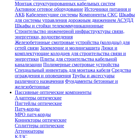
Монтаж структурированных кабельных систем
Активное сетевое оборудование
Источники питания и
АКБ
Кабеленесущие системы
Компоненты СКС
Шкафы
для системы управления дорожным движением АСУДД
Шкафы и стойки телекоммуникационные
Строительство инженерной инфраструктуры связи,
энергетики, водоотведения
Железобетонные смотровые устройства (колодцы) для
сетей связи
Заземление и молниезащита
Люки и
комплектующие колодцев для строительства связи и
энергетики
Плиты для строительства кабельной
канализации
Полимерные смотровые устройства
Специальный инвентарь для монтажа кабеля
Средства
ограждения и оповещения
Трубы и аксессуары
различного назначения
Фундаменты бетонные и
железобетонные
Пассивные оптические компоненты
Адаптеры оптические
Пигтейлы оптические
Патч-корды
MPO патч-корды
Коннекторы оптические
Сплиттеры оптические
Аттенюаторы
КДЗС