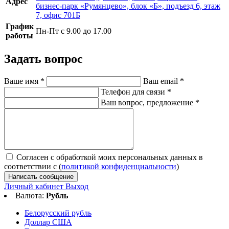
Адрес
бизнес-парк «Румянцево», блок «Б», подъезд 6, этаж
7, офис 701Б
График
Пн-Пт с 9.00 до 17.00
работы
Задать вопрос
Ваше имя
*
Ваш email
*
Телефон для связи
*
Ваш вопрос, предложение
*
Согласен с обработкой моих персональных данных в
соответствии с (
политикой конфиденциальности
)
Написать сообщение
Личный кабинет
Выход
Валюта:
Рубль
Белорусский рубль
Доллар США