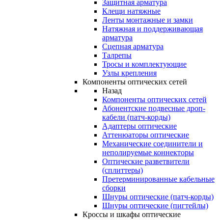
Защитная арматура
Клещи натяжные
Ленты монтажные и замки
Натяжная и поддерживающая
арматура
Сцепная арматура
Талрепы
Тросы и комплектующие
Узлы крепления
Компоненты оптических сетей
Назад
Компоненты оптических сетей
Абонентские подвесные дроп-
кабели (патч-корды)
Адаптеры оптические
Аттенюаторы оптические
Механические соединители и
неполируемые коннекторы
Оптические разветвители
(сплиттеры)
Претерминированные кабельные
сборки
Шнуры оптические (патч-корды)
Шнуры оптические (пигтейлы)
Кроссы и шкафы оптические