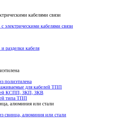
ктрическими кабелями связи
с электрическими кабелями связи
 и разделки кабеля
лиэтилена
из полиэтилена
саживаемые для кабелей ТПП
лей КСПП, ЗКП, ЗКВ
ей типа ТПП
инца, алюминия или стали
из свинца, алюминия или стали