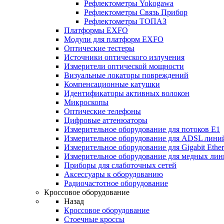
Рефлектометры Yokogawa
Рефлектометры Связь Прибор
Рефлектометры ТОПАЗ
Платформы EXFO
Модули для платформ EXFO
Оптические тестеры
Источники оптического излучения
Измерители оптической мощности
Визуальные локаторы повреждений
Компенсационные катушки
Идентификаторы активных волокон
Микроскопы
Оптические телефоны
Цифровые аттенюаторы
Измерительное оборудование для потоков Е1
Измерительное оборудование для ADSL лини
Измерительное оборудование для Gigabit Ether
Измерительное оборудование для медных ли
Приборы для слаботочных сетей
Аксессуары к оборудованию
Радиочастотное оборудование
Кроссовое оборудование
Назад
Кроссовое оборудование
Стоечные кроссы