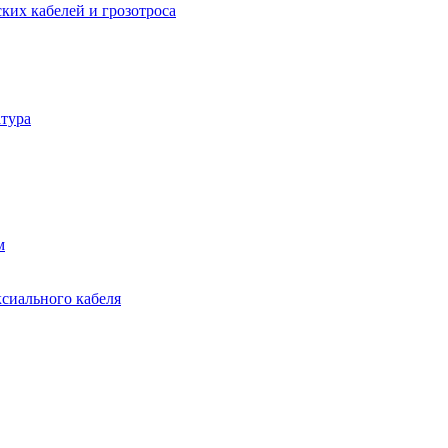
ких кабелей и грозотроса
тура
м
ксиального кабеля