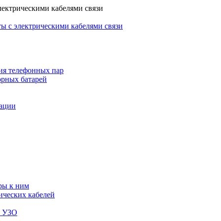
лектрическими кабелями связи
ы с электрическими кабелями связи
ия телефонных пар
орных батарей
зации
ры к ним
ических кабелей
я УЗО