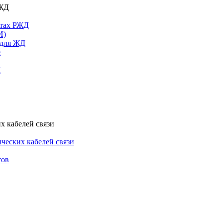
РЖД
ктах РЖД
И)
 для ЖД
е
Д
х кабелей связи
ческих кабелей связи
тов