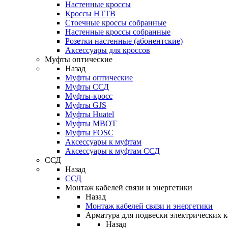
Настенные кроссы
Кроссы HTTB
Стоечные кроссы собранные
Настенные кроссы собранные
Розетки настенные (абонентские)
Аксессуары для кроссов
Муфты оптические
Назад
Муфты оптические
Муфты ССД
Муфты-кросс
Муфты GJS
Муфты Huatel
Муфты МВОТ
Муфты FOSC
Аксессуары к муфтам
Аксессуары к муфтам ССД
ССД
Назад
ССД
Монтаж кабелей связи и энергетики
Назад
Монтаж кабелей связи и энергетики
Арматура для подвески электрических к
Назад