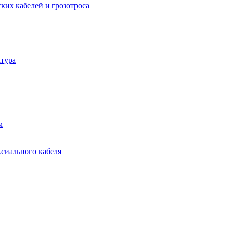
ких кабелей и грозотроса
тура
м
ксиального кабеля