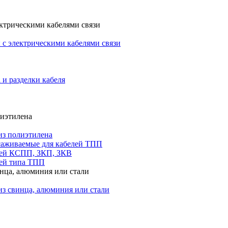
ктрическими кабелями связи
с электрическими кабелями связи
 и разделки кабеля
лиэтилена
из полиэтилена
саживаемые для кабелей ТПП
лей КСПП, ЗКП, ЗКВ
ей типа ТПП
инца, алюминия или стали
из свинца, алюминия или стали