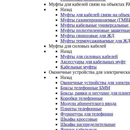
Муфты для кабелей связи на объектах 
Назад
Муфты для кабелей связи на объе
Муфты газонепроницаемые (ГМВ
Муфты кабельные универсальные
Муфты полиэтиленовые защитны
Муфты свинцовые для ЖД
Муфты термоусаживаемые для Ж
Муфты для силовых кабелей
Назад
Муфты для силовых кабелей
Аксессуары для кабельных муфт
Кабельные муфты
Оконечные устройства для электрически
Назад
Оконечные устройства для электри
Боксы телефонные БММ
Боксы, рамки и несущие для плин
Коробки телефонные
Модули абонентского ввода
Плинты телефонные
Фурнитура для телефонии
Шкафы кроссовые
Шкафы распределительные
Ящики кабельные