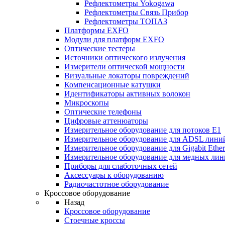
Рефлектометры Yokogawa
Рефлектометры Связь Прибор
Рефлектометры ТОПАЗ
Платформы EXFO
Модули для платформ EXFO
Оптические тестеры
Источники оптического излучения
Измерители оптической мощности
Визуальные локаторы повреждений
Компенсационные катушки
Идентификаторы активных волокон
Микроскопы
Оптические телефоны
Цифровые аттенюаторы
Измерительное оборудование для потоков Е1
Измерительное оборудование для ADSL лини
Измерительное оборудование для Gigabit Ether
Измерительное оборудование для медных ли
Приборы для слаботочных сетей
Аксессуары к оборудованию
Радиочастотное оборудование
Кроссовое оборудование
Назад
Кроссовое оборудование
Стоечные кроссы