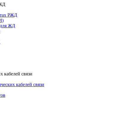
РЖД
ктах РЖД
И)
 для ЖД
е
Д
х кабелей связи
ческих кабелей связи
тов