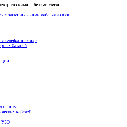
лектрическими кабелями связи
ы с электрическими кабелями связи
ия телефонных пар
орных батарей
зации
ры к ним
ических кабелей
я УЗО