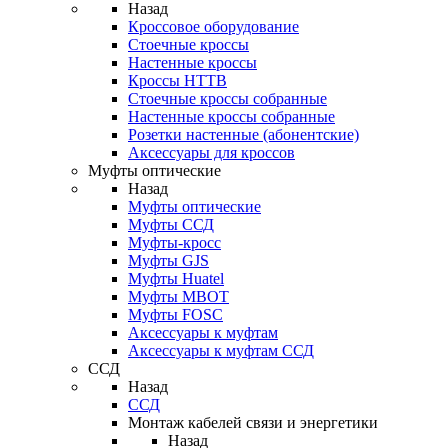
Назад
Кроссовое оборудование
Стоечные кроссы
Настенные кроссы
Кроссы HTTB
Стоечные кроссы собранные
Настенные кроссы собранные
Розетки настенные (абонентские)
Аксессуары для кроссов
Муфты оптические
Назад
Муфты оптические
Муфты ССД
Муфты-кросс
Муфты GJS
Муфты Huatel
Муфты МВОТ
Муфты FOSC
Аксессуары к муфтам
Аксессуары к муфтам ССД
ССД
Назад
ССД
Монтаж кабелей связи и энергетики
Назад