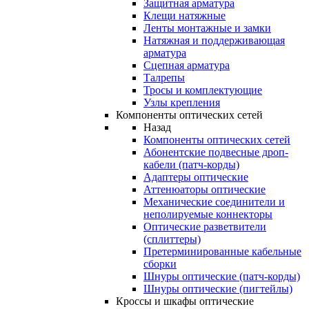
Защитная арматура
Клещи натяжные
Ленты монтажные и замки
Натяжная и поддерживающая
арматура
Сцепная арматура
Талрепы
Тросы и комплектующие
Узлы крепления
Компоненты оптических сетей
Назад
Компоненты оптических сетей
Абонентские подвесные дроп-
кабели (патч-корды)
Адаптеры оптические
Аттенюаторы оптические
Механические соединители и
неполируемые коннекторы
Оптические разветвители
(сплиттеры)
Претерминированные кабельные
сборки
Шнуры оптические (патч-корды)
Шнуры оптические (пигтейлы)
Кроссы и шкафы оптические