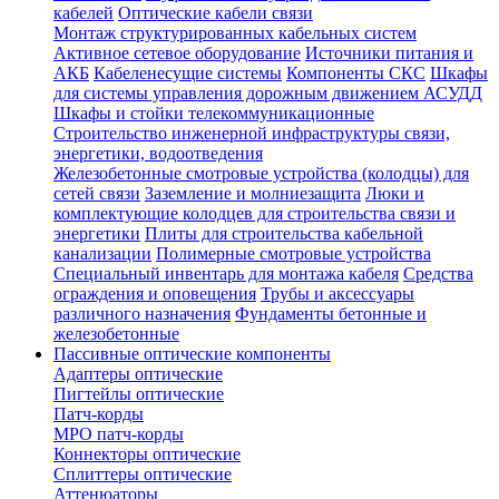
кабелей
Оптические кабели связи
Монтаж структурированных кабельных систем
Активное сетевое оборудование
Источники питания и
АКБ
Кабеленесущие системы
Компоненты СКС
Шкафы
для системы управления дорожным движением АСУДД
Шкафы и стойки телекоммуникационные
Строительство инженерной инфраструктуры связи,
энергетики, водоотведения
Железобетонные смотровые устройства (колодцы) для
сетей связи
Заземление и молниезащита
Люки и
комплектующие колодцев для строительства связи и
энергетики
Плиты для строительства кабельной
канализации
Полимерные смотровые устройства
Специальный инвентарь для монтажа кабеля
Средства
ограждения и оповещения
Трубы и аксессуары
различного назначения
Фундаменты бетонные и
железобетонные
Пассивные оптические компоненты
Адаптеры оптические
Пигтейлы оптические
Патч-корды
MPO патч-корды
Коннекторы оптические
Сплиттеры оптические
Аттенюаторы