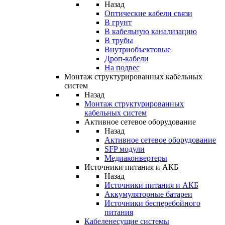
Назад
Оптические кабели связи
В грунт
В кабельную канализацию
В трубы
Внутриобъектовые
Дроп-кабели
На подвес
Монтаж структурированных кабельных
систем
Назад
Монтаж структурированных
кабельных систем
Активное сетевое оборудование
Назад
Активное сетевое оборудование
SFP модули
Медиаконвертеры
Источники питания и АКБ
Назад
Источники питания и АКБ
Аккумуляторные батареи
Источники бесперебойного
питания
Кабеленесущие системы