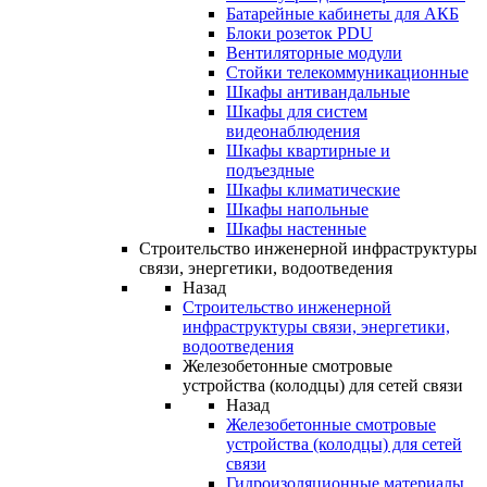
Батарейные кабинеты для АКБ
Блоки розеток PDU
Вентиляторные модули
Стойки телекоммуникационные
Шкафы антивандальные
Шкафы для систем
видеонаблюдения
Шкафы квартирные и
подъездные
Шкафы климатические
Шкафы напольные
Шкафы настенные
Строительство инженерной инфраструктуры
связи, энергетики, водоотведения
Назад
Строительство инженерной
инфраструктуры связи, энергетики,
водоотведения
Железобетонные смотровые
устройства (колодцы) для сетей связи
Назад
Железобетонные смотровые
устройства (колодцы) для сетей
связи
Гидроизоляционные материалы