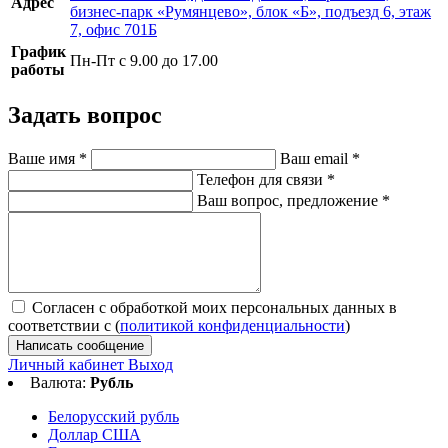
Адрес
бизнес-парк «Румянцево», блок «Б», подъезд 6, этаж
7, офис 701Б
График
Пн-Пт с 9.00 до 17.00
работы
Задать вопрос
Ваше имя
*
Ваш email
*
Телефон для связи
*
Ваш вопрос, предложение
*
Согласен с обработкой моих персональных данных в
соответствии с (
политикой конфиденциальности
)
Написать сообщение
Личный кабинет
Выход
Валюта:
Рубль
Белорусский рубль
Доллар США