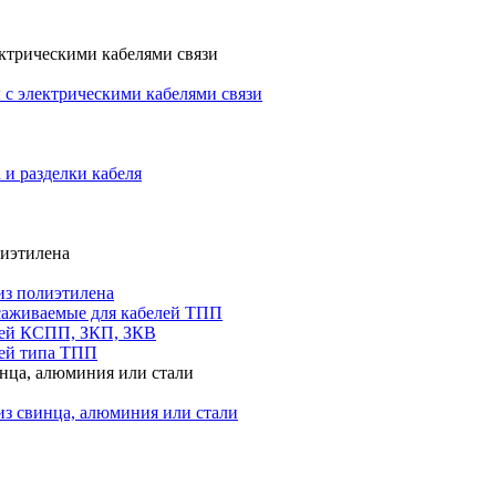
ктрическими кабелями связи
с электрическими кабелями связи
 и разделки кабеля
лиэтилена
из полиэтилена
саживаемые для кабелей ТПП
лей КСПП, ЗКП, ЗКВ
ей типа ТПП
инца, алюминия или стали
из свинца, алюминия или стали