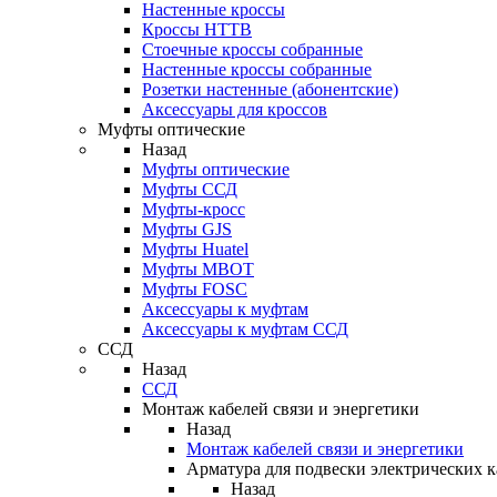
Настенные кроссы
Кроссы HTTB
Стоечные кроссы собранные
Настенные кроссы собранные
Розетки настенные (абонентские)
Аксессуары для кроссов
Муфты оптические
Назад
Муфты оптические
Муфты ССД
Муфты-кросс
Муфты GJS
Муфты Huatel
Муфты МВОТ
Муфты FOSC
Аксессуары к муфтам
Аксессуары к муфтам ССД
ССД
Назад
ССД
Монтаж кабелей связи и энергетики
Назад
Монтаж кабелей связи и энергетики
Арматура для подвески электрических к
Назад