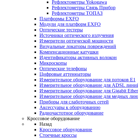
Рефлектометры Yokogawa
Рефлектометры Связь Прибор
Рефлектометры ТОПАЗ
Платформы EXFO
Модули для платформ EXFO
Оптические тестеры
Источники оптического излучения
Измерители оптической мощности
Визуальные локаторы повреждений
Компенсационные катушки
Идентификаторы активных волокон
Микроскопы
Оптические телефоны
Цифровые аттенюаторы
Измерительное оборудование для потоков Е1
Измерительное оборудование для ADSL лини
Измерительное оборудование для Gigabit Ether
Измерительное оборудование для медных ли
Приборы для слаботочных сетей
Аксессуары к оборудованию
Радиочастотное оборудование
Кроссовое оборудование
Назад
Кроссовое оборудование
Стоечные кроссы