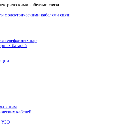
лектрическими кабелями связи
ы с электрическими кабелями связи
ия телефонных пар
орных батарей
зации
ры к ним
ических кабелей
я УЗО