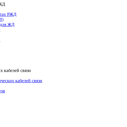
РЖД
ктах РЖД
И)
 для ЖД
е
Д
х кабелей связи
ческих кабелей связи
тов