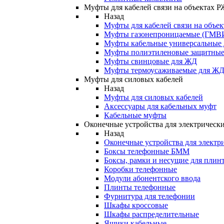
Муфты для кабелей связи на объектах 
Назад
Муфты для кабелей связи на объе
Муфты газонепроницаемые (ГМВ
Муфты кабельные универсальные
Муфты полиэтиленовые защитны
Муфты свинцовые для ЖД
Муфты термоусаживаемые для Ж
Муфты для силовых кабелей
Назад
Муфты для силовых кабелей
Аксессуары для кабельных муфт
Кабельные муфты
Оконечные устройства для электрически
Назад
Оконечные устройства для электри
Боксы телефонные БММ
Боксы, рамки и несущие для плин
Коробки телефонные
Модули абонентского ввода
Плинты телефонные
Фурнитура для телефонии
Шкафы кроссовые
Шкафы распределительные
Ящики кабельные