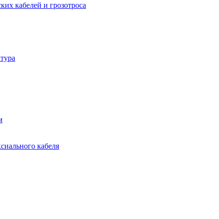
ких кабелей и грозотроса
тура
м
ксиального кабеля