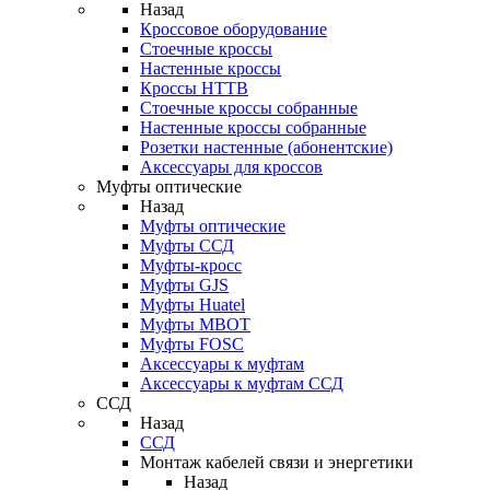
Назад
Кроссовое оборудование
Стоечные кроссы
Настенные кроссы
Кроссы HTTB
Стоечные кроссы собранные
Настенные кроссы собранные
Розетки настенные (абонентские)
Аксессуары для кроссов
Муфты оптические
Назад
Муфты оптические
Муфты ССД
Муфты-кросс
Муфты GJS
Муфты Huatel
Муфты МВОТ
Муфты FOSC
Аксессуары к муфтам
Аксессуары к муфтам ССД
ССД
Назад
ССД
Монтаж кабелей связи и энергетики
Назад