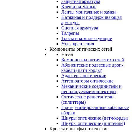
Защитная арматура
Клещи натяжные
Ленты монтажные и замки
Натяжная и поддерживающая
арматура
Сцепная арматура
Талрепы
Тросы и комплектующие
Узлы крепления
Компоненты оптических сетей
Назад
Компоненты оптических сетей
Абонентские подвесные дроп-
кабели (патч-корды)
Адаптеры оптические
Аттенюаторы оптические
Механические соединители и
неполируемые коннекторы
Оптические разветвители
(сплиттеры)
Претерминированные кабельные
сборки
Шнуры оптические (патч-корды)
Шнуры оптические (пигтейлы)
Кроссы и шкафы оптические