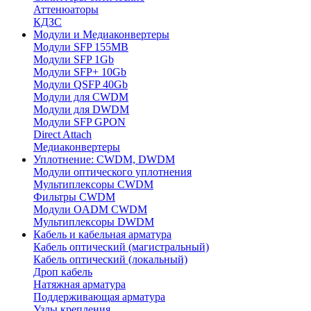
Аттенюаторы
КДЗС
Модули и Медиаконвертеры
Модули SFP 155MB
Модули SFP 1Gb
Модули SFP+ 10Gb
Модули QSFP 40Gb
Модули для CWDM
Модули для DWDM
Модули SFP GPON
Direct Attach
Медиаконвертеры
Уплотнение: CWDM, DWDM
Модули оптического уплотнения
Мультиплексоры CWDM
Фильтры CWDM
Модули OADM CWDM
Мультиплексоры DWDM
Кабель и кабельная арматура
Кабель оптический (магистральный)
Кабель оптический (локальный)
Дроп кабель
Натяжная арматура
Поддерживающая арматура
Узлы крепления