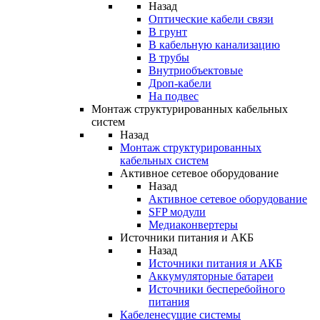
Назад
Оптические кабели связи
В грунт
В кабельную канализацию
В трубы
Внутриобъектовые
Дроп-кабели
На подвес
Монтаж структурированных кабельных
систем
Назад
Монтаж структурированных
кабельных систем
Активное сетевое оборудование
Назад
Активное сетевое оборудование
SFP модули
Медиаконвертеры
Источники питания и АКБ
Назад
Источники питания и АКБ
Аккумуляторные батареи
Источники бесперебойного
питания
Кабеленесущие системы