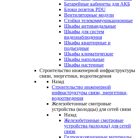
Батарейные кабинеты для АКБ
Блоки розеток PDU
Вентиляторные модули
Стойки телекоммуникационные
Шкафы антивандальные
Шкафы для систем
видеонаблюдения
Шкафы квартирные и
подъездные
Шкафы климатические
Шкафы напольные
Шкафы настенные
Строительство инженерной инфраструктуры
связи, энергетики, водоотведения
Назад
Строительство инженерной
инфраструктуры связи, энергетики,
водоотведения
Железобетонные смотровые
устройства (колодцы) для сетей связи
Назад
Железобетонные смотровые
устройства (колодцы) для сетей
связи
Гидроизоляционные материалы