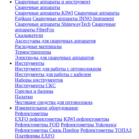
Сварочные аппараты и инструмент
Сварочные аппараты
Сварочные аппараты KIWI
Сварочные аппараты
Fujikura
Сварочные аппараты INNO Instrument
Сварочные аппараты ShinewayTech
Cварочные
аппараты FiberFox
Скалыватели
Аксессуары для сварочных аппаратов
Расходные материалы
Термострипперы
Электроды для сварочных аппаратов
Инструменты
Инструмент для работы с оптоволокном
Инструменты для работы с кабелем
Наборы инструментов
Инструменты СКС
Горелки и балоны
Палатки
Чистящие средства для оптоволокна
Измерительное оборудование
Рефлектометры
EXFO рефлектометры
KIWI рефлектометры
Рефлектометры FOD
Рефлектометры Yokogawa
Рефлектометры Связь Прибор
Рефлектометры ТОПАЗ
Платформы EXFO