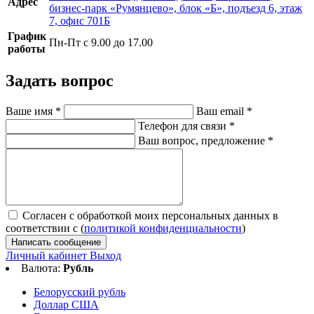
Адрес
бизнес-парк «Румянцево», блок «Б», подъезд 6, этаж
7, офис 701Б
График
Пн-Пт с 9.00 до 17.00
работы
Задать вопрос
Ваше имя
*
Ваш email
*
Телефон для связи
*
Ваш вопрос, предложение
*
Согласен с обработкой моих персональных данных в
соответствии с (
политикой конфиденциальности
)
Написать сообщение
Личный кабинет
Выход
Валюта:
Рубль
Белорусский рубль
Доллар США