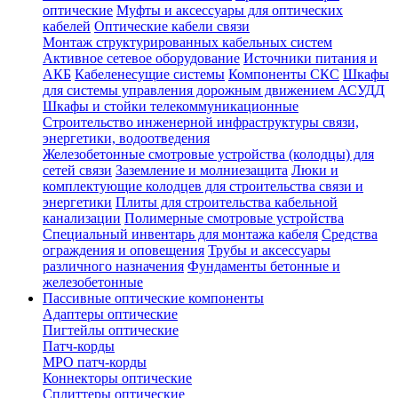
оптические
Муфты и аксессуары для оптических
кабелей
Оптические кабели связи
Монтаж структурированных кабельных систем
Активное сетевое оборудование
Источники питания и
АКБ
Кабеленесущие системы
Компоненты СКС
Шкафы
для системы управления дорожным движением АСУДД
Шкафы и стойки телекоммуникационные
Строительство инженерной инфраструктуры связи,
энергетики, водоотведения
Железобетонные смотровые устройства (колодцы) для
сетей связи
Заземление и молниезащита
Люки и
комплектующие колодцев для строительства связи и
энергетики
Плиты для строительства кабельной
канализации
Полимерные смотровые устройства
Специальный инвентарь для монтажа кабеля
Средства
ограждения и оповещения
Трубы и аксессуары
различного назначения
Фундаменты бетонные и
железобетонные
Пассивные оптические компоненты
Адаптеры оптические
Пигтейлы оптические
Патч-корды
MPO патч-корды
Коннекторы оптические
Сплиттеры оптические