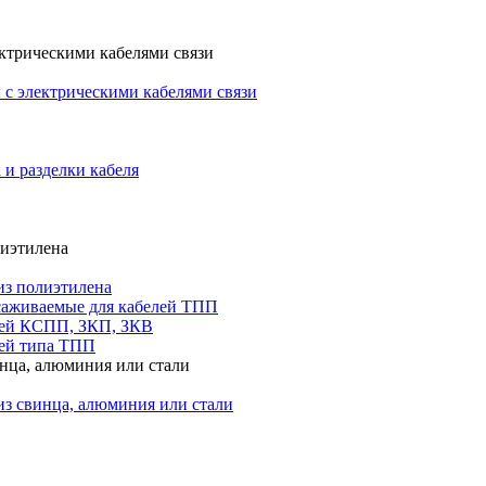
ктрическими кабелями связи
с электрическими кабелями связи
 и разделки кабеля
лиэтилена
из полиэтилена
саживаемые для кабелей ТПП
лей КСПП, ЗКП, ЗКВ
ей типа ТПП
инца, алюминия или стали
из свинца, алюминия или стали