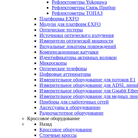
Рефлектометры Yokogawa
Рефлектометры Связь Прибор
Рефлектометры ТОПАЗ
Платформы EXFO
Модули для платформ EXFO
Оптические тестеры
Источники оптического излучения
Измерители оптической мощности
Визуальные локаторы повреждений
Компенсационные катушки
Идентификаторы активных волокон
Микроскопы
Оптические телефоны
Цифровые аттенюаторы
Измерительное оборудование для потоков Е1
Измерительное оборудование для ADSL лини
Измерительное оборудование для Gigabit Ether
Измерительное оборудование для медных ли
Приборы для слаботочных сетей
Аксессуары к оборудованию
Радиочастотное оборудование
Кроссовое оборудование
Назад
Кроссовое оборудование
Стоечные кроссы