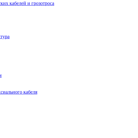
ких кабелей и грозотроса
тура
м
ксиального кабеля