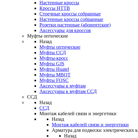
Настенные кроссы
Кроссы HTTB
Стоечные кроссы собранные
Настенные кроссы собранные
Розетки настенные (абонентские)
Аксессуары для кроссов
Муфты оптические
Назад
Муфты оптические
Муфты ССД
Муфты-кросс
Муфты GJS
Муфты Huatel
Муфты МВОТ
Муфты FOSC
Аксессуары к муфтам
Аксессуары к муфтам ССД
ССД
Назад
ССД
Монтаж кабелей связи и энергетики
Назад
Монтаж кабелей связи и энергетики
Арматура для подвески электрических к
Назад