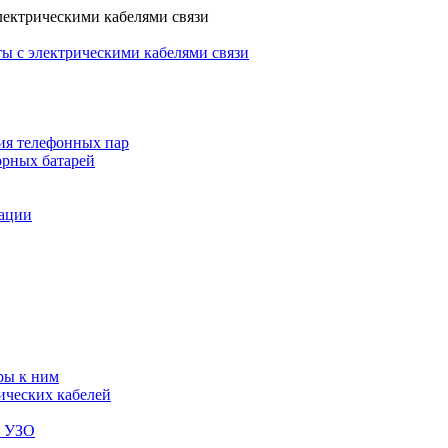
лектрическими кабелями связи
ы с электрическими кабелями связи
ия телефонных пар
орных батарей
зации
ры к ним
ических кабелей
я УЗО