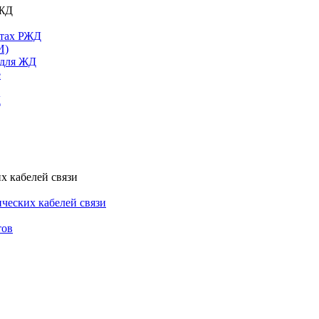
РЖД
ктах РЖД
И)
 для ЖД
е
Д
х кабелей связи
ческих кабелей связи
тов