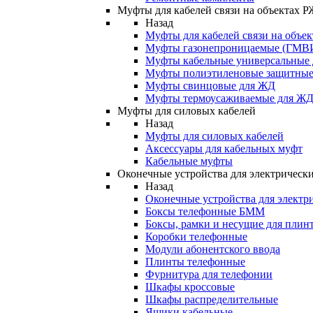
Муфты для кабелей связи на объектах 
Назад
Муфты для кабелей связи на объе
Муфты газонепроницаемые (ГМВ
Муфты кабельные универсальные
Муфты полиэтиленовые защитны
Муфты свинцовые для ЖД
Муфты термоусаживаемые для Ж
Муфты для силовых кабелей
Назад
Муфты для силовых кабелей
Аксессуары для кабельных муфт
Кабельные муфты
Оконечные устройства для электрически
Назад
Оконечные устройства для электри
Боксы телефонные БММ
Боксы, рамки и несущие для плин
Коробки телефонные
Модули абонентского ввода
Плинты телефонные
Фурнитура для телефонии
Шкафы кроссовые
Шкафы распределительные
Ящики кабельные