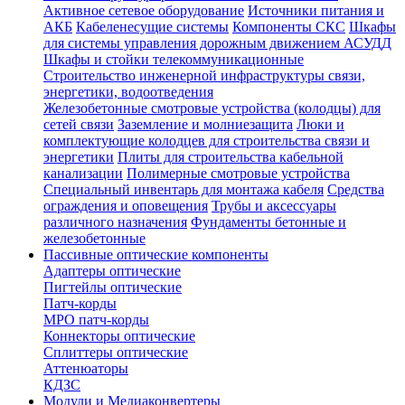
Активное сетевое оборудование
Источники питания и
АКБ
Кабеленесущие системы
Компоненты СКС
Шкафы
для системы управления дорожным движением АСУДД
Шкафы и стойки телекоммуникационные
Строительство инженерной инфраструктуры связи,
энергетики, водоотведения
Железобетонные смотровые устройства (колодцы) для
сетей связи
Заземление и молниезащита
Люки и
комплектующие колодцев для строительства связи и
энергетики
Плиты для строительства кабельной
канализации
Полимерные смотровые устройства
Специальный инвентарь для монтажа кабеля
Средства
ограждения и оповещения
Трубы и аксессуары
различного назначения
Фундаменты бетонные и
железобетонные
Пассивные оптические компоненты
Адаптеры оптические
Пигтейлы оптические
Патч-корды
MPO патч-корды
Коннекторы оптические
Сплиттеры оптические
Аттенюаторы
КДЗС
Модули и Медиаконвертеры