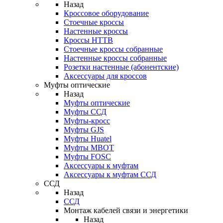
Назад
Кроссовое оборудование
Стоечные кроссы
Настенные кроссы
Кроссы HTTB
Стоечные кроссы собранные
Настенные кроссы собранные
Розетки настенные (абонентские)
Аксессуары для кроссов
Муфты оптические
Назад
Муфты оптические
Муфты ССД
Муфты-кросс
Муфты GJS
Муфты Huatel
Муфты МВОТ
Муфты FOSC
Аксессуары к муфтам
Аксессуары к муфтам ССД
ССД
Назад
ССД
Монтаж кабелей связи и энергетики
Назад