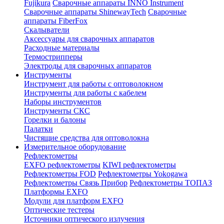
Fujikura
Сварочные аппараты INNO Instrument
Сварочные аппараты ShinewayTech
Cварочные
аппараты FiberFox
Скалыватели
Аксессуары для сварочных аппаратов
Расходные материалы
Термострипперы
Электроды для сварочных аппаратов
Инструменты
Инструмент для работы с оптоволокном
Инструменты для работы с кабелем
Наборы инструментов
Инструменты СКС
Горелки и балоны
Палатки
Чистящие средства для оптоволокна
Измерительное оборудование
Рефлектометры
EXFO рефлектометры
KIWI рефлектометры
Рефлектометры FOD
Рефлектометры Yokogawa
Рефлектометры Связь Прибор
Рефлектометры ТОПАЗ
Платформы EXFO
Модули для платформ EXFO
Оптические тестеры
Источники оптического излучения