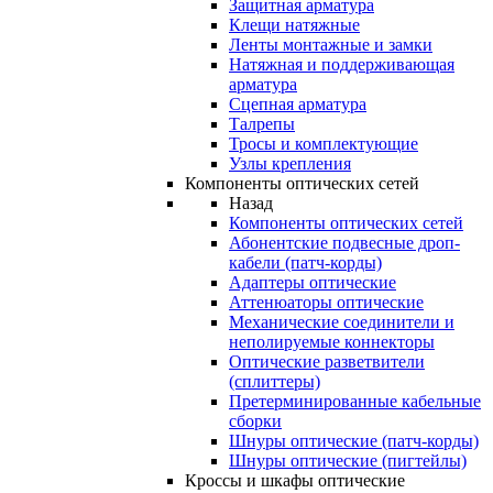
Защитная арматура
Клещи натяжные
Ленты монтажные и замки
Натяжная и поддерживающая
арматура
Сцепная арматура
Талрепы
Тросы и комплектующие
Узлы крепления
Компоненты оптических сетей
Назад
Компоненты оптических сетей
Абонентские подвесные дроп-
кабели (патч-корды)
Адаптеры оптические
Аттенюаторы оптические
Механические соединители и
неполируемые коннекторы
Оптические разветвители
(сплиттеры)
Претерминированные кабельные
сборки
Шнуры оптические (патч-корды)
Шнуры оптические (пигтейлы)
Кроссы и шкафы оптические