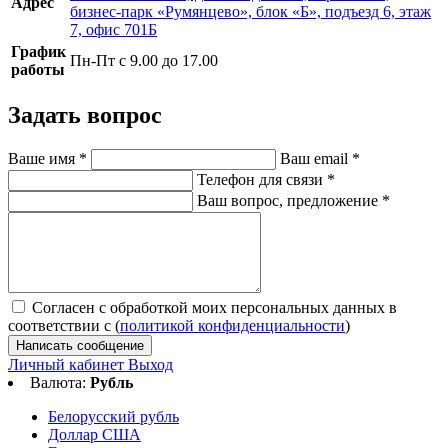
Адрес
бизнес-парк «Румянцево», блок «Б», подъезд 6, этаж
7, офис 701Б
График
Пн-Пт с 9.00 до 17.00
работы
Задать вопрос
Ваше имя
*
Ваш email
*
Телефон для связи
*
Ваш вопрос, предложение
*
Согласен с обработкой моих персональных данных в
соответствии с (
политикой конфиденциальности
)
Написать сообщение
Личный кабинет
Выход
Валюта:
Рубль
Белорусский рубль
Доллар США