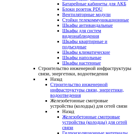
Батарейные кабинеты для АКБ
Блоки розеток PDU
Вентиляторные модули
Стойки телекоммуникационные
Шкафы антивандальные
Шкафы для систем
видеонаблюдения
Шкафы квартирные и
подъездные
Шкафы климатические
Шкафы напольные
Шкафы настенные
Строительство инженерной инфраструктуры
связи, энергетики, водоотведения
Назад
Строительство инженерной
инфраструктуры связи, энергетики,
водоотведения
Железобетонные смотровые
устройства (колодцы) для сетей связи
Назад
Железобетонные смотровые
устройства (колодцы) для сетей
связи
Гидроизоляционные материалы