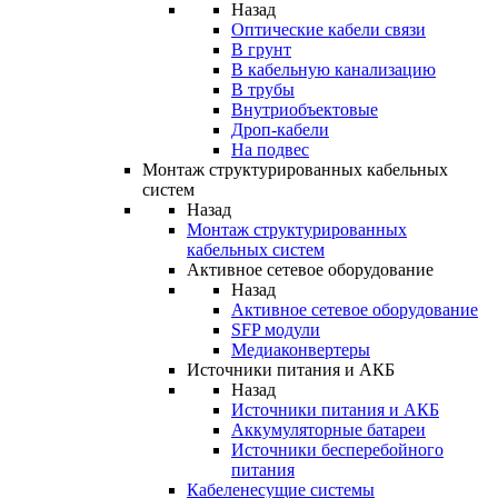
Назад
Оптические кабели связи
В грунт
В кабельную канализацию
В трубы
Внутриобъектовые
Дроп-кабели
На подвес
Монтаж структурированных кабельных
систем
Назад
Монтаж структурированных
кабельных систем
Активное сетевое оборудование
Назад
Активное сетевое оборудование
SFP модули
Медиаконвертеры
Источники питания и АКБ
Назад
Источники питания и АКБ
Аккумуляторные батареи
Источники бесперебойного
питания
Кабеленесущие системы