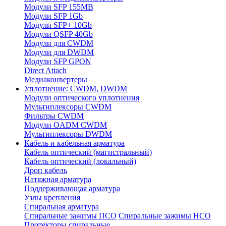
Модули SFP 155MB
Модули SFP 1Gb
Модули SFP+ 10Gb
Модули QSFP 40Gb
Модули для CWDM
Модули для DWDM
Модули SFP GPON
Direct Attach
Медиаконвертеры
Уплотнение: CWDM, DWDM
Модули оптического уплотнения
Мультиплексоры CWDM
Фильтры CWDM
Модули OADM CWDM
Мультиплексоры DWDM
Кабель и кабельная арматура
Кабель оптический (магистральный)
Кабель оптический (локальный)
Дроп кабель
Натяжная арматура
Поддерживающая арматура
Узлы крепления
Спиральная арматура
Спиральные зажимы ПСО
Спиральные зажимы НСО
Протекторы спиральные