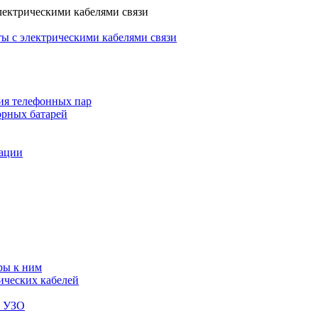
лектрическими кабелями связи
ы с электрическими кабелями связи
ия телефонных пар
орных батарей
зации
ры к ним
ических кабелей
я УЗО