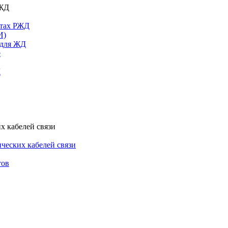
РЖД
ктах РЖД
И)
 для ЖД
е
Д
х кабелей связи
ческих кабелей связи
тов