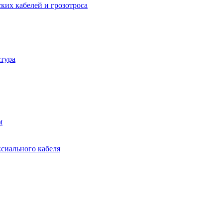
ких кабелей и грозотроса
тура
м
ксиального кабеля