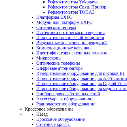
Рефлектометры Yokogawa
Рефлектометры Связь Прибор
Рефлектометры ТОПАЗ
Платформы EXFO
Модули для платформ EXFO
Оптические тестеры
Источники оптического излучения
Измерители оптической мощности
Визуальные локаторы повреждений
Компенсационные катушки
Идентификаторы активных волокон
Микроскопы
Оптические телефоны
Цифровые аттенюаторы
Измерительное оборудование для потоков Е1
Измерительное оборудование для ADSL лини
Измерительное оборудование для Gigabit Ether
Измерительное оборудование для медных ли
Приборы для слаботочных сетей
Аксессуары к оборудованию
Радиочастотное оборудование
Кроссовое оборудование
Назад
Кроссовое оборудование
Стоечные кроссы