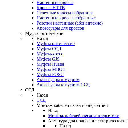
Настенные кроссы
Кроссы HTTB
Стоечные кроссы собранные
Настенные кроссы собранные
Розетки настенные (абонентские)
Аксессуары для кроссов
Муфты оптические
Назад
Муфты оптические
Муфты ССД
Муфты-кросс
Муфты GJS
Муфты Huatel
Муфты МВОТ
Муфты FOSC
Аксессуары к муфтам
Аксессуары к муфтам ССД
ССД
Назад
ССД
Монтаж кабелей связи и энергетики
Назад
Монтаж кабелей связи и энергетики
Арматура для подвески электрических к
Назад