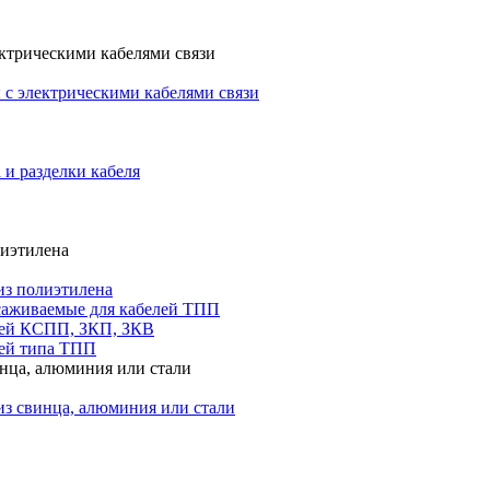
ктрическими кабелями связи
с электрическими кабелями связи
 и разделки кабеля
лиэтилена
из полиэтилена
саживаемые для кабелей ТПП
лей КСПП, ЗКП, ЗКВ
ей типа ТПП
инца, алюминия или стали
из свинца, алюминия или стали