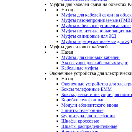
Муфты для кабелей связи на объектах 
Назад
Муфты для кабелей связи на объе
Муфты газонепроницаемые (ГМВ
Муфты кабельные универсальные
Муфты полиэтиленовые защитны
Муфты свинцовые для ЖД
Муфты термоусаживаемые для Ж
Муфты для силовых кабелей
Назад
Муфты для силовых кабелей
Аксессуары для кабельных муфт
Кабельные муфты
Оконечные устройства для электрически
Назад
Оконечные устройства для электри
Боксы телефонные БММ
Боксы, рамки и несущие для плин
Коробки телефонные
Модули абонентского ввода
Плинты телефонные
Фурнитура для телефонии
Шкафы кроссовые
Шкафы распределительные
Ящики кабельные