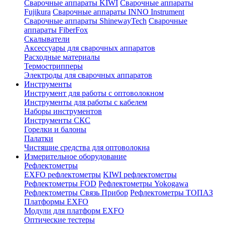
Сварочные аппараты KIWI
Сварочные аппараты
Fujikura
Сварочные аппараты INNO Instrument
Сварочные аппараты ShinewayTech
Cварочные
аппараты FiberFox
Скалыватели
Аксессуары для сварочных аппаратов
Расходные материалы
Термострипперы
Электроды для сварочных аппаратов
Инструменты
Инструмент для работы с оптоволокном
Инструменты для работы с кабелем
Наборы инструментов
Инструменты СКС
Горелки и балоны
Палатки
Чистящие средства для оптоволокна
Измерительное оборудование
Рефлектометры
EXFO рефлектометры
KIWI рефлектометры
Рефлектометры FOD
Рефлектометры Yokogawa
Рефлектометры Связь Прибор
Рефлектометры ТОПАЗ
Платформы EXFO
Модули для платформ EXFO
Оптические тестеры