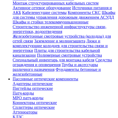
Монтаж структурированных кабельных систем
Активное сетевое оборудование
Источники питания и
АКБ
Кабеленесущие системы
Компоненты СКС
Шкафы
для системы управления дорожным движением АСУДД
Шкафы и стойки телекоммуникационные
Строительство инженерной инфраструктуры связи,
энергетики, водоотведения
Железобетонные смотровые устройства (колодцы) для
сетей связи
Заземление и молниезащита
Люки и
комплектующие колодцев для строительства связи и
энергетики
Плиты для строительства кабельной
канализации
Полимерные смотровые устройства
Специальный инвентарь для монтажа кабеля
Средства
ограждения и оповещения
Трубы и аксессуары
различного назначения
Фундаменты бетонные и
железобетонные
Пассивные оптические компоненты
Адаптеры оптические
Пигтейлы оптические
Патч-корды
MPO патч-корды
Коннекторы оптические
Сплиттеры оптические
Аттенюаторы
КДЗС