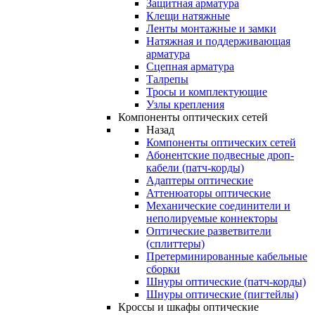
Защитная арматура
Клещи натяжные
Ленты монтажные и замки
Натяжная и поддерживающая
арматура
Сцепная арматура
Талрепы
Тросы и комплектующие
Узлы крепления
Компоненты оптических сетей
Назад
Компоненты оптических сетей
Абонентские подвесные дроп-
кабели (патч-корды)
Адаптеры оптические
Аттенюаторы оптические
Механические соединители и
неполируемые коннекторы
Оптические разветвители
(сплиттеры)
Претерминированные кабельные
сборки
Шнуры оптические (патч-корды)
Шнуры оптические (пигтейлы)
Кроссы и шкафы оптические