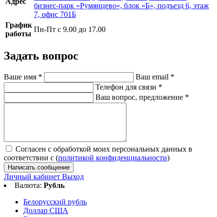
Адрес
бизнес-парк «Румянцево», блок «Б», подъезд 6, этаж
7, офис 701Б
График
Пн-Пт с 9.00 до 17.00
работы
Задать вопрос
Ваше имя
*
Ваш email
*
Телефон для связи
*
Ваш вопрос, предложение
*
Согласен с обработкой моих персональных данных в
соответствии с (
политикой конфиденциальности
)
Написать сообщение
Личный кабинет
Выход
Валюта:
Рубль
Белорусский рубль
Доллар США