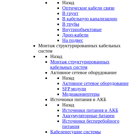
Назад
Оптические кабели связи
В грунт
В кабельную канализацию
В трубы
Внутриобъектовые
Дроп-кабели
На подвес
Монтаж структурированных кабельных
систем
Назад
Монтаж структурированных
кабельных систем
Активное сетевое оборудование
Назад
Активное сетевое оборудование
SFP модули
Медиаконвертеры
Источники питания и АКБ
Назад
Источники питания и АКБ
Аккумуляторные батареи
Источники бесперебойного
питания
Кабеленесущие системы