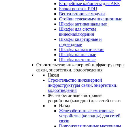
Батарейные кабинеты для АКБ
Блоки розеток PDU
Вентиляторные модули
Стойки телекоммуникационные
Шкафы антивандальные
Шкафы для систем
видеонаблюдения
Шкафы квартирные и
подъездные
Шкафы климатические
Шкафы напольные
Шкафы настенные
Строительство инженерной инфраструктуры
связи, энергетики, водоотведения
Назад
Строительство инженерной
инфраструктуры связи, энергетики,
водоотведения
Железобетонные смотровые
устройства (колодцы) для сетей связи
Назад
Железобетонные смотровые
устройства (колодцы) для сетей
связи
Гидроизоляционные материалы