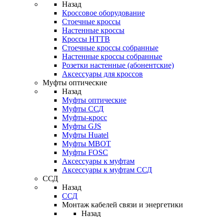
Назад
Кроссовое оборудование
Стоечные кроссы
Настенные кроссы
Кроссы HTTB
Стоечные кроссы собранные
Настенные кроссы собранные
Розетки настенные (абонентские)
Аксессуары для кроссов
Муфты оптические
Назад
Муфты оптические
Муфты ССД
Муфты-кросс
Муфты GJS
Муфты Huatel
Муфты МВОТ
Муфты FOSC
Аксессуары к муфтам
Аксессуары к муфтам ССД
ССД
Назад
ССД
Монтаж кабелей связи и энергетики
Назад