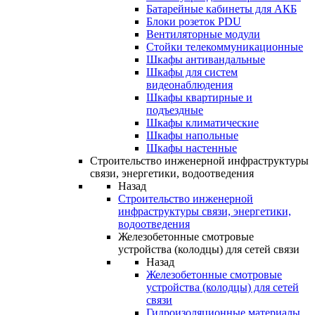
Батарейные кабинеты для АКБ
Блоки розеток PDU
Вентиляторные модули
Стойки телекоммуникационные
Шкафы антивандальные
Шкафы для систем
видеонаблюдения
Шкафы квартирные и
подъездные
Шкафы климатические
Шкафы напольные
Шкафы настенные
Строительство инженерной инфраструктуры
связи, энергетики, водоотведения
Назад
Строительство инженерной
инфраструктуры связи, энергетики,
водоотведения
Железобетонные смотровые
устройства (колодцы) для сетей связи
Назад
Железобетонные смотровые
устройства (колодцы) для сетей
связи
Гидроизоляционные материалы