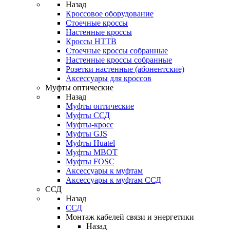
Назад
Кроссовое оборудование
Стоечные кроссы
Настенные кроссы
Кроссы HTTB
Стоечные кроссы собранные
Настенные кроссы собранные
Розетки настенные (абонентские)
Аксессуары для кроссов
Муфты оптические
Назад
Муфты оптические
Муфты ССД
Муфты-кросс
Муфты GJS
Муфты Huatel
Муфты МВОТ
Муфты FOSC
Аксессуары к муфтам
Аксессуары к муфтам ССД
ССД
Назад
ССД
Монтаж кабелей связи и энергетики
Назад