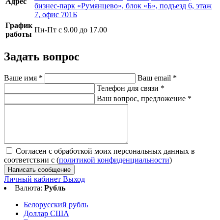
Адрес
бизнес-парк «Румянцево», блок «Б», подъезд 6, этаж
7, офис 701Б
График
Пн-Пт с 9.00 до 17.00
работы
Задать вопрос
Ваше имя
*
Ваш email
*
Телефон для связи
*
Ваш вопрос, предложение
*
Согласен с обработкой моих персональных данных в
соответствии с (
политикой конфиденциальности
)
Написать сообщение
Личный кабинет
Выход
Валюта:
Рубль
Белорусский рубль
Доллар США