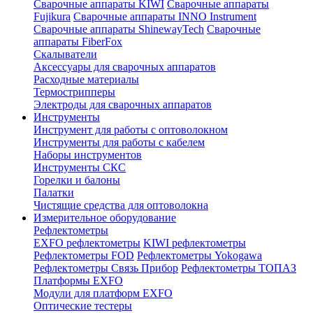
Сварочные аппараты KIWI
Сварочные аппараты
Fujikura
Сварочные аппараты INNO Instrument
Сварочные аппараты ShinewayTech
Cварочные
аппараты FiberFox
Скалыватели
Аксессуары для сварочных аппаратов
Расходные материалы
Термострипперы
Электроды для сварочных аппаратов
Инструменты
Инструмент для работы с оптоволокном
Инструменты для работы с кабелем
Наборы инструментов
Инструменты СКС
Горелки и балоны
Палатки
Чистящие средства для оптоволокна
Измерительное оборудование
Рефлектометры
EXFO рефлектометры
KIWI рефлектометры
Рефлектометры FOD
Рефлектометры Yokogawa
Рефлектометры Связь Прибор
Рефлектометры ТОПАЗ
Платформы EXFO
Модули для платформ EXFO
Оптические тестеры