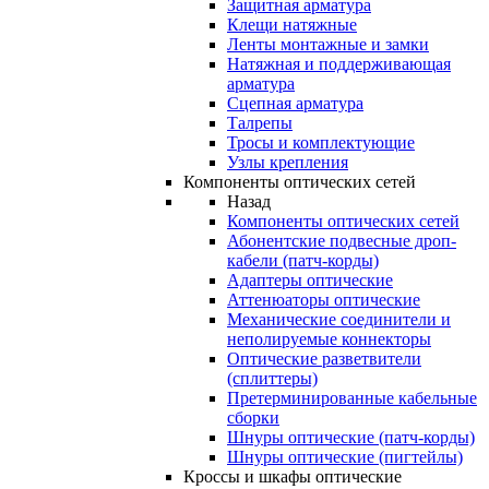
Защитная арматура
Клещи натяжные
Ленты монтажные и замки
Натяжная и поддерживающая
арматура
Сцепная арматура
Талрепы
Тросы и комплектующие
Узлы крепления
Компоненты оптических сетей
Назад
Компоненты оптических сетей
Абонентские подвесные дроп-
кабели (патч-корды)
Адаптеры оптические
Аттенюаторы оптические
Механические соединители и
неполируемые коннекторы
Оптические разветвители
(сплиттеры)
Претерминированные кабельные
сборки
Шнуры оптические (патч-корды)
Шнуры оптические (пигтейлы)
Кроссы и шкафы оптические