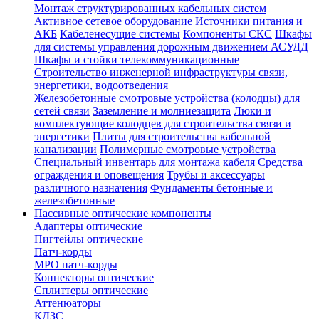
Монтаж структурированных кабельных систем
Активное сетевое оборудование
Источники питания и
АКБ
Кабеленесущие системы
Компоненты СКС
Шкафы
для системы управления дорожным движением АСУДД
Шкафы и стойки телекоммуникационные
Строительство инженерной инфраструктуры связи,
энергетики, водоотведения
Железобетонные смотровые устройства (колодцы) для
сетей связи
Заземление и молниезащита
Люки и
комплектующие колодцев для строительства связи и
энергетики
Плиты для строительства кабельной
канализации
Полимерные смотровые устройства
Специальный инвентарь для монтажа кабеля
Средства
ограждения и оповещения
Трубы и аксессуары
различного назначения
Фундаменты бетонные и
железобетонные
Пассивные оптические компоненты
Адаптеры оптические
Пигтейлы оптические
Патч-корды
MPO патч-корды
Коннекторы оптические
Сплиттеры оптические
Аттенюаторы
КДЗС