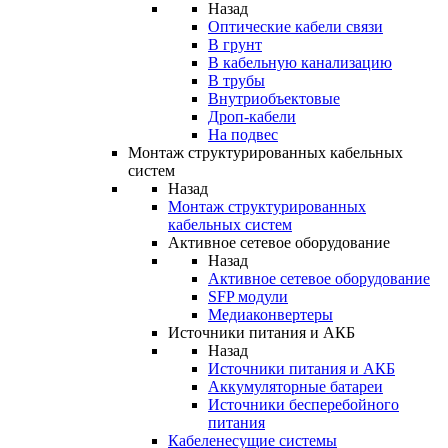
Назад
Оптические кабели связи
В грунт
В кабельную канализацию
В трубы
Внутриобъектовые
Дроп-кабели
На подвес
Монтаж структурированных кабельных
систем
Назад
Монтаж структурированных
кабельных систем
Активное сетевое оборудование
Назад
Активное сетевое оборудование
SFP модули
Медиаконвертеры
Источники питания и АКБ
Назад
Источники питания и АКБ
Аккумуляторные батареи
Источники бесперебойного
питания
Кабеленесущие системы